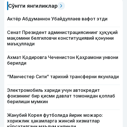
Сўнгги янгиликлар
Актёр Абду­маннон Убайдуллаев вафот этди
Сенат Президент администрациясининг ҳуқуқий
мақомини белгиловчи конституциявий қонунни
маъқуллади
Ахмат Қодировга Чеченистон Қаҳрамони унвони
берилди
“Манчестер Сити” тарихий трансферни якунлади
Электромобиль хариди учун автокредит
фоизининг бир қисми давлат томонидан қоплаб
берилиши мумкин
Жанубий Корея футболида йирик можаро:
хорижлик ҳакамларга жинсий хизматлар
кўрсатилгани маълум қилинди