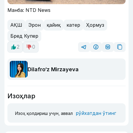
Манба: NTD News
АҚШ
Эрон
қайиқ
катер
Ҳормуз
Бред Купер
2
0
Dilafro‘z Mirzayeva
Изоҳлар
рўйхатдан ўтинг
Изоҳ қолдириш учун, аввал