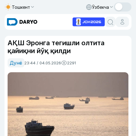
Тошкент
Ўзбекча
АҚШ Эронга тегишли олтита
қайиқни йўқ қилди
Дунё
23:44 / 04.05.2026
2291