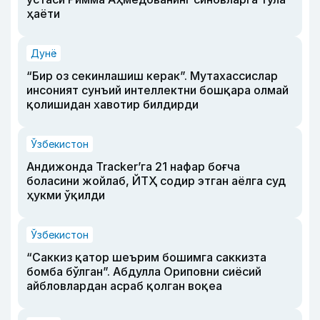
ҳаёти
Дунё
“Бир оз секинлашиш керак”. Мутахассислар
инсоният сунъий интеллектни бошқара олмай
қолишидан хавотир билдирди
Ўзбекистон
Андижонда Tracker’га 21 нафар боғча
боласини жойлаб, ЙТҲ содир этган аёлга суд
ҳукми ўқилди
Ўзбекистон
“Саккиз қатор шеърим бошимга саккизта
бомба бўлган”. Абдулла Ориповни сиёсий
айбловлардан асраб қолган воқеа