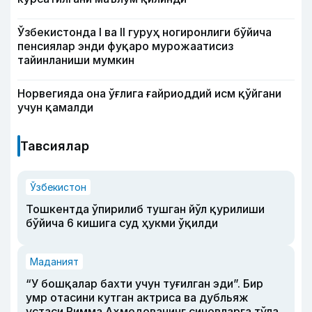
Ўзбекистонда I ва II гуруҳ ногиронлиги бўйича
пенсиялар энди фуқаро мурожаатисиз
тайинланиши мумкин
Норвегияда она ўғлига ғайриоддий исм қўйгани
учун қамалди
Тавсиялар
Ўзбекистон
Тошкентда ўпирилиб тушган йўл қурилиши
бўйича 6 кишига суд ҳукми ўқилди
Маданият
“У бошқалар бахти учун туғилган эди”. Бир
умр отасини кутган актриса ва дубльяж
устаси Римма Аҳмедованинг синовларга тўла