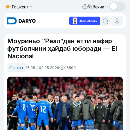
Тошкент
Ўзбекча
Моуриньо “Реал”дан етти нафар
футболчини ҳайдаб юборади — El
Nacional
Спорт
15:05 / 03.05.2026
16509