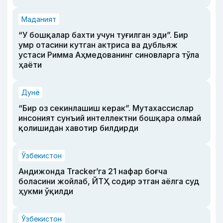
Маданият
“У бошқалар бахти учун туғилган эди”. Бир
умр отасини кутган актриса ва дубльяж
устаси Римма Аҳмедованинг синовларга тўла
ҳаёти
Дунё
“Бир оз секинлашиш керак”. Мутахассислар
инсоният сунъий интеллектни бошқара олмай
қолишидан хавотир билдирди
Ўзбекистон
Андижонда Tracker’га 21 нафар боғча
боласини жойлаб, ЙТҲ содир этган аёлга суд
ҳукми ўқилди
Ўзбекистон