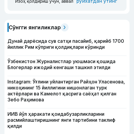
рўйхатдан ўтинг
Изоҳ қолдириш учун, аввал
Сўнгги янгиликлар
Дунай дарёсида сув сатҳи пасайиб, қарийб 1700
йиллик Рим кўприги қолдиқлари кўринди
Ўзбекистон Журналистлар уюшмаси қошида
Блогерлар ижодий кенгаши ташкил этилди
Instagram: Ўғлини уйлантирган Райҳон Уласенова,
никоҳининг 15 йиллигини нишонлаган турк
актёрлари ва Камелот қасрига саёҳат қилган
Зебо Раҳимова
ИИВ йўл ҳаракати қоидабузарликларини
расмийлаштиришнинг янги тартибини таклиф
қилди