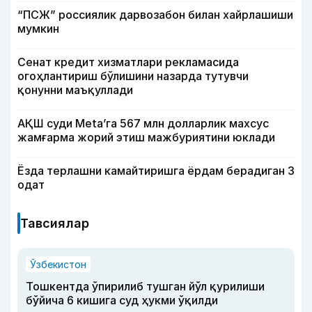
“ПСЖ” россиялик дарвозабон билан хайрлашиши
мумкин
Сенат кредит хизматлари рекламасида
огоҳлантириш бўлишини назарда тутувчи
қонунни маъқуллади
АҚШ суди Meta’га 567 млн долларлик махсус
жамғарма жорий этиш мажбуриятини юклади
Ёзда терлашни камайтиришга ёрдам берадиган 3
одат
Тавсиялар
Ўзбекистон
Тошкентда ўпирилиб тушган йўл қурилиши
бўйича 6 кишига суд ҳукми ўқилди