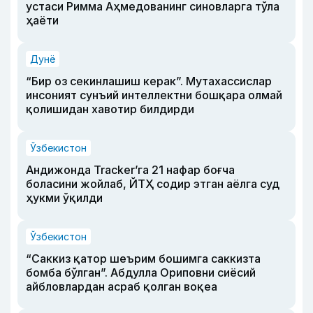
устаси Римма Аҳмедованинг синовларга тўла
ҳаёти
Дунё
“Бир оз секинлашиш керак”. Мутахассислар
инсоният сунъий интеллектни бошқара олмай
қолишидан хавотир билдирди
Ўзбекистон
Андижонда Tracker’га 21 нафар боғча
боласини жойлаб, ЙТҲ содир этган аёлга суд
ҳукми ўқилди
Ўзбекистон
“Саккиз қатор шеърим бошимга саккизта
бомба бўлган”. Абдулла Ориповни сиёсий
айбловлардан асраб қолган воқеа