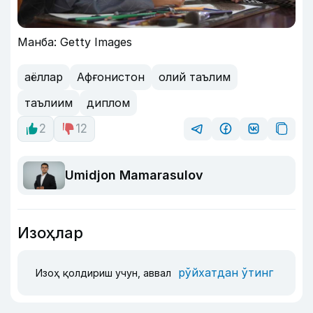
Манба: Getty Images
аёллар
Афғонистон
олий таълим
таълиим
диплом
2
12
Umidjon Mamarasulov
Изоҳлар
рўйхатдан ўтинг
Изоҳ қолдириш учун, аввал