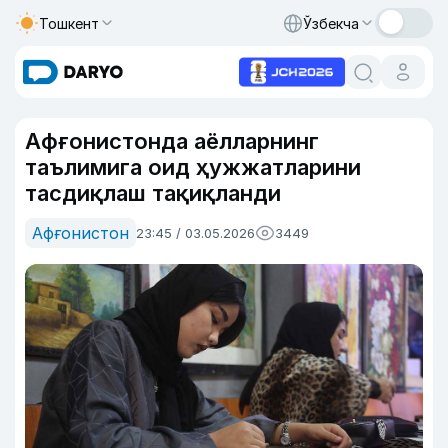
Тошкент
Ўзбекча
Афғонистонда аёлларнинг
таълимига оид ҳужжатларини
тасдиқлаш тақиқланди
Афғонистон
23:45 / 03.05.2026
3449