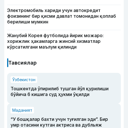
Электромобиль хариди учун автокредит
фоизининг бир қисми давлат томонидан қоплаб
берилиши мумкин
Жанубий Корея футболида йирик можаро:
хорижлик ҳакамларга жинсий хизматлар
кўрсатилгани маълум қилинди
Тавсиялар
Ўзбекистон
Тошкентда ўпирилиб тушган йўл қурилиши
бўйича 6 кишига суд ҳукми ўқилди
Маданият
“У бошқалар бахти учун туғилган эди”. Бир
умр отасини кутган актриса ва дубльяж