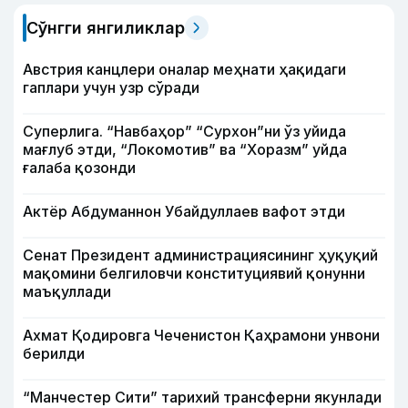
Сўнгги янгиликлар
Австрия канцлери оналар меҳнати ҳақидаги
гаплари учун узр сўради
Суперлига. “Навбаҳор” “Сурхон”ни ўз уйида
мағлуб этди, “Локомотив” ва “Хоразм” уйда
ғалаба қозонди
Актёр Абду­маннон Убайдуллаев вафот этди
Сенат Президент администрациясининг ҳуқуқий
мақомини белгиловчи конституциявий қонунни
маъқуллади
Ахмат Қодировга Чеченистон Қаҳрамони унвони
берилди
“Манчестер Сити” тарихий трансферни якунлади