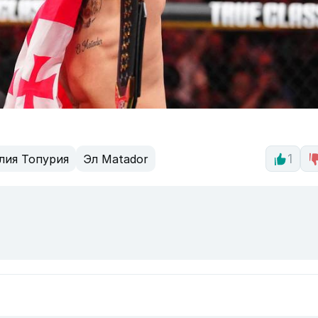
лия Топурия
Эл Matador
1