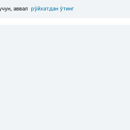
учун, аввал
рўйхатдан ўтинг