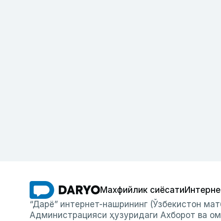
Махфийлик сиёсати
Интерне
“Дарё” интернет-нашрининг (Ўзбекистон мат
Администрацияси ҳузуридаги Ахборот ва ом