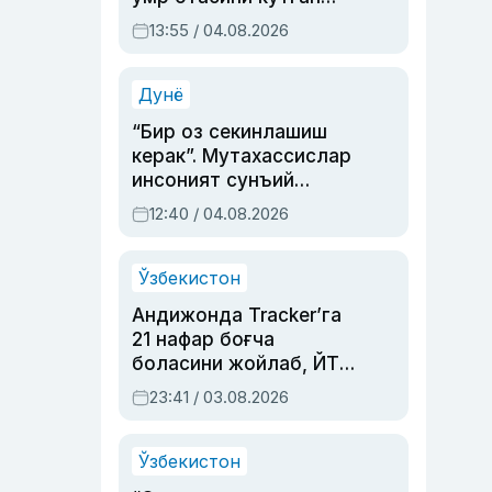
актриса ва дубльяж
13:55 / 04.08.2026
устаси Римма
Аҳмедованинг
синовларга тўла ҳаёти
Дунё
“Бир оз секинлашиш
керак”. Мутахассислар
инсоният сунъий
интеллектни бошқара
12:40 / 04.08.2026
олмай қолишидан
хавотир билдирди
Ўзбекистон
Андижонда Tracker’га
21 нафар боғча
боласини жойлаб, ЙТҲ
содир этган аёлга суд
23:41 / 03.08.2026
ҳукми ўқилди
Ўзбекистон