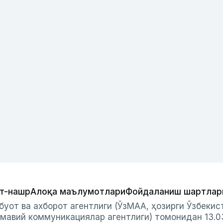
т-нашр
Алоқа маълумотлари
Фойдаланиш шартлар
буот ва ахборот агентлиги (ЎзМАА, ҳозирги Ўзбеки
мавий коммуникациялар агентлиги) томонидан 13.0