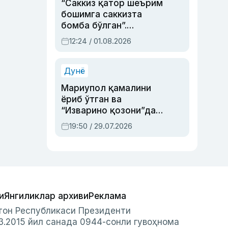
“Саккиз қатор шеърим
бошимга саккизта
бомба бўлган”.
Абдулла Ориповни
12:24 / 01.08.2026
сиёсий айбловлардан
асраб қолган воқеа
Дунё
Мариупол қамалини
ёриб ўтган ва
“Изварино қозони”дан
чиққан қаҳрамон —
19:50 / 29.07.2026
Украина армияси бош
қўмондони Драпатий
ҳақида
и
Янгиликлар архиви
Реклама
стон Республикаси Президенти
3.2015 йил санада 0944-сонли гувоҳнома