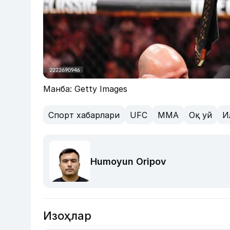
Манба: Getty Images
Спорт хабарлари
UFC
MMA
Оқ уй
И
Humoyun Oripov
Изоҳлар