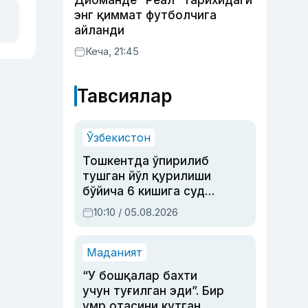
Диоманде “Реал” тарихидаги
энг қиммат футболчига
айланди
Кеча, 21:45
Тавсиялар
Ўзбекистон
Тошкентда ўпирилиб
тушган йўл қурилиши
бўйича 6 кишига суд
ҳукми ўқилди
10:10 / 05.08.2026
Маданият
“У бошқалар бахти
учун туғилган эди”. Бир
умр отасини кутган