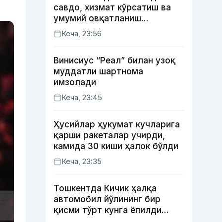
савдо, хизмат кўрсатиш ва
умумий овқатланиш
корхоналари қанча солиқ
Кеча, 23:56
тўлагани очиқланди
Винисиус “Реал” билан узоқ
муддатли шартнома
имзолади
Кеча, 23:45
Ҳусийлар ҳукумат кучларига
қарши ракеталар учирди,
камида 30 киши ҳалок бўлди
Кеча, 23:35
Тошкентда Кичик ҳалқа
автомобил йўлининг бир
қисми тўрт кунга ёпилди
(харита)