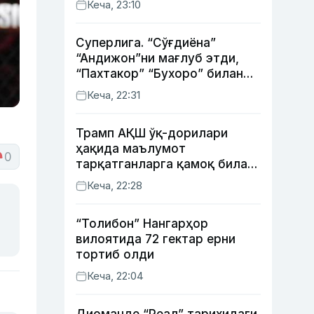
Кеча, 23:10
Суперлига. “Сўғдиёна”
“Андижон”ни мағлуб этди,
“Пахтакор” “Бухоро” билан
жанговар дуранг қайд этди
Кеча, 22:31
Трамп АҚШ ўқ-дорилари
ҳақида маълумот
0
тарқатганларга қамоқ билан
таҳдид қилди
Кеча, 22:28
“Толибон” Нангарҳор
вилоятида 72 гектар ерни
тортиб олди
Кеча, 22:04