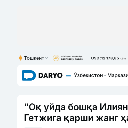
Тошкент
USD :
12 178,85
сўм
Ўзбекистон
Маркази
“Оқ уйда бошқа Илиян
Гетжига қарши жанг ҳ