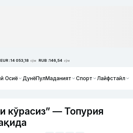
EUR :
RUB :
14 053,18
146,54
сўм
сўм
й Осиё
Дунё
Пул
Маданият
Спорт
Лайфстайл
и кўрасиз” — Топурия
ақида