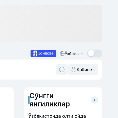
Ўзбекча
Кабинет
Сўнгги
янгиликлар
Ўзбекистонда олти ойда