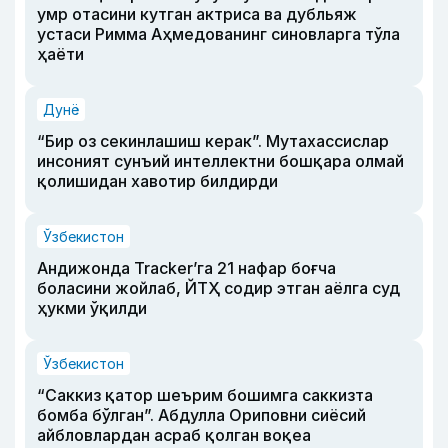
умр отасини кутган актриса ва дубльяж
устаси Римма Аҳмедованинг синовларга тўла
ҳаёти
Дунё
“Бир оз секинлашиш керак”. Мутахассислар
инсоният сунъий интеллектни бошқара олмай
қолишидан хавотир билдирди
Ўзбекистон
Андижонда Tracker’га 21 нафар боғча
боласини жойлаб, ЙТҲ содир этган аёлга суд
ҳукми ўқилди
Ўзбекистон
“Саккиз қатор шеърим бошимга саккизта
бомба бўлган”. Абдулла Ориповни сиёсий
айбловлардан асраб қолган воқеа