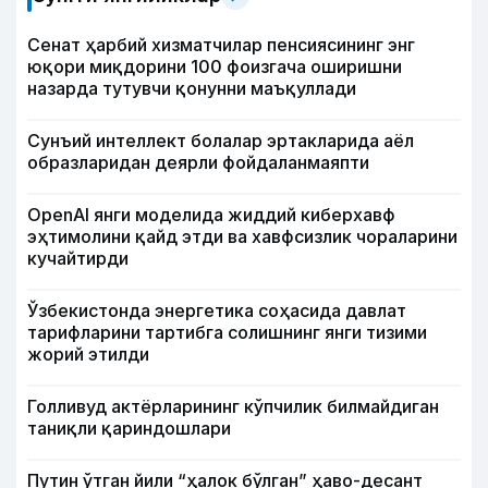
Сенат ҳарбий хизматчилар пенсиясининг энг
юқори миқдорини 100 фоизгача оширишни
назарда тутувчи қонунни маъқуллади
Сунъий интеллект болалар эртакларида аёл
образларидан деярли фойдаланмаяпти
OpenAI янги моделида жиддий киберхавф
эҳтимолини қайд этди ва хавфсизлик чораларини
кучайтирди
Ўзбекистонда энергетика соҳасида давлат
тарифларини тартибга солишнинг янги тизими
жорий этилди
Голливуд актёрларининг кўпчилик билмайдиган
таниқли қариндошлари
Путин ўтган йили “ҳалок бўлган” ҳаво-десант