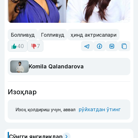
Болливуд
Голливуд
ҳинд актрисалари
40
7
Komila Qalandarova
Изоҳлар
рўйхатдан ўтинг
Изоҳ қолдириш учун, аввал
Сўнгги янгиликлар