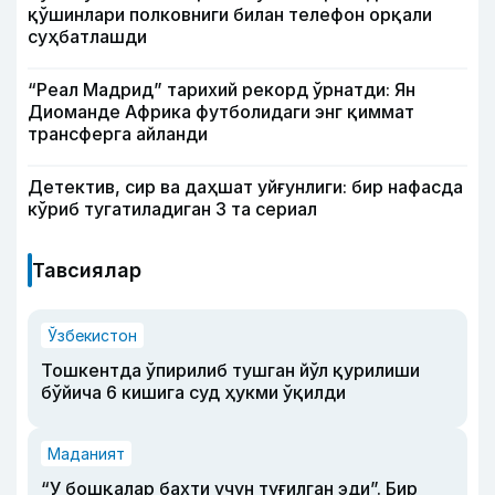
қўшинлари полковниги билан телефон орқали
суҳбатлашди
“Реал Мадрид” тарихий рекорд ўрнатди: Ян
Диоманде Африка футболидаги энг қиммат
трансферга айланди
Детектив, сир ва даҳшат уйғунлиги: бир нафасда
кўриб тугатиладиган 3 та сериал
Тавсиялар
Ўзбекистон
Тошкентда ўпирилиб тушган йўл қурилиши
бўйича 6 кишига суд ҳукми ўқилди
Маданият
“У бошқалар бахти учун туғилган эди”. Бир