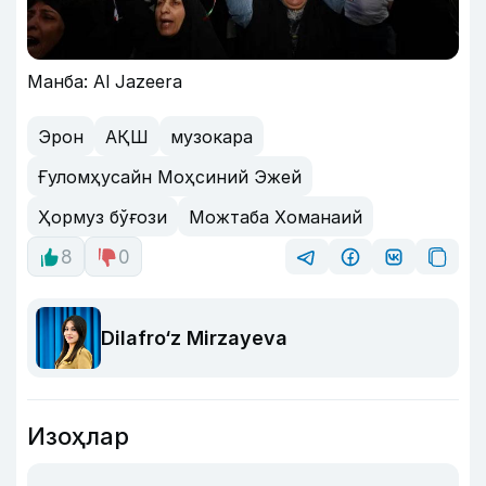
Манба: Al Jazeera
Эрон
АҚШ
музокара
Ғуломҳусайн Моҳсиний Эжей
Ҳормуз бўғози
Можтаба Хоманаий
8
0
Dilafro‘z Mirzayeva
Изоҳлар