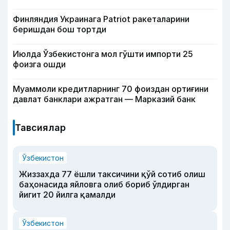
Финляндия Украинага Patriot ракеталарини
беришдан бош тортди
Июлда Ўзбекистонга мол гўшти импорти 25
фоизга ошди
Муаммоли кредитларнинг 70 фоиздан ортиғини
давлат банклари ажратган — Марказий банк
Тавсиялар
Ўзбекистон
Жиззахда 77 ёшли таксичини қўй сотиб олиш
баҳонасида яйловга олиб бориб ўлдирган
йигит 20 йилга қамалди
Ўзбекистон