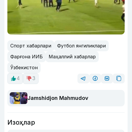
Спорт хабарлари
Футбол янгиликлари
Фарғона ИИБ
Маҳаллий хабарлар
Ўзбекистон
4
3
Jamshidjon Mahmudov
Изоҳлар