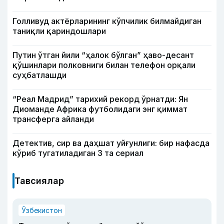
Голливуд актёрларининг кўпчилик билмайдиган
таниқли қариндошлари
Путин ўтган йили “ҳалок бўлган” ҳаво-десант
қўшинлари полковниги билан телефон орқали
суҳбатлашди
“Реал Мадрид” тарихий рекорд ўрнатди: Ян
Диоманде Африка футболидаги энг қиммат
трансферга айланди
Детектив, сир ва даҳшат уйғунлиги: бир нафасда
кўриб тугатиладиган 3 та сериал
Тавсиялар
Ўзбекистон