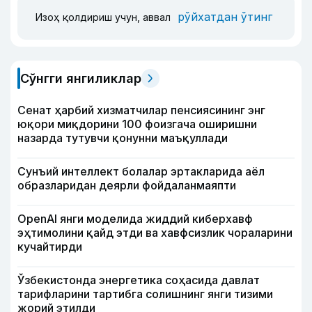
рўйхатдан ўтинг
Изоҳ қолдириш учун, аввал
Сўнгги янгиликлар
Сенат ҳарбий хизматчилар пенсиясининг энг
юқори миқдорини 100 фоизгача оширишни
назарда тутувчи қонунни маъқуллади
Сунъий интеллект болалар эртакларида аёл
образларидан деярли фойдаланмаяпти
OpenAI янги моделида жиддий киберхавф
эҳтимолини қайд этди ва хавфсизлик чораларини
кучайтирди
Ўзбекистонда энергетика соҳасида давлат
тарифларини тартибга солишнинг янги тизими
жорий этилди