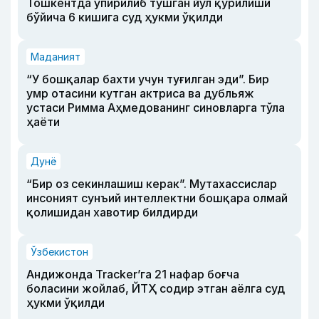
Тошкентда ўпирилиб тушган йўл қурилиши
бўйича 6 кишига суд ҳукми ўқилди
Маданият
“У бошқалар бахти учун туғилган эди”. Бир
умр отасини кутган актриса ва дубльяж
устаси Римма Аҳмедованинг синовларга тўла
ҳаёти
Дунё
“Бир оз секинлашиш керак”. Мутахассислар
инсоният сунъий интеллектни бошқара олмай
қолишидан хавотир билдирди
Ўзбекистон
Андижонда Tracker’га 21 нафар боғча
боласини жойлаб, ЙТҲ содир этган аёлга суд
ҳукми ўқилди