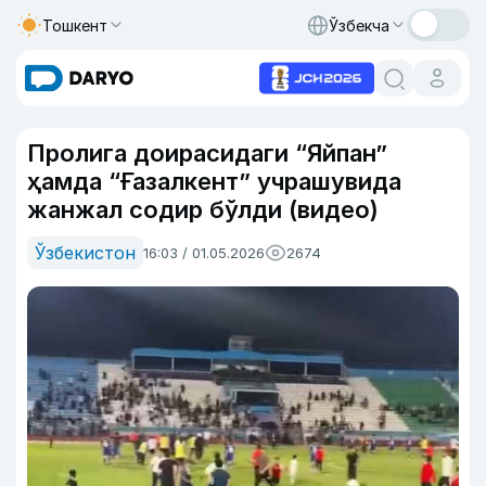
Тошкент
Ўзбекча
Пролига доирасидаги “Яйпан”
ҳамда “Ғазалкент” учрашувида
жанжал содир бўлди (видео)
Ўзбекистон
16:03 / 01.05.2026
2674