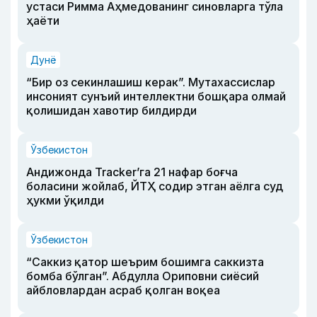
устаси Римма Аҳмедованинг синовларга тўла
ҳаёти
Дунё
“Бир оз секинлашиш керак”. Мутахассислар
инсоният сунъий интеллектни бошқара олмай
қолишидан хавотир билдирди
Ўзбекистон
Андижонда Tracker’га 21 нафар боғча
боласини жойлаб, ЙТҲ содир этган аёлга суд
ҳукми ўқилди
Ўзбекистон
“Саккиз қатор шеърим бошимга саккизта
бомба бўлган”. Абдулла Ориповни сиёсий
айбловлардан асраб қолган воқеа