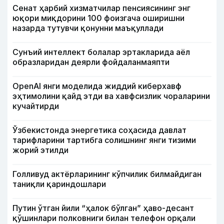
Сенат ҳарбий хизматчилар пенсиясининг энг
юқори миқдорини 100 фоизгача оширишни
назарда тутувчи қонунни маъқуллади
Сунъий интеллект болалар эртакларида аёл
образларидан деярли фойдаланмаяпти
OpenAI янги моделида жиддий киберхавф
эҳтимолини қайд этди ва хавфсизлик чораларини
кучайтирди
Ўзбекистонда энергетика соҳасида давлат
тарифларини тартибга солишнинг янги тизими
жорий этилди
Голливуд актёрларининг кўпчилик билмайдиган
таниқли қариндошлари
Путин ўтган йили “ҳалок бўлган” ҳаво-десант
қўшинлари полковниги билан телефон орқали