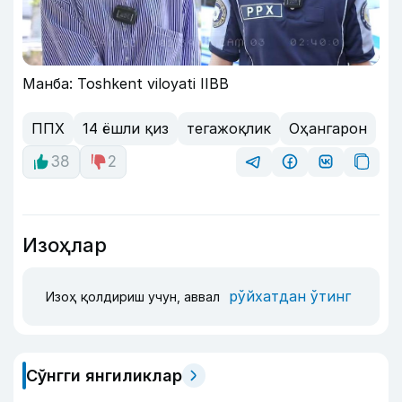
Манба: Toshkent viloyati IIBB
ППХ
14 ёшли қиз
тегажоқлик
Оҳангарон
38
2
Изоҳлар
рўйхатдан ўтинг
Изоҳ қолдириш учун, аввал
Сўнгги янгиликлар