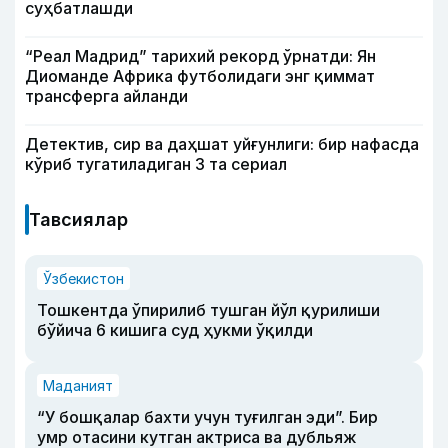
суҳбатлашди
“Реал Мадрид” тарихий рекорд ўрнатди: Ян
Диоманде Африка футболидаги энг қиммат
трансферга айланди
Детектив, сир ва даҳшат уйғунлиги: бир нафасда
кўриб тугатиладиган 3 та сериал
Тавсиялар
Ўзбекистон
Тошкентда ўпирилиб тушган йўл қурилиши
бўйича 6 кишига суд ҳукми ўқилди
Маданият
“У бошқалар бахти учун туғилган эди”. Бир
умр отасини кутган актриса ва дубльяж