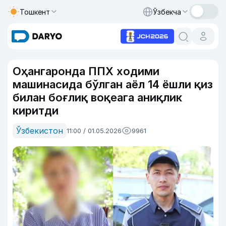
Тошкент
Ўзбекча
Оҳангаронда ППХ ходими
машинасида бўлган аёл 14 ёшли қиз
билан боғлиқ воқеага аниқлик
киритди
Ўзбекистон
11:00 / 01.05.2026
9961