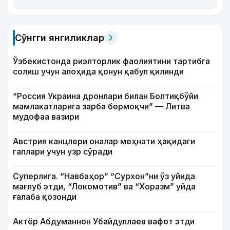
Сўнгги янгиликлар
Ўзбекистонда риэлторлик фаолиятини тартибга
солиш учун алоҳида қонун қабул қилинди
“Россия Украина дронлари билан Болтиқбўйи
мамлакатларига зарба бермоқчи” — Литва
мудофаа вазири
Австрия канцлери оналар меҳнати ҳақидаги
гаплари учун узр сўради
Суперлига. “Навбаҳор” “Сурхон”ни ўз уйида
мағлуб этди, “Локомотив” ва “Хоразм” уйда
ғалаба қозонди
Актёр Абду­маннон Убайдуллаев вафот этди