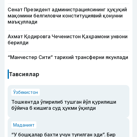
Сенат Президент администрациясининг ҳуқуқий
мақомини белгиловчи конституциявий қонунни
маъқуллади
Ахмат Қодировга Чеченистон Қаҳрамони унвони
берилди
“Манчестер Сити” тарихий трансферни якунлади
Тавсиялар
Ўзбекистон
Тошкентда ўпирилиб тушган йўл қурилиши
бўйича 6 кишига суд ҳукми ўқилди
Маданият
“У бошқалар бахти учун туғилган эди”. Бир