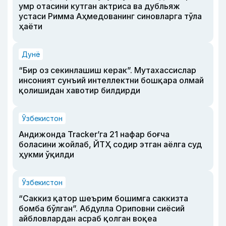
умр отасини кутган актриса ва дубльяж
устаси Римма Аҳмедованинг синовларга тўла
ҳаёти
Дунё
“Бир оз секинлашиш керак”. Мутахассислар
инсоният сунъий интеллектни бошқара олмай
қолишидан хавотир билдирди
Ўзбекистон
Андижонда Tracker’га 21 нафар боғча
боласини жойлаб, ЙТҲ содир этган аёлга суд
ҳукми ўқилди
Ўзбекистон
“Саккиз қатор шеърим бошимга саккизта
бомба бўлган”. Абдулла Ориповни сиёсий
айбловлардан асраб қолган воқеа