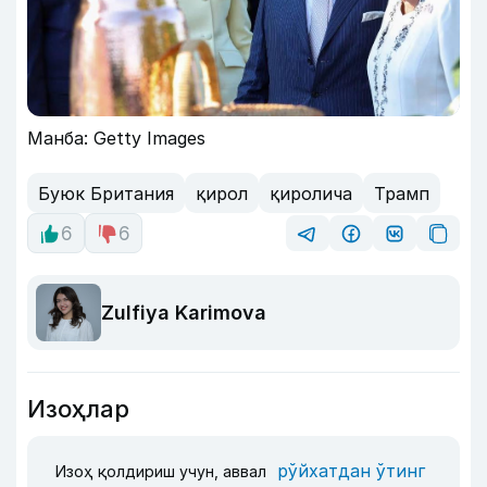
Манба: Getty Images
Буюк Британия
қирол
қиролича
Трамп
6
6
Zulfiya Karimova
Изоҳлар
рўйхатдан ўтинг
Изоҳ қолдириш учун, аввал