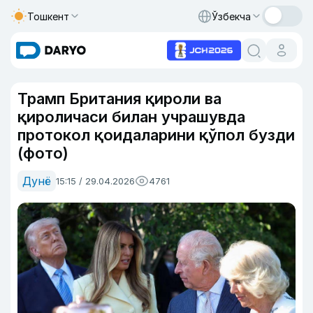
Тошкент
Ўзбекча
Трамп Британия қироли ва
қироличаси билан учрашувда
протокол қоидаларини қўпол бузди
(фото)
Дунё
15:15 / 29.04.2026
4761