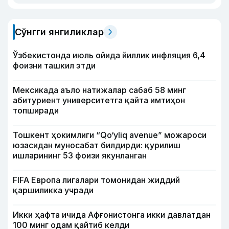
Сўнгги янгиликлар
Ўзбекистонда июль ойида йиллик инфляция 6,4
фоизни ташкил этди
Мексикада аъло натижалар сабаб 58 минг
абитуриент университетга қайта имтиҳон
топширади
Тошкент ҳокимлиги “Qo‘yliq avenue” можароси
юзасидан муносабат билдирди: қурилиш
ишларининг 53 фоизи якунланган
FIFA Европа лигалари томонидан жиддий
қаршиликка учради
Икки ҳафта ичида Афғонистонга икки давлатдан
100 минг одам қайтиб келди