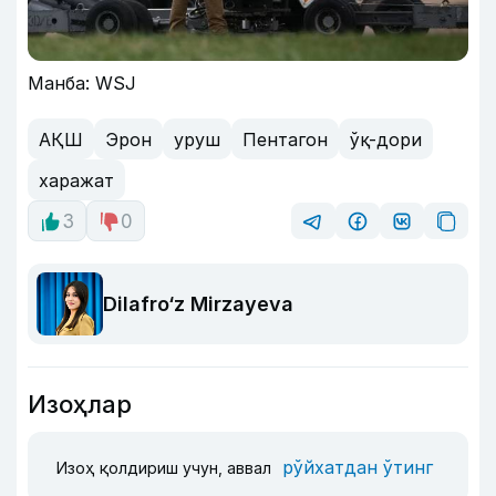
Манба: WSJ
АҚШ
Эрон
уруш
Пентагон
ўқ-дори
харажат
3
0
Dilafro‘z Mirzayeva
Изоҳлар
рўйхатдан ўтинг
Изоҳ қолдириш учун, аввал