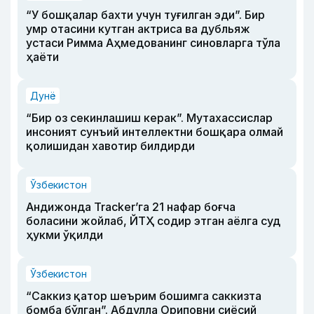
“У бошқалар бахти учун туғилган эди”. Бир
умр отасини кутган актриса ва дубльяж
устаси Римма Аҳмедованинг синовларга тўла
ҳаёти
Дунё
“Бир оз секинлашиш керак”. Мутахассислар
инсоният сунъий интеллектни бошқара олмай
қолишидан хавотир билдирди
Ўзбекистон
Андижонда Tracker’га 21 нафар боғча
боласини жойлаб, ЙТҲ содир этган аёлга суд
ҳукми ўқилди
Ўзбекистон
“Саккиз қатор шеърим бошимга саккизта
бомба бўлган”. Абдулла Ориповни сиёсий