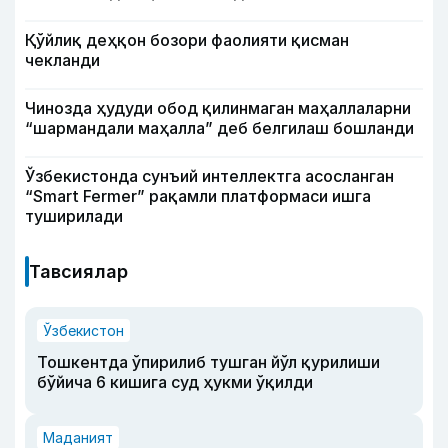
Қўйлиқ деҳқон бозори фаолияти қисман
чекланди
Чинозда ҳудуди обод қилинмаган маҳаллаларни
“шармандали маҳалла” деб белгилаш бошланди
Ўзбекистонда сунъий интеллектга асосланган
“Smart Fermer” рақамли платформаси ишга
туширилади
Тавсиялар
Ўзбекистон
Тошкентда ўпирилиб тушган йўл қурилиши
бўйича 6 кишига суд ҳукми ўқилди
Маданият