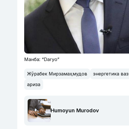
Манба: “Daryo”
Жўрабек Мирзамаҳмудов
энергетика ва
ариза
Humoyun Murodov