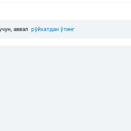
учун, аввал
рўйхатдан ўтинг