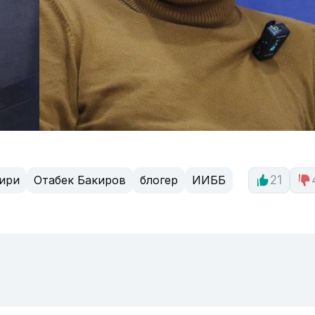
зири
Отабек Бакиров
блогер
ИИББ
21