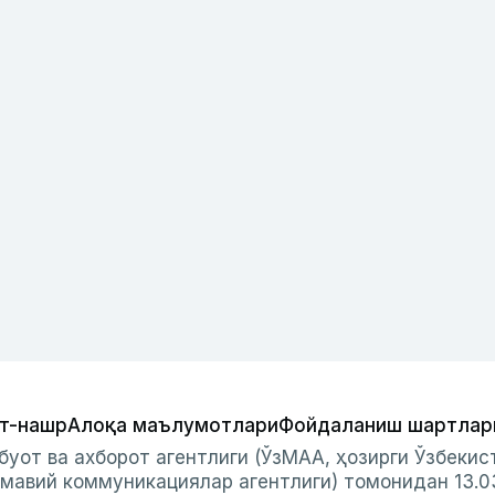
т-нашр
Алоқа маълумотлари
Фойдаланиш шартлар
буот ва ахборот агентлиги (ЎзМАА, ҳозирги Ўзбеки
мавий коммуникациялар агентлиги) томонидан 13.0