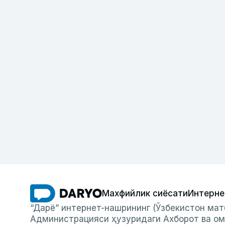
Махфийлик сиёсати
Интерне
“Дарё” интернет-нашрининг (Ўзбекистон мат
Администрацияси ҳузуридаги Ахборот ва ом