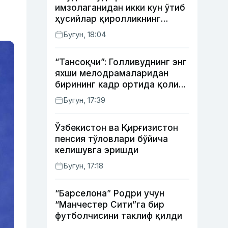
имзолаганидан икки кун ўтиб
ҳусийлар қиролликнинг
нефтни қайта ишлаш
Бугун, 18:04
заводига ҳужум қилди
“Тансоқчи”: Голливуднинг энг
яхши мелодрамаларидан
бирининг кадр ортида қолиб
кетган воқеалари
Бугун, 17:39
Ўзбекистон ва Қирғизистон
пенсия тўловлари бўйича
келишувга эришди
Бугун, 17:18
“Барселона” Родри учун
“Манчестер Сити”га бир
футболчисини таклиф қилди