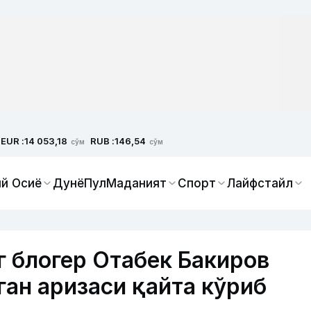
EUR :
RUB :
14 053,18
146,54
сўм
сўм
й Осиё
Дунё
Пул
Маданият
Спорт
Лайфстайл
г блогер Отабек Бакиров
ган аризаси қайта кўриб