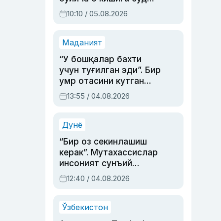
ҳукми ўқилди
10:10 / 05.08.2026
Маданият
“У бошқалар бахти
учун туғилган эди”. Бир
умр отасини кутган
актриса ва дубльяж
13:55 / 04.08.2026
устаси Римма
Аҳмедованинг
синовларга тўла ҳаёти
Дунё
“Бир оз секинлашиш
керак”. Мутахассислар
инсоният сунъий
интеллектни бошқара
12:40 / 04.08.2026
олмай қолишидан
хавотир билдирди
Ўзбекистон