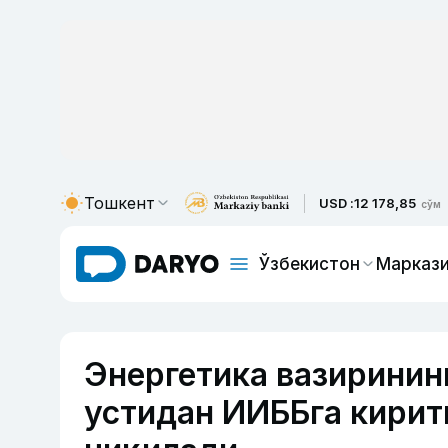
Тошкент
USD :
12 178,85
сўм
Ўзбекистон
Маркази
Энергетика вазиринин
устидан ИИББга кирит