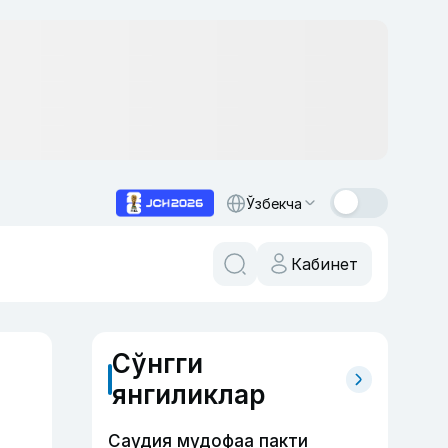
Ўзбекча
Кабинет
Сўнгги
янгиликлар
Саудия мудофаа пакти