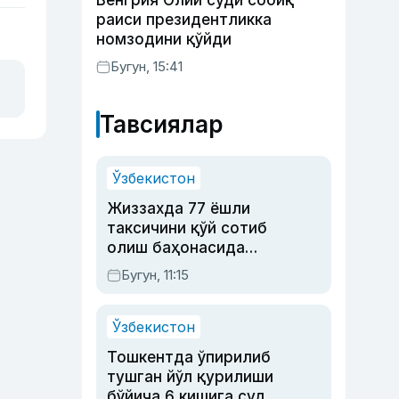
Венгрия Олий суди собиқ
раиси президентликка
номзодини қўйди
Бугун, 15:41
Тавсиялар
Ўзбекистон
Жиззахда 77 ёшли
таксичини қўй сотиб
олиш баҳонасида
яйловга олиб бориб
Бугун, 11:15
ўлдирган йигит 20
йилга қамалди
Ўзбекистон
Тошкентда ўпирилиб
тушган йўл қурилиши
бўйича 6 кишига суд