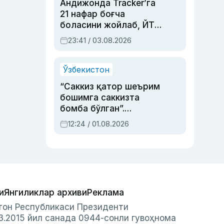
Андижонда Tracker’га
21 нафар боғча
боласини жойлаб, ЙТҲ
содир этган аёлга суд
23:41 / 03.08.2026
ҳукми ўқилди
Ўзбекистон
“Саккиз қатор шеърим
бошимга саккизта
бомба бўлган”.
Абдулла Ориповни
12:24 / 01.08.2026
сиёсий айбловлардан
асраб қолган воқеа
и
Янгиликлар архиви
Реклама
стон Республикаси Президенти
3.2015 йил санада 0944-сонли гувоҳнома