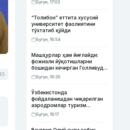
Бугун, 17:03
“Толибон” еттита хусусий
университет фаолиятини
тўхтатиб қўйди
Бугун, 16:54
Машҳурлар ҳам йиғлайди:
фожиали йўқотишларни
бошидан кечирган Голливуд
юлдузлари
45
Бугун, 16:35
Ўзбекистонда
фойдаланишдан чиқарилган
аэродромлар туризм
мақсадида ижарага
Бугун, 16:17
берилиши мумкин