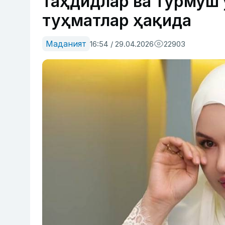
таҳдидлар ва турмуш 
туҳматлар ҳақида
Маданият
16:54 / 29.04.2026
22903