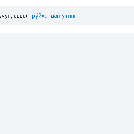
учун, аввал
рўйхатдан ўтинг