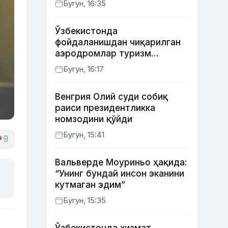
Бугун, 16:35
Ўзбекистонда
фойдаланишдан чиқарилган
аэродромлар туризм
мақсадида ижарага
Бугун, 16:17
берилиши мумкин
Венгрия Олий суди собиқ
раиси президентликка
номзодини қўйди
Бугун, 15:41
9
Вальверде Моуриньо ҳақида:
“Унинг бундай инсон эканини
кутмаган эдим”
Бугун, 15:35