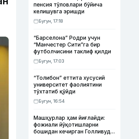
ан
пенсия тўловлари бўйича
келишувга эришди
Бугун, 17:18
“Барселона” Родри учун
“Манчестер Сити”га бир
футболчисини таклиф қилди
Бугун, 17:03
“Толибон” еттита хусусий
университет фаолиятини
тўхтатиб қўйди
Бугун, 16:54
Машҳурлар ҳам йиғлайди:
фожиали йўқотишларни
бошидан кечирган Голливуд
юлдузлари