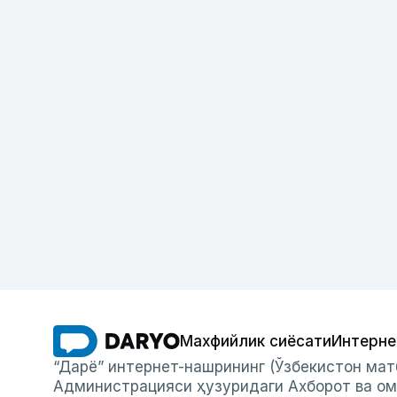
Махфийлик сиёсати
Интерне
“Дарё” интернет-нашрининг (Ўзбекистон мат
Администрацияси ҳузуридаги Ахборот ва ом