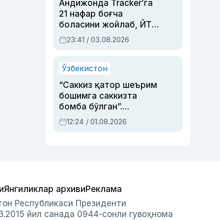
Андижонда Tracker’га
21 нафар боғча
боласини жойлаб, ЙТҲ
содир этган аёлга суд
23:41 / 03.08.2026
ҳукми ўқилди
Ўзбекистон
“Саккиз қатор шеърим
бошимга саккизта
бомба бўлган”.
Абдулла Ориповни
12:24 / 01.08.2026
сиёсий айбловлардан
асраб қолган воқеа
и
Янгиликлар архиви
Реклама
стон Республикаси Президенти
3.2015 йил санада 0944-сонли гувоҳнома