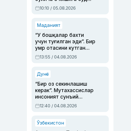
ҳукми ўқилди
10:10 / 05.08.2026
Маданият
“У бошқалар бахти
учун туғилган эди”. Бир
умр отасини кутган
актриса ва дубльяж
13:55 / 04.08.2026
устаси Римма
Аҳмедованинг
синовларга тўла ҳаёти
Дунё
“Бир оз секинлашиш
керак”. Мутахассислар
инсоният сунъий
интеллектни бошқара
12:40 / 04.08.2026
олмай қолишидан
хавотир билдирди
Ўзбекистон