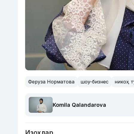
Феруза Норматова
шоу-бизнес
никоҳ т
Komila Qalandarova
Изоҳлар