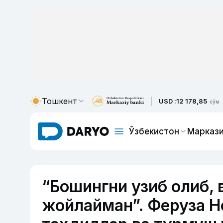
Тошкент
USD :
12 178,85
сўм
Ўзбекистон
Маркази
“Бошингни узиб олиб, 
жойлайман”. Феруза Н