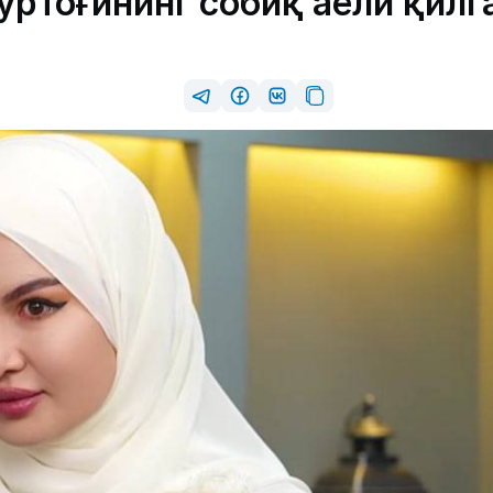
ўртоғининг собиқ аёли қилг