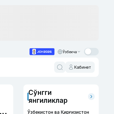
Ўзбекча
Кабинет
Сўнгги
янгиликлар
Ўзбекистон ва Қирғизистон