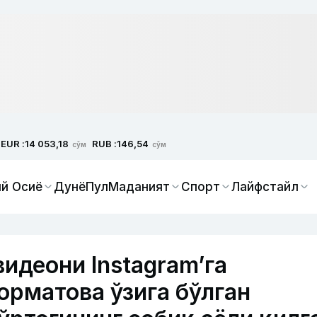
EUR :
RUB :
14 053,18
146,54
сўм
сўм
й Осиё
Дунё
Пул
Маданият
Спорт
Лайфстайл
видеони Instagram’га
орматова ўзига бўлган