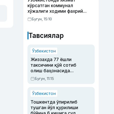
Ўзбекистонда хизмат
кўрсатган коммунал
хўжалиги ходими фахрий
унвони таъсис этилиши
Бугун, 15:10
мумкин
Тавсиялар
Ўзбекистон
Жиззахда 77 ёшли
таксичини қўй сотиб
олиш баҳонасида
яйловга олиб бориб
Бугун, 11:15
ўлдирган йигит 20
йилга қамалди
Ўзбекистон
Тошкентда ўпирилиб
тушган йўл қурилиши
бўйича 6 кишига суд