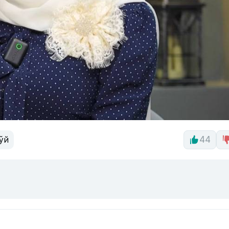
ўй
44