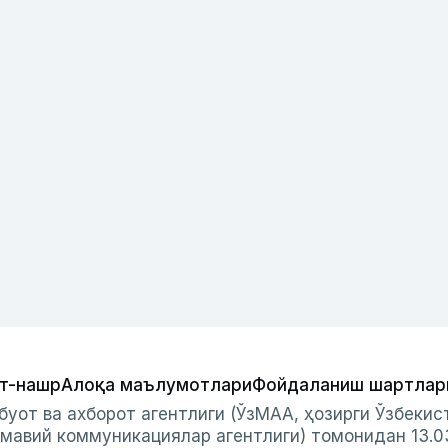
т-нашр
Алоқа маълумотлари
Фойдаланиш шартлар
буот ва ахборот агентлиги (ЎзМАА, ҳозирги Ўзбеки
мавий коммуникациялар агентлиги) томонидан 13.0