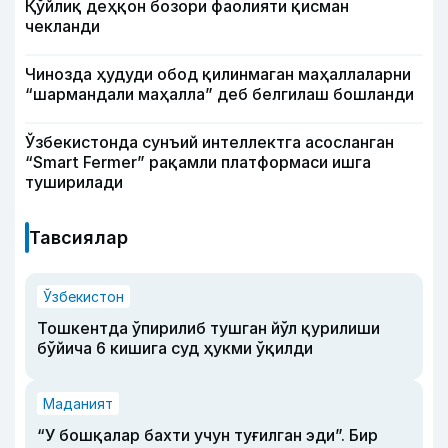
Қўйлиқ деҳқон бозори фаолияти қисман
чекланди
Чинозда ҳудуди обод қилинмаган маҳаллаларни
“шармандали маҳалла” деб белгилаш бошланди
Ўзбекистонда сунъий интеллектга асосланган
“Smart Fermer” рақамли платформаси ишга
туширилади
Тавсиялар
Ўзбекистон
Тошкентда ўпирилиб тушган йўл қурилиши
бўйича 6 кишига суд ҳукми ўқилди
Маданият
“У бошқалар бахти учун туғилган эди”. Бир