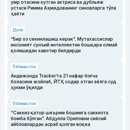
умр отасини кутган актриса ва дубльяж
устаси Римма Аҳмедованинг синовларга тўла
ҳаёти
Дунё
“Бир оз секинлашиш керак”. Мутахассислар
инсоният сунъий интеллектни бошқара олмай
қолишидан хавотир билдирди
Ўзбекистон
Андижонда Tracker’га 21 нафар боғча
боласини жойлаб, ЙТҲ содир этган аёлга суд
ҳукми ўқилди
Ўзбекистон
“Саккиз қатор шеърим бошимга саккизта
бомба бўлган”. Абдулла Ориповни сиёсий
айбловлардан асраб қолган воқеа