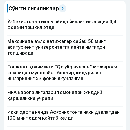
Сўнгги янгиликлар
Ўзбекистонда июль ойида йиллик инфляция 6,4
фоизни ташкил этди
Мексикада аъло натижалар сабаб 58 минг
абитуриент университетга қайта имтиҳон
топширади
Тошкент ҳокимлиги “Qo‘yliq avenue” можароси
юзасидан муносабат билдирди: қурилиш
ишларининг 53 фоизи якунланган
FIFA Европа лигалари томонидан жиддий
қаршиликка учради
Икки ҳафта ичида Афғонистонга икки давлатдан
100 минг одам қайтиб келди