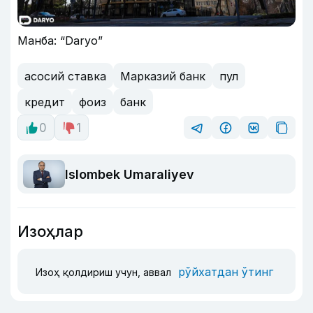
Манба: “Daryo”
асосий ставка
Марказий банк
пул
кредит
фоиз
банк
0
1
Islombek Umaraliyev
Изоҳлар
рўйхатдан ўтинг
Изоҳ қолдириш учун, аввал