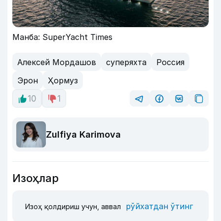
Манба: SuperYacht Times
Алексей Мордашов
суперяхта
Россия
Эрон
Ҳормуз
10
1
Zulfiya Karimova
Изоҳлар
рўйхатдан ўтинг
Изоҳ қолдириш учун, аввал