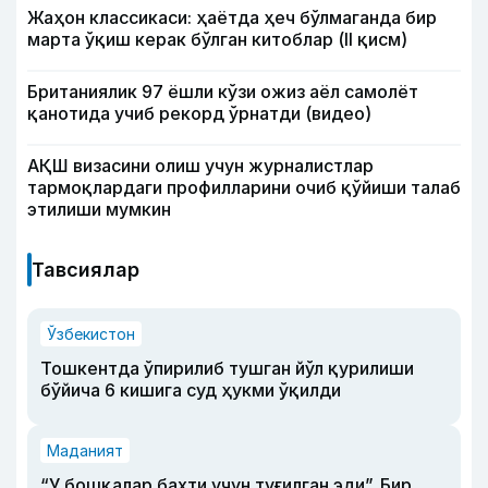
Жаҳон классикаси: ҳаётда ҳеч бўлмаганда бир
марта ўқиш керак бўлган китоблар (II қисм)
Британиялик 97 ёшли кўзи ожиз аёл самолёт
қанотида учиб рекорд ўрнатди (видео)
АҚШ визасини олиш учун журналистлар
тармоқлардаги профилларини очиб қўйиши талаб
этилиши мумкин
Тавсиялар
Ўзбекистон
Тошкентда ўпирилиб тушган йўл қурилиши
бўйича 6 кишига суд ҳукми ўқилди
Маданият
“У бошқалар бахти учун туғилган эди”. Бир