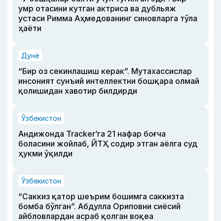
умр отасини кутган актриса ва дубльяж
устаси Римма Аҳмедованинг синовларга тўла
ҳаёти
Дунё
“Бир оз секинлашиш керак”. Мутахассислар
инсоният сунъий интеллектни бошқара олмай
қолишидан хавотир билдирди
Ўзбекистон
Андижонда Tracker’га 21 нафар боғча
боласини жойлаб, ЙТҲ содир этган аёлга суд
ҳукми ўқилди
Ўзбекистон
“Саккиз қатор шеърим бошимга саккизта
бомба бўлган”. Абдулла Ориповни сиёсий
айбловлардан асраб қолган воқеа