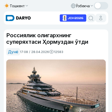
Тошкент
Ўзбекча
Россиялик олигархнинг
суперяхтаси Ҳормуздан ўтди
Дунё
17:08 / 28.04.2026
12583