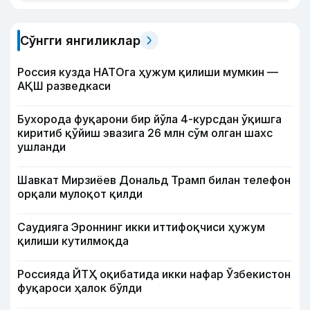
Сўнгги янгиликлар
Россия кузда НАТОга ҳужум қилиши мумкин —
АҚШ разведкаси
Бухорода фуқарони бир йўла 4-курсдан ўқишга
киритиб қўйиш эвазига 26 млн сўм олган шахс
ушланди
Шавкат Мирзиёев Дональд Трамп билан телефон
орқали мулоқот қилди
Саудияга Эроннинг икки иттифоқчиси ҳужум
қилиши кутилмоқда
Россияда ЙТҲ оқибатида икки нафар Ўзбекистон
фуқароси ҳалок бўлди