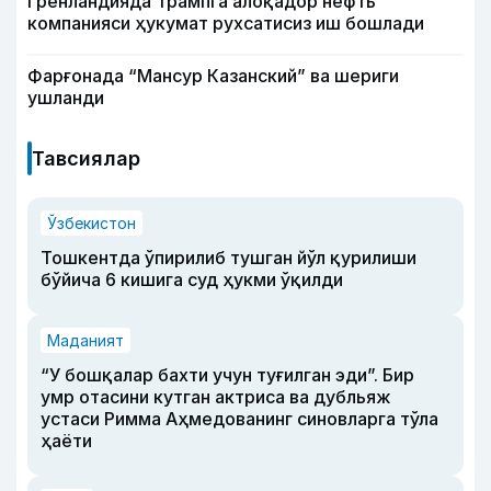
Гренландияда Трампга алоқадор нефть
компанияси ҳукумат рухсатисиз иш бошлади
Фарғонада “Мансур Казанский” ва шериги
ушланди
Тавсиялар
Ўзбекистон
Тошкентда ўпирилиб тушган йўл қурилиши
бўйича 6 кишига суд ҳукми ўқилди
Маданият
“У бошқалар бахти учун туғилган эди”. Бир
умр отасини кутган актриса ва дубльяж
устаси Римма Аҳмедованинг синовларга тўла
ҳаёти