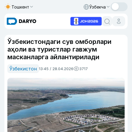
Тошкент
Ўзбекча
Ўзбекистондаги сув омборлари
аҳоли ва туристлар гавжум
масканларга айлантирилади
Ўзбекистон
13:45 / 28.04.2026
3717