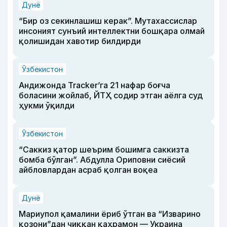
Дунё
“Бир оз секинлашиш керак”. Мутахассислар
инсоният сунъий интеллектни бошқара олмай
қолишидан хавотир билдирди
Ўзбекистон
Андижонда Tracker’га 21 нафар боғча
боласини жойлаб, ЙТҲ содир этган аёлга суд
ҳукми ўқилди
Ўзбекистон
“Саккиз қатор шеърим бошимга саккизта
бомба бўлган”. Абдулла Ориповни сиёсий
айбловлардан асраб қолган воқеа
Дунё
Мариупол қамалини ёриб ўтган ва “Изварино
қозони”дан чиққан қаҳрамон — Украина