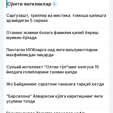
Сўнгги янгиликлар
Саргузашт, триллер ва мистика: томоша қилишга
арзийдиган 5 сериал
Отанинг исмини болага фамилия қилиб бериш
мумкин бўлади
Пентагон НУЖларга оид янги маълумотларни
махфийликдан чиқарди
Сунъий интеллект “Олтин тўп”нинг келгуси 15
йилдаги ғолибларини тахмин қилди
Жо Байденнинг саратони танасига тарқаб кетди
“Барселона” Алваресни қўлга киритишнинг янги
усулини топди