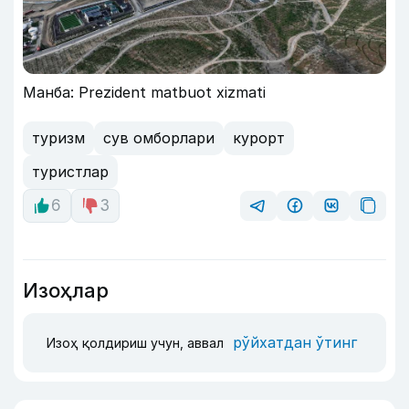
Манба: Prezident matbuot xizmati
туризм
сув омборлари
курорт
туристлар
6
3
Изоҳлар
рўйхатдан ўтинг
Изоҳ қолдириш учун, аввал