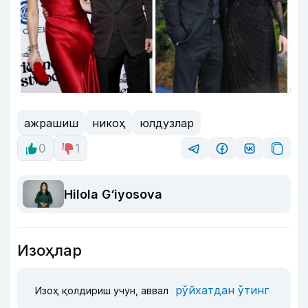
ажрашиш
никоҳ
юлдузлар
0
1
Hilola G‘iyosova
Изоҳлар
рўйхатдан ўтинг
Изоҳ қолдириш учун, аввал