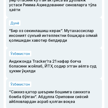
умр отасини кутган актриса ва дубльяж
устаси Римма Аҳмедованинг синовларга тўла
ҳаёти
Дунё
“Бир оз секинлашиш керак”. Мутахассислар
инсоният сунъий интеллектни бошқара олмай
қолишидан хавотир билдирди
Ўзбекистон
Андижонда Tracker’га 21 нафар боғча
боласини жойлаб, ЙТҲ содир этган аёлга суд
ҳукми ўқилди
Ўзбекистон
“Саккиз қатор шеърим бошимга саккизта
бомба бўлган”. Абдулла Ориповни сиёсий
айбловлардан асраб қолган воқеа