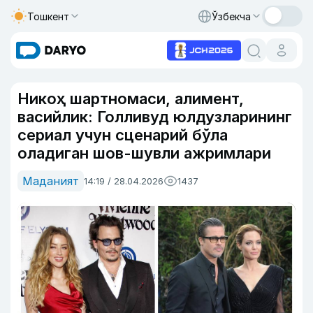
Тошкент
Ўзбекча
Никоҳ шартномаси, алимент,
васийлик: Голливуд юлдузларининг
сериал учун сценарий бўла
оладиган шов-шувли ажримлари
Маданият
14:19 / 28.04.2026
1437