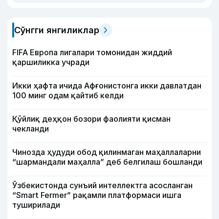
Сўнгги янгиликлар
FIFA Европа лигалари томонидан жиддий
қаршиликка учради
Икки ҳафта ичида Афғонистонга икки давлатдан
100 минг одам қайтиб келди
Қўйлиқ деҳқон бозори фаолияти қисман
чекланди
Чинозда ҳудуди обод қилинмаган маҳаллаларни
“шармандали маҳалла” деб белгилаш бошланди
Ўзбекистонда сунъий интеллектга асосланган
“Smart Fermer” рақамли платформаси ишга
туширилади