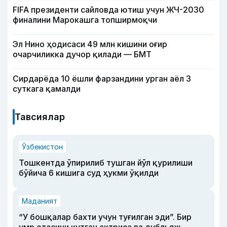
FIFA президенти сайловда ютиш учун ЖЧ-2030
финалини Марокашга топширмоқчи
Эл Нино ҳодисаси 49 млн кишини оғир
очарчиликка дучор қилади — БМТ
Сирдарёда 10 ёшли фарзандини урган аёл 3
суткага қамалди
Тавсиялар
Ўзбекистон
Тошкентда ўпирилиб тушган йўл қурилиши
бўйича 6 кишига суд ҳукми ўқилди
Маданият
“У бошқалар бахти учун туғилган эди”. Бир