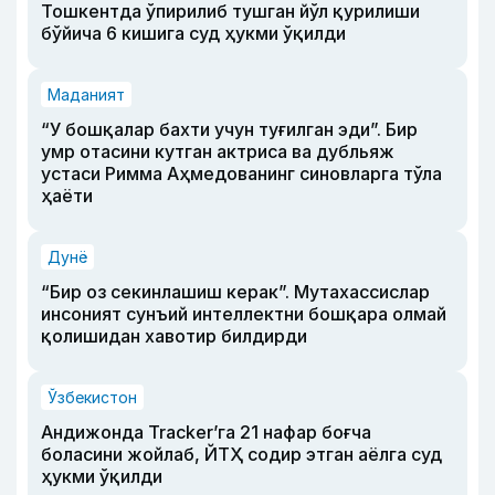
Тошкентда ўпирилиб тушган йўл қурилиши
бўйича 6 кишига суд ҳукми ўқилди
Маданият
“У бошқалар бахти учун туғилган эди”. Бир
умр отасини кутган актриса ва дубльяж
устаси Римма Аҳмедованинг синовларга тўла
ҳаёти
Дунё
“Бир оз секинлашиш керак”. Мутахассислар
инсоният сунъий интеллектни бошқара олмай
қолишидан хавотир билдирди
Ўзбекистон
Андижонда Tracker’га 21 нафар боғча
боласини жойлаб, ЙТҲ содир этган аёлга суд
ҳукми ўқилди