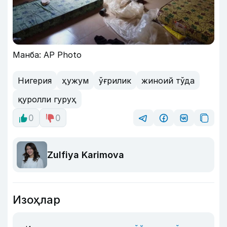
Манба: AP Photo
Нигерия
ҳужум
ўғрилик
жиноий тўда
қуролли гуруҳ
0
0
Zulfiya Karimova
Изоҳлар