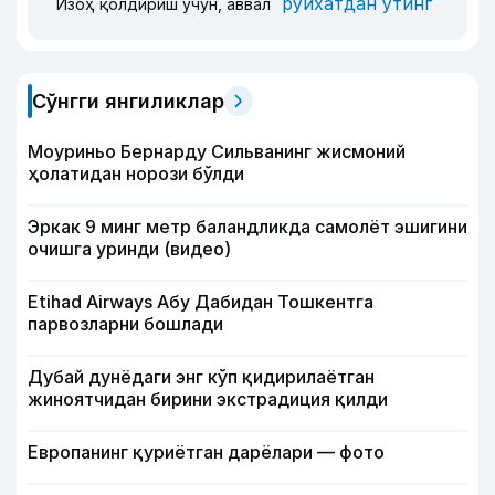
рўйхатдан ўтинг
Изоҳ қолдириш учун, аввал
Сўнгги янгиликлар
Моуриньо Бернарду Сильванинг жисмоний
ҳолатидан норози бўлди
Эркак 9 минг метр баландликда самолёт эшигини
очишга уринди (видео)
Etihad Airways Абу Дабидан Тошкентга
парвозларни бошлади
Дубай дунёдаги энг кўп қидирилаётган
жиноятчидан бирини экстрадиция қилди
Европанинг қуриётган дарёлари — фото