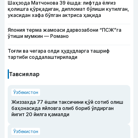
Шаҳзода Матчонова 39 ёшда: лифтда ёлғиз
қолишга қўрқадиган, дипломат бўлиши кутилган,
укасидан хафа бўлган актриса ҳақида
Япония терма жамоаси дарвозабони “ПСЖ”га
ўтиши мумкин — Романо
Тоғли ва чегара олди ҳудудларга ташриф
тартиби соддалаштирилади
Тавсиялар
Ўзбекистон
Жиззахда 77 ёшли таксичини қўй сотиб олиш
баҳонасида яйловга олиб бориб ўлдирган
йигит 20 йилга қамалди
Ўзбекистон