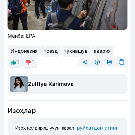
Манба: EPA
Индонезия
поезд
тўқнашув
авария
1
1
Zulfiya Karimova
Изоҳлар
рўйхатдан ўтинг
Изоҳ қолдириш учун, аввал