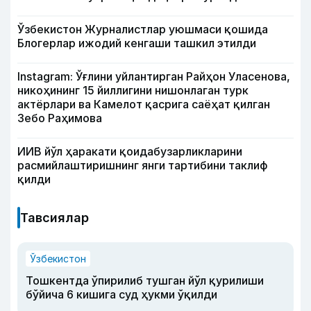
Ўзбекистон Журналистлар уюшмаси қошида
Блогерлар ижодий кенгаши ташкил этилди
Instagram: Ўғлини уйлантирган Райҳон Уласенова,
никоҳининг 15 йиллигини нишонлаган турк
актёрлари ва Камелот қасрига саёҳат қилган
Зебо Раҳимова
ИИВ йўл ҳаракати қоидабузарликларини
расмийлаштиришнинг янги тартибини таклиф
қилди
Тавсиялар
Ўзбекистон
Тошкентда ўпирилиб тушган йўл қурилиши
бўйича 6 кишига суд ҳукми ўқилди