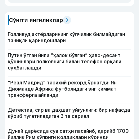
Сўнгги янгиликлар
Голливуд актёрларининг кўпчилик билмайдиган
таниқли қариндошлари
Путин ўтган йили “ҳалок бўлган” ҳаво-десант
қўшинлари полковниги билан телефон орқали
суҳбатлашди
“Реал Мадрид” тарихий рекорд ўрнатди: Ян
Диоманде Африка футболидаги энг қиммат
трансферга айланди
Детектив, сир ва даҳшат уйғунлиги: бир нафасда
кўриб тугатиладиган 3 та сериал
Дунай дарёсида сув сатҳи пасайиб, қарийб 1700
йиллик Рим кўприги қолдиқлари кўринди