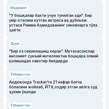
Маданият
“У бошқалар бахти учун туғилган эди”. Бир
умр отасини кутган актриса ва дубльяж
устаси Римма Аҳмедованинг синовларга тўла
ҳаёти
Дунё
“Бир оз секинлашиш керак”. Мутахассислар
инсоният сунъий интеллектни бошқара олмай
қолишидан хавотир билдирди
Ўзбекистон
Андижонда Tracker’га 21 нафар боғча
боласини жойлаб, ЙТҲ содир этган аёлга суд
ҳукми ўқилди
Ўзбекистон