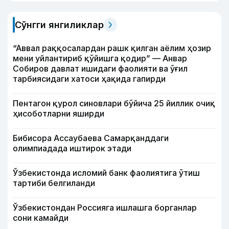
Сўнгги янгиликлар
“Аввал раққосалардан рашк қилган аёлим ҳозир
мени уйлантириб қўйишга қодир” — Анвар
Собиров давлат ишидаги фаолияти ва ўғил
тарбиясидаги хатоси ҳақида гапирди
Пентагон қурол синовлари бўйича 25 йиллик очиқ
ҳисоботларни яширди
Бибисора Ассаубаева Самарқанддаги
олимпиадада иштирок этади
Ўзбекистонда исломий банк фаолиятига ўтиш
тартиби белгиланди
Ўзбекистондан Россияга ишлашга борганлар
сони камайди