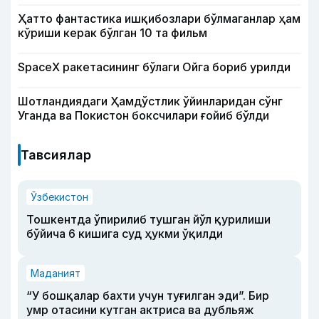
Ҳатто фантастика ишқибозлари бўлмаганлар ҳам
кўриши керак бўлган 10 та фильм
SpaceX ракетасининг бўлаги Ойга бориб урилди
Шотландиядаги Ҳамдўстлик ўйинларидан сўнг
Уганда ва Покистон боксчилари ғойиб бўлди
Тавсиялар
Ўзбекистон
Тошкентда ўпирилиб тушган йўл қурилиши
бўйича 6 кишига суд ҳукми ўқилди
Маданият
“У бошқалар бахти учун туғилган эди”. Бир
умр отасини кутган актриса ва дубльяж