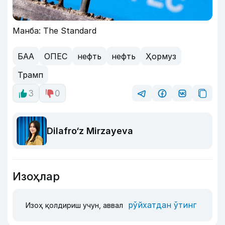
Манба: The Standard
БАА
ОПЕC
нефть
нефть
Ҳормуз
Трамп
3
0
Dilafro‘z Mirzayeva
Изоҳлар
рўйхатдан ўтинг
Изоҳ қолдириш учун, аввал