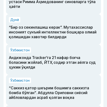
устаси Римма Аҳмедованинг синовларга тўла
ҳаёти
Дунё
“Бир оз секинлашиш керак”. Мутахассислар
инсоният сунъий интеллектни бошқара олмай
қолишидан хавотир билдирди
Ўзбекистон
Андижонда Tracker’га 21 нафар боғча
боласини жойлаб, ЙТҲ содир этган аёлга суд
ҳукми ўқилди
Ўзбекистон
“Саккиз қатор шеърим бошимга саккизта
бомба бўлган”. Абдулла Ориповни сиёсий
айбловлардан асраб қолган воқеа