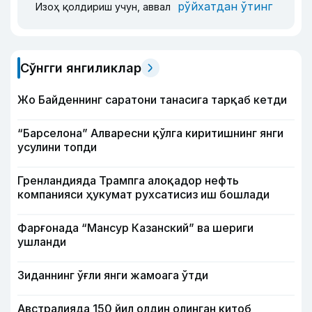
рўйхатдан ўтинг
Изоҳ қолдириш учун, аввал
Сўнгги янгиликлар
Жо Байденнинг саратони танасига тарқаб кетди
“Барселона” Алваресни қўлга киритишнинг янги
усулини топди
Гренландияда Трампга алоқадор нефть
компанияси ҳукумат рухсатисиз иш бошлади
Фарғонада “Мансур Казанский” ва шериги
ушланди
Зиданнинг ўғли янги жамоага ўтди
Австралияда 150 йил олдин олинган китоб