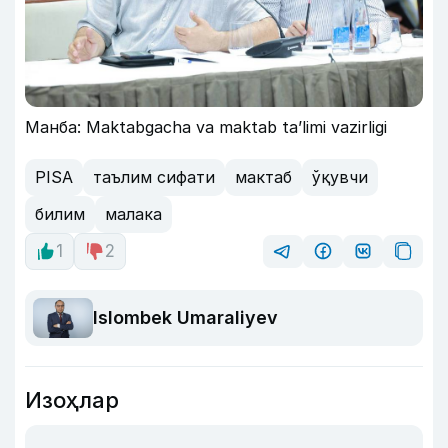
Манба: Maktabgacha va maktab taʼlimi vazirligi
PISA
таълим сифати
мактаб
ўқувчи
билим
малака
1
2
Islombek Umaraliyev
Изоҳлар