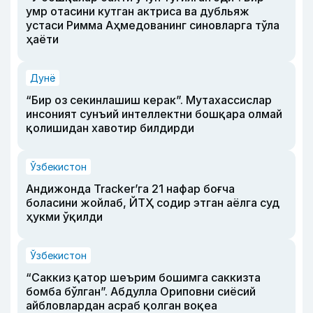
умр отасини кутган актриса ва дубльяж
устаси Римма Аҳмедованинг синовларга тўла
ҳаёти
Дунё
“Бир оз секинлашиш керак”. Мутахассислар
инсоният сунъий интеллектни бошқара олмай
қолишидан хавотир билдирди
Ўзбекистон
Андижонда Tracker’га 21 нафар боғча
боласини жойлаб, ЙТҲ содир этган аёлга суд
ҳукми ўқилди
Ўзбекистон
“Саккиз қатор шеърим бошимга саккизта
бомба бўлган”. Абдулла Ориповни сиёсий
айбловлардан асраб қолган воқеа