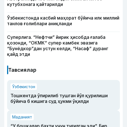
кутубхонага қайтарилди
Ўзбекистонда касбий маҳорат бўйича илк миллий
танлов ғолиблари аниқланди
Суперлига. “Нефтчи” йирик ҳисобда ғалаба
қозонди, “ОКМК” супер камбек эвазига
“Бунёдкор”дан устун келди, “Насаф” дуранг
қайд этди
Тавсиялар
Ўзбекистон
Тошкентда ўпирилиб тушган йўл қурилиши
бўйича 6 кишига суд ҳукми ўқилди
Маданият
“У бошқалар бахти учун туғилган эди”. Бир