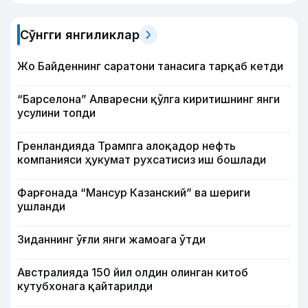
Сўнгги янгиликлар
Жо Байденнинг саратони танасига тарқаб кетди
“Барселона” Алваресни қўлга киритишнинг янги
усулини топди
Гренландияда Трампга алоқадор нефть
компанияси ҳукумат рухсатисиз иш бошлади
Фарғонада “Мансур Казанский” ва шериги
ушланди
Зиданнинг ўғли янги жамоага ўтди
Австралияда 150 йил олдин олинган китоб
кутубхонага қайтарилди