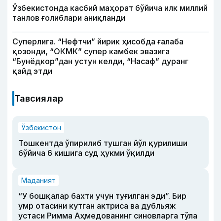
Ўзбекистонда касбий маҳорат бўйича илк миллий
танлов ғолиблари аниқланди
Суперлига. “Нефтчи” йирик ҳисобда ғалаба
қозонди, “ОКМК” супер камбек эвазига
“Бунёдкор”дан устун келди, “Насаф” дуранг
қайд этди
Тавсиялар
Ўзбекистон
Тошкентда ўпирилиб тушган йўл қурилиши
бўйича 6 кишига суд ҳукми ўқилди
Маданият
“У бошқалар бахти учун туғилган эди”. Бир
умр отасини кутган актриса ва дубльяж
устаси Римма Аҳмедованинг синовларга тўла