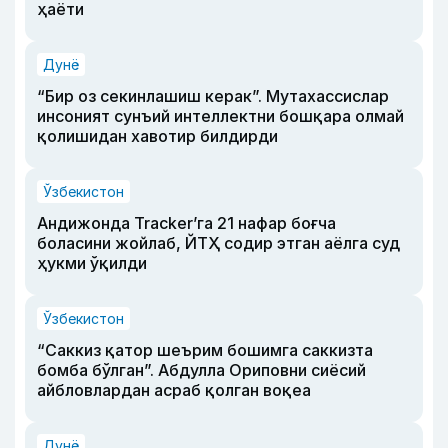
ҳаёти
Дунё
“Бир оз секинлашиш керак”. Мутахассислар
инсоният сунъий интеллектни бошқара олмай
қолишидан хавотир билдирди
Ўзбекистон
Андижонда Tracker’га 21 нафар боғча
боласини жойлаб, ЙТҲ содир этган аёлга суд
ҳукми ўқилди
Ўзбекистон
“Саккиз қатор шеърим бошимга саккизта
бомба бўлган”. Абдулла Ориповни сиёсий
айбловлардан асраб қолган воқеа
Дунё