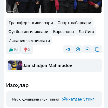
Трансфер янгиликлари
Спорт хабарлари
Футбол янгиликлари
Барселона
Ла Лига
Испания чемпионати
10
2
Jamshidjon Mahmudov
Изоҳлар
рўйхатдан ўтинг
Изоҳ қолдириш учун, аввал