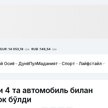
EUR :
RUB :
14 053,18
146,54
сўм
сўм
й Осиё
Дунё
Пул
Маданият
Спорт
Лайфстайл
 4 та автомобиль билан
ок бўлди