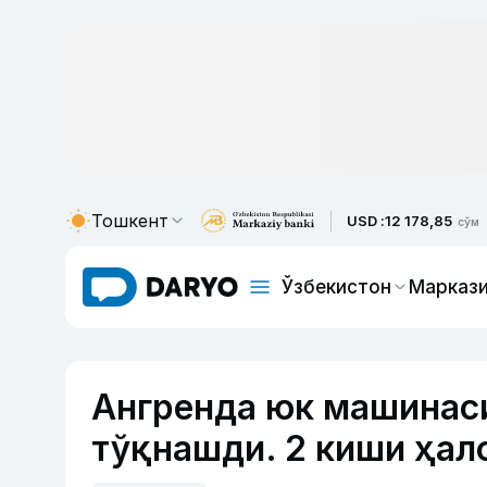
Тошкент
USD :
12 178,85
сўм
Ўзбекистон
Маркази
Ангренда юк машинаси
тўқнашди. 2 киши ҳал