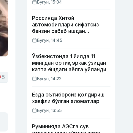
Бугун, 15:04
тақдири қандай кечди?
Россияда Хитой
автомобиллари сифатсиз
бензин сабаб ишдан
чиқмоқда
Бугун, 14:45
Ўзбекистонда 1 йилда 11
мингдан ортиқ эркак ўзидан
катта ёшдаги аёлга уйланди
5
Бугун, 14:22
Ёзда эътиборсиз қолдириш
хавфли бўлган аломатлар
Бугун, 13:55
Руминияда АЭСга сув