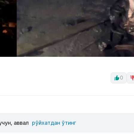
0
учун, аввал
рўйхатдан ўтинг