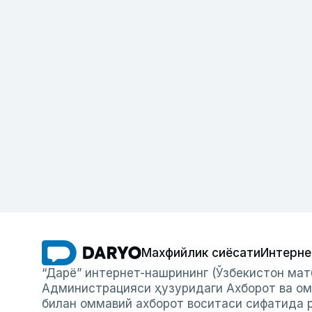
Махфийлик сиёсати
Интерне
“Дарё” интернет-нашрининг (Ўзбекистон мат
Администрацияси ҳузуридаги Ахборот ва ом
билан оммавий ахборот воситаси сифатида р