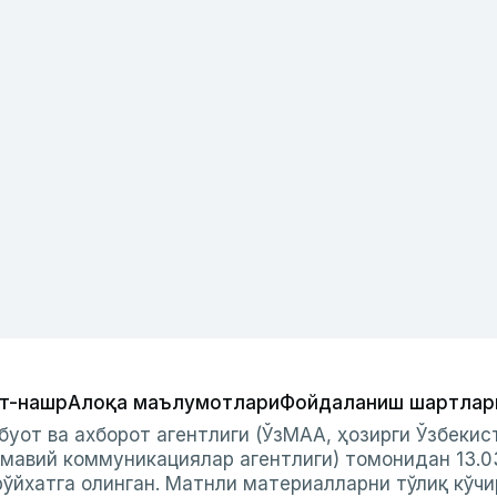
т-нашр
Алоқа маълумотлари
Фойдаланиш шартлар
буот ва ахборот агентлиги (ЎзМАА, ҳозирги Ўзбеки
мавий коммуникациялар агентлиги) томонидан 13.0
ўйхатга олинган. Матнли материалларни тўлиқ кўчи