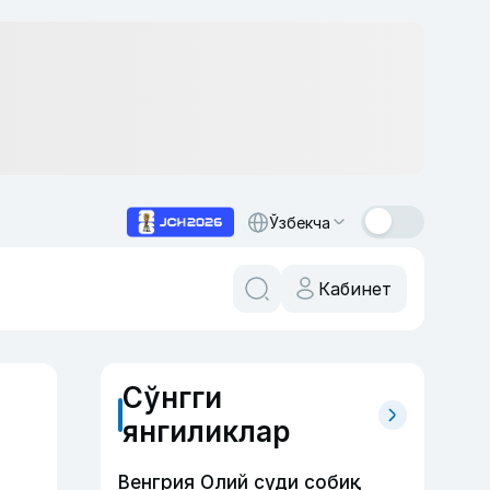
Ўзбекча
Кабинет
Сўнгги
янгиликлар
Венгрия Олий суди собиқ