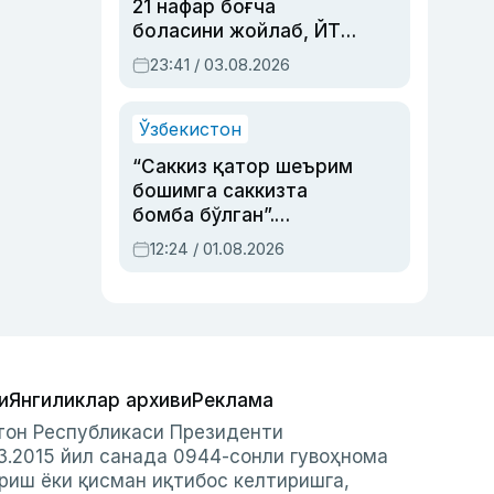
21 нафар боғча
боласини жойлаб, ЙТҲ
содир этган аёлга суд
23:41 / 03.08.2026
ҳукми ўқилди
Ўзбекистон
“Саккиз қатор шеърим
бошимга саккизта
бомба бўлган”.
Абдулла Ориповни
12:24 / 01.08.2026
сиёсий айбловлардан
асраб қолган воқеа
и
Янгиликлар архиви
Реклама
стон Республикаси Президенти
3.2015 йил санада 0944-сонли гувоҳнома
риш ёки қисман иқтибос келтиришга,