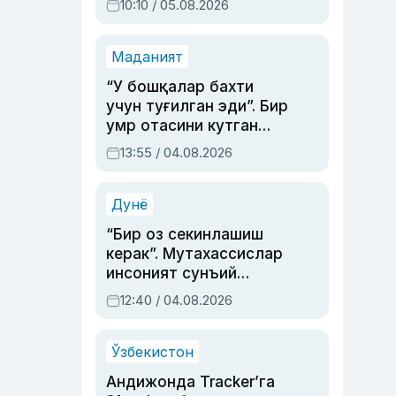
10:10 / 05.08.2026
Маданият
“У бошқалар бахти
учун туғилган эди”. Бир
умр отасини кутган
актриса ва дубльяж
13:55 / 04.08.2026
устаси Римма
Аҳмедованинг
синовларга тўла ҳаёти
Дунё
“Бир оз секинлашиш
керак”. Мутахассислар
инсоният сунъий
интеллектни бошқара
12:40 / 04.08.2026
олмай қолишидан
хавотир билдирди
Ўзбекистон
Андижонда Tracker’га