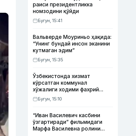
раиси президентликка
номзодини қўйди
Бугун, 15:41
Вальверде Моуриньо ҳақида:
“Унинг бундай инсон эканини
кутмаган эдим”
Бугун, 15:35
Ўзбекистонда хизмат
кўрсатган коммунал
хўжалиги ходими фахрий
унвони таъсис этилиши
Бугун, 15:10
мумкин
“Иван Василевич касбини
ўзгартиради” фильмидаги
Марфа Василевна ролини
ижро этган актрисанинг