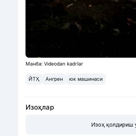
Манба: Videodan kadrlar
ЙТҲ
Ангрен
юк машинаси
Изоҳлар
Изоҳ қолдириш 