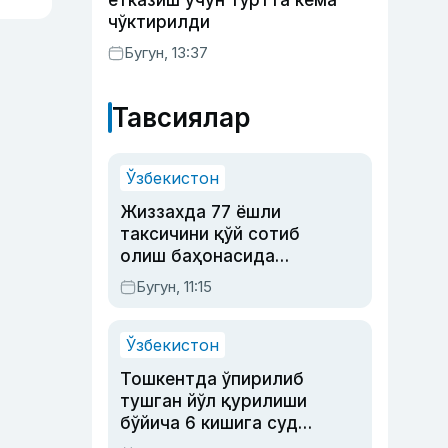
етказиш учун тўртта кема
чўктирилди
Бугун, 13:37
Тавсиялар
Ўзбекистон
Жиззахда 77 ёшли
таксичини қўй сотиб
олиш баҳонасида
яйловга олиб бориб
Бугун, 11:15
ўлдирган йигит 20
йилга қамалди
Ўзбекистон
Тошкентда ўпирилиб
тушган йўл қурилиши
бўйича 6 кишига суд
ҳукми ўқилди