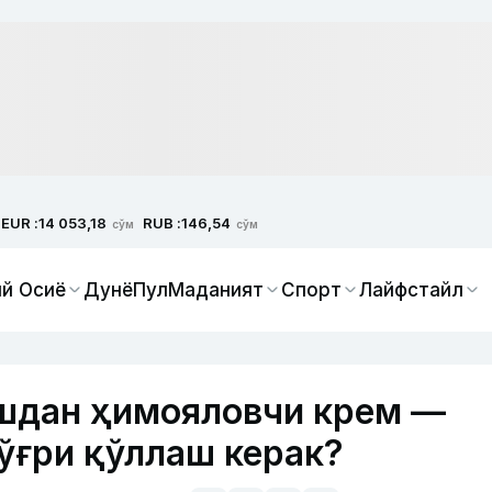
EUR :
RUB :
14 053,18
146,54
сўм
сўм
й Осиё
Дунё
Пул
Маданият
Спорт
Лайфстайл
ёшдан ҳимояловчи крем —
тўғри қўллаш керак?