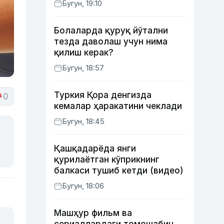
Бугун, 19:10
ишлаб чиқишни маъқуллади
Болаларда қуруқ йўтални
тезда даволаш учун нима
қилиш керак?
Бугун, 18:57
Туркия Қора денгизда
0
кемалар ҳаракатини чеклади
Бугун, 18:45
Қашқадарёда янги
қурилаётган кўприкнинг
балкаси тушиб кетди (видео)
Бугун, 18:06
Машҳур фильм ва