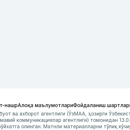
т-нашр
Алоқа маълумотлари
Фойдаланиш шартлар
буот ва ахборот агентлиги (ЎзМАА, ҳозирги Ўзбеки
мавий коммуникациялар агентлиги) томонидан 13.0
ўйхатга олинган. Матнли материалларни тўлиқ кўчи