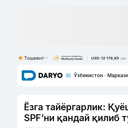
Тошкент
USD :
12 178,85
сўм
Ўзбекистон
Маркази
Ёзга тайёргарлик: Қу
SPF’ни қандай қилиб 