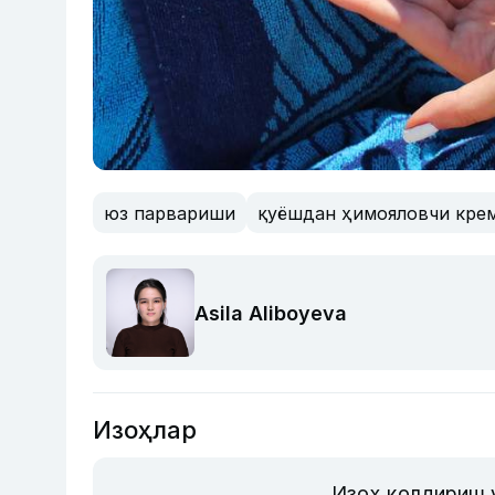
юз парвариши
қуёшдан ҳимояловчи кре
Asila Aliboyeva
Изоҳлар
Изоҳ қолдириш 