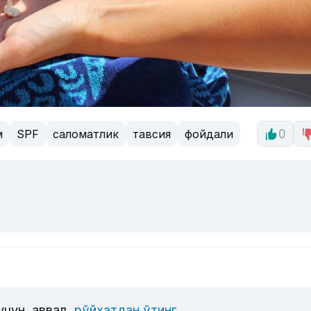
м
SPF
саломатлик
тавсия
фойдали
0
учун, аввал
рўйхатдан ўтинг