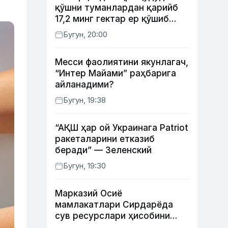
қўшни туманлардан қарийб
17,2 минг гектар ер қўшиб
берилади
Бугун, 20:00
Месси фаолиятини якунлагач,
“Интер Майами” раҳбарига
айланадими?
Бугун, 19:38
“АҚШ ҳар ой Украинага Patriot
ракеталарини етказиб
беради” — Зеленский
Бугун, 19:30
Марказий Осиё
мамлакатлари Сирдарёда
сув ресурслари ҳисобини
автоматлаштириш режасини