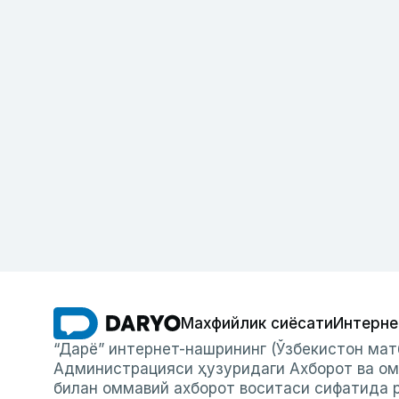
Махфийлик сиёсати
Интерне
“Дарё” интернет-нашрининг (Ўзбекистон мат
Администрацияси ҳузуридаги Ахборот ва ом
билан оммавий ахборот воситаси сифатида р