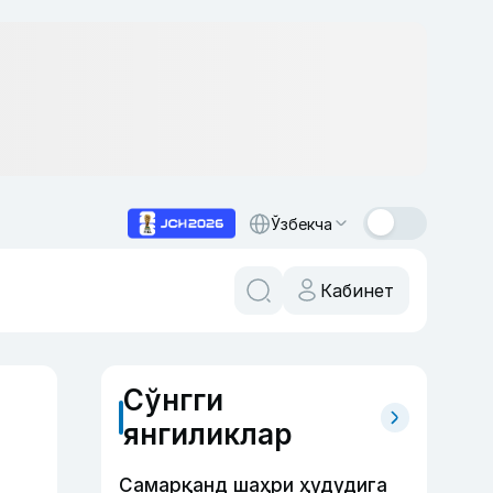
Ўзбекча
Кабинет
Сўнгги
янгиликлар
Самарқанд шаҳри ҳудудига