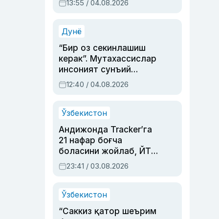
13:55 / 04.08.2026
устаси Римма
Аҳмедованинг
синовларга тўла ҳаёти
Дунё
“Бир оз секинлашиш
керак”. Мутахассислар
инсоният сунъий
интеллектни бошқара
12:40 / 04.08.2026
олмай қолишидан
хавотир билдирди
Ўзбекистон
Андижонда Tracker’га
21 нафар боғча
боласини жойлаб, ЙТҲ
содир этган аёлга суд
23:41 / 03.08.2026
ҳукми ўқилди
Ўзбекистон
“Саккиз қатор шеърим