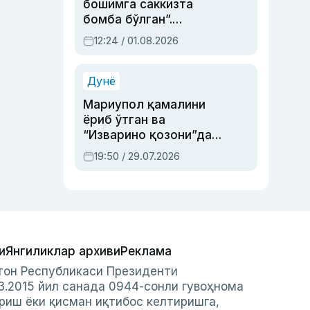
бошимга саккизта
бомба бўлган”.
Абдулла Ориповни
12:24 / 01.08.2026
сиёсий айбловлардан
асраб қолган воқеа
Дунё
Мариупол қамалини
ёриб ўтган ва
“Изварино қозони”дан
чиққан қаҳрамон —
19:50 / 29.07.2026
Украина армияси бош
қўмондони Драпатий
ҳақида
и
Янгиликлар архиви
Реклама
стон Республикаси Президенти
3.2015 йил санада 0944-сонли гувоҳнома
риш ёки қисман иқтибос келтиришга,