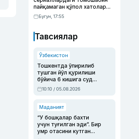
сериаллардаги томошабин
пайқамаган қўпол хатолар
(фото)
Бугун, 17:55
Тавсиялар
Ўзбекистон
Тошкентда ўпирилиб
тушган йўл қурилиши
бўйича 6 кишига суд
ҳукми ўқилди
10:10 / 05.08.2026
Маданият
“У бошқалар бахти
учун туғилган эди”. Бир
умр отасини кутган
актриса ва дубльяж