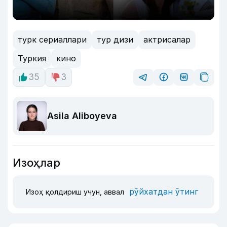
турк сериаллари
тур дизи
актрисалар
Туркия
кино
35
3
Asila Aliboyeva
Изоҳлар
рўйхатдан ўтинг
Изоҳ қолдириш учун, аввал