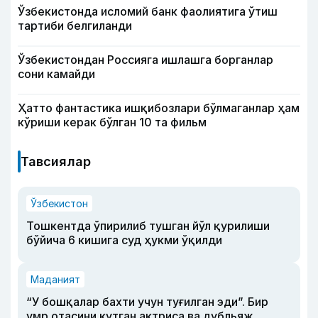
Ўзбекистонда исломий банк фаолиятига ўтиш
тартиби белгиланди
Ўзбекистондан Россияга ишлашга борганлар
сони камайди
Ҳатто фантастика ишқибозлари бўлмаганлар ҳам
кўриши керак бўлган 10 та фильм
Тавсиялар
Ўзбекистон
Тошкентда ўпирилиб тушган йўл қурилиши
бўйича 6 кишига суд ҳукми ўқилди
Маданият
“У бошқалар бахти учун туғилган эди”. Бир
умр отасини кутган актриса ва дубльяж