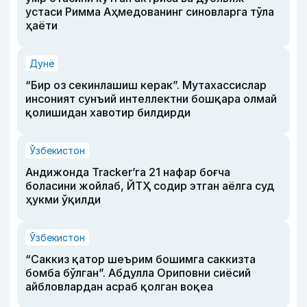
устаси Римма Аҳмедованинг синовларга тўла
ҳаёти
Дунё
“Бир оз секинлашиш керак”. Мутахассислар
инсоният сунъий интеллектни бошқара олмай
қолишидан хавотир билдирди
Ўзбекистон
Андижонда Tracker’га 21 нафар боғча
боласини жойлаб, ЙТҲ содир этган аёлга суд
ҳукми ўқилди
Ўзбекистон
“Саккиз қатор шеърим бошимга саккизта
бомба бўлган”. Абдулла Ориповни сиёсий
айбловлардан асраб қолган воқеа