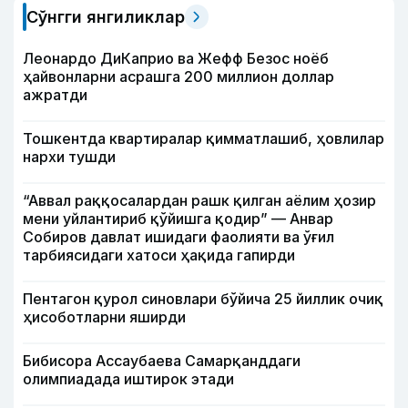
Сўнгги янгиликлар
Леонардо ДиКаприо ва Жефф Безос ноёб
ҳайвонларни асрашга 200 миллион доллар
ажратди
Тошкентда квартиралар қимматлашиб, ҳовлилар
нархи тушди
“Аввал раққосалардан рашк қилган аёлим ҳозир
мени уйлантириб қўйишга қодир” — Анвар
Собиров давлат ишидаги фаолияти ва ўғил
тарбиясидаги хатоси ҳақида гапирди
Пентагон қурол синовлари бўйича 25 йиллик очиқ
ҳисоботларни яширди
Бибисора Ассаубаева Самарқанддаги
олимпиадада иштирок этади