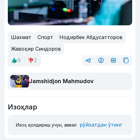
Шахмат
Спорт
Нодирбек Абдусатторов
Жавоҳир Синдоров
6
2
Jamshidjon Mahmudov
Изоҳлар
рўйхатдан ўтинг
Изоҳ қолдириш учун, аввал