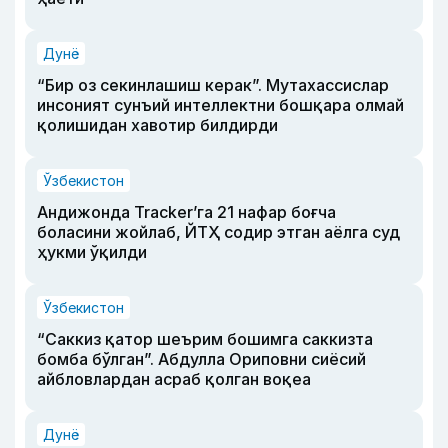
Дунё
“Бир оз секинлашиш керак”. Мутахассислар
инсоният сунъий интеллектни бошқара олмай
қолишидан хавотир билдирди
Ўзбекистон
Андижонда Tracker’га 21 нафар боғча
боласини жойлаб, ЙТҲ содир этган аёлга суд
ҳукми ўқилди
Ўзбекистон
“Саккиз қатор шеърим бошимга саккизта
бомба бўлган”. Абдулла Ориповни сиёсий
айбловлардан асраб қолган воқеа
Дунё