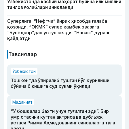
Ўзбекистонда касбий маҳорат бўйича илк миллий
танлов ғолиблари аниқланди
Суперлига. “Нефтчи” йирик ҳисобда ғалаба
қозонди, “ОКМК” супер камбек эвазига
“Бунёдкор”дан устун келди, “Насаф” дуранг
қайд этди
Тавсиялар
Ўзбекистон
Тошкентда ўпирилиб тушган йўл қурилиши
бўйича 6 кишига суд ҳукми ўқилди
Маданият
“У бошқалар бахти учун туғилган эди”. Бир
умр отасини кутган актриса ва дубльяж
устаси Римма Аҳмедованинг синовларга тўла
ҳаёти