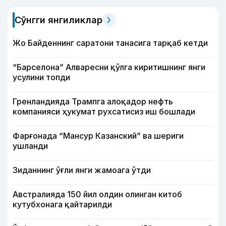
Сўнгги янгиликлар
Жо Байденнинг саратони танасига тарқаб кетди
“Барселона” Алваресни қўлга киритишнинг янги
усулини топди
Гренландияда Трампга алоқадор нефть
компанияси ҳукумат рухсатисиз иш бошлади
Фарғонада “Мансур Казанский” ва шериги
ушланди
Зиданнинг ўғли янги жамоага ўтди
Австралияда 150 йил олдин олинган китоб
кутубхонага қайтарилди