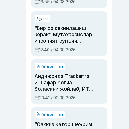
13:55 / 04.08.2026
устаси Римма
Аҳмедованинг
синовларга тўла ҳаёти
Дунё
“Бир оз секинлашиш
керак”. Мутахассислар
инсоният сунъий
интеллектни бошқара
12:40 / 04.08.2026
олмай қолишидан
хавотир билдирди
Ўзбекистон
Андижонда Tracker’га
21 нафар боғча
боласини жойлаб, ЙТҲ
содир этган аёлга суд
23:41 / 03.08.2026
ҳукми ўқилди
Ўзбекистон
“Саккиз қатор шеърим