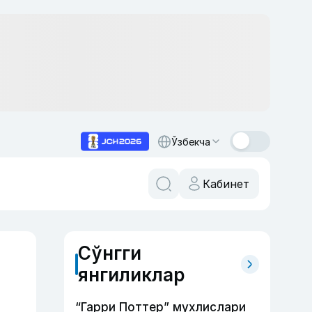
Ўзбекча
Кабинет
Сўнгги
янгиликлар
“Гарри Поттер” мухлислари