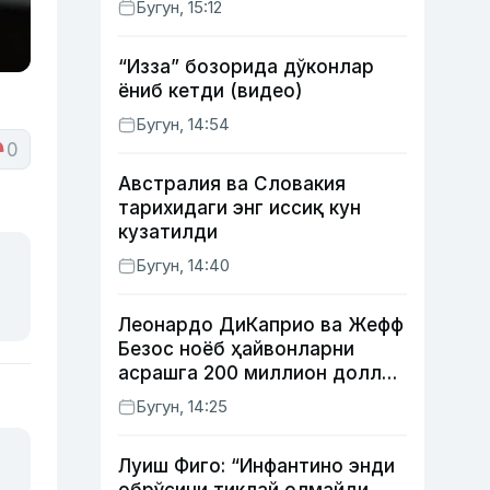
Бугун, 15:12
“Изза” бозорида дўконлар
ёниб кетди (видео)
Бугун, 14:54
0
Австралия ва Словакия
тарихидаги энг иссиқ кун
кузатилди
Бугун, 14:40
Леонардо ДиКаприо ва Жефф
Безос ноёб ҳайвонларни
асрашга 200 миллион доллар
ажратди
Бугун, 14:25
Луиш Фиго: “Инфантино энди