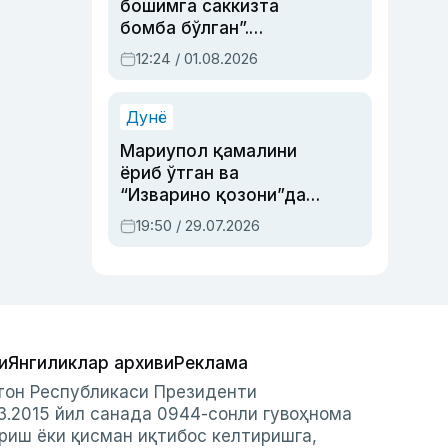
бошимга саккизта
бомба бўлган”.
Абдулла Ориповни
12:24 / 01.08.2026
сиёсий айбловлардан
асраб қолган воқеа
Дунё
Мариупол қамалини
ёриб ўтган ва
“Изварино қозони”дан
чиққан қаҳрамон —
19:50 / 29.07.2026
Украина армияси бош
қўмондони Драпатий
ҳақида
и
Янгиликлар архиви
Реклама
стон Республикаси Президенти
3.2015 йил санада 0944-сонли гувоҳнома
риш ёки қисман иқтибос келтиришга,