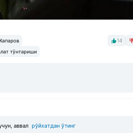
Жапаров
14
влат тўнтариши
учун, аввал
рўйхатдан ўтинг