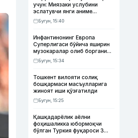
учун: Миязаки услубини
эслатувчи янги аниме
томошабинлар эътиборини
Бугун, 15:40
қозонмоқда
Инфантинонинг Европа
Суперлигаси бўйича яширин
музокаралар олиб боргани
фош бўлди
Бугун, 15:34
Тошкент вилояти солиқ
бошқармаси масъулларига
жиноят иши қўзғатилди
Бугун, 15:25
Қашқадарёлик аёлни
фоҳишаликка юбормоқчи
бўлган Туркия фуқароси 3
йилга қамалди