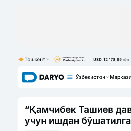
Тошкент
USD :
12 178,85
сўм
Ўзбекистон
Маркази
“Қамчибек Ташиев дав
учун ишдан бўшатилга