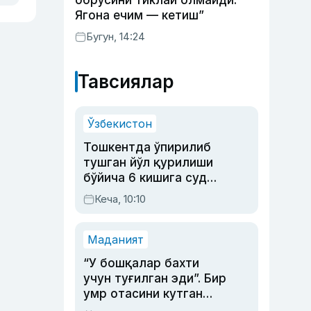
обрўсини тиклай олмайди.
Ягона ечим — кетиш”
Бугун, 14:24
Тавсиялар
Ўзбекистон
Тошкентда ўпирилиб
тушган йўл қурилиши
бўйича 6 кишига суд
ҳукми ўқилди
Кеча, 10:10
Маданият
“У бошқалар бахти
учун туғилган эди”. Бир
умр отасини кутган
актриса ва дубльяж