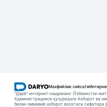
Махфийлик сиёсати
Интерне
“Дарё” интернет-нашрининг (Ўзбекистон мат
Администрацияси ҳузуридаги Ахборот ва ом
билан оммавий ахборот воситаси сифатида р