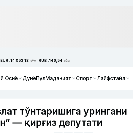
EUR :
RUB :
14 053,18
146,54
сўм
сўм
й Осиё
Дунё
Пул
Маданият
Спорт
Лайфстайл
лат тўнтаришига урингани
н” — қирғиз депутати