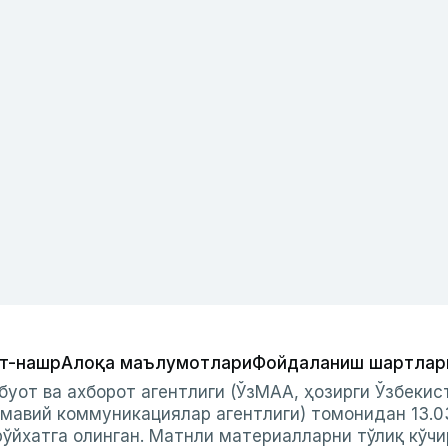
т-нашр
Алоқа маълумотлари
Фойдаланиш шартлар
буот ва ахборот агентлиги (ЎзМАА, ҳозирги Ўзбеки
мавий коммуникациялар агентлиги) томонидан 13.0
ўйхатга олинган. Матнли материалларни тўлиқ кўчи