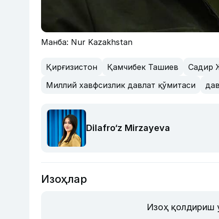
Манба: Nur Kazakhstan
Қирғизистон
Қамчибек Ташиев
Садир 
Миллий хавфсизлик давлат қўмитаси
да
Dilafro‘z Mirzayeva
Изоҳлар
Изоҳ қолдириш 