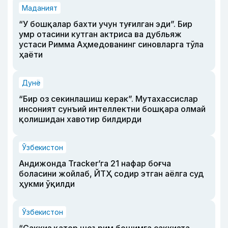
Маданият
“У бошқалар бахти учун туғилган эди”. Бир
умр отасини кутган актриса ва дубльяж
устаси Римма Аҳмедованинг синовларга тўла
ҳаёти
Дунё
“Бир оз секинлашиш керак”. Мутахассислар
инсоният сунъий интеллектни бошқара олмай
қолишидан хавотир билдирди
Ўзбекистон
Андижонда Tracker’га 21 нафар боғча
боласини жойлаб, ЙТҲ содир этган аёлга суд
ҳукми ўқилди
Ўзбекистон
“Саккиз қатор шеърим бошимга саккизта