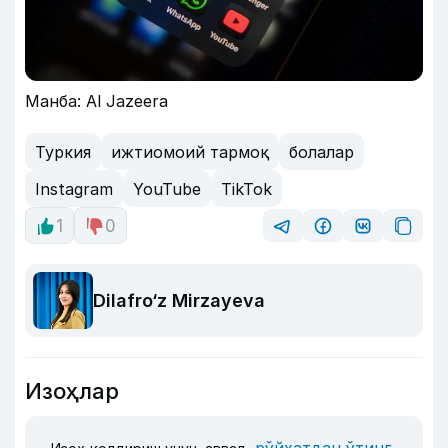
Манба: Al Jazeera
Туркия
ижтиомоий тармоқ
болалар
Instagram
YouTube
TikTok
1
0
Dilafro‘z Mirzayeva
Изоҳлар