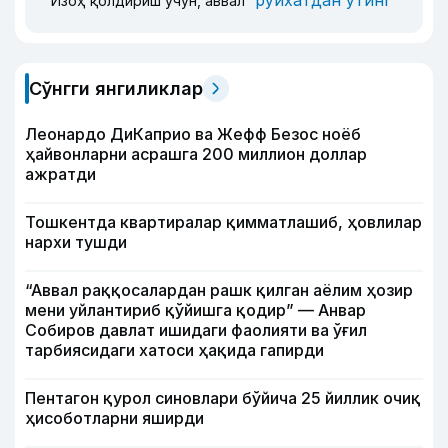
рўйхатдан ўтинг
Изоҳ қолдириш учун, аввал
Сўнгги янгиликлар
Леонардо ДиКаприо ва Жефф Безос ноёб
ҳайвонларни асрашга 200 миллион доллар
ажратди
Тошкентда квартиралар қимматлашиб, ҳовлилар
нархи тушди
“Аввал раққосалардан рашк қилган аёлим ҳозир
мени уйлантириб қўйишга қодир” — Анвар
Собиров давлат ишидаги фаолияти ва ўғил
тарбиясидаги хатоси ҳақида гапирди
Пентагон қурол синовлари бўйича 25 йиллик очиқ
ҳисоботларни яширди