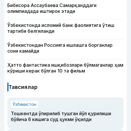
Бибисора Ассаубаева Самарқанддаги
олимпиадада иштирок этади
Ўзбекистонда исломий банк фаолиятига ўтиш
тартиби белгиланди
Ўзбекистондан Россияга ишлашга борганлар
сони камайди
Ҳатто фантастика ишқибозлари бўлмаганлар ҳам
кўриши керак бўлган 10 та фильм
Тавсиялар
Ўзбекистон
Тошкентда ўпирилиб тушган йўл қурилиши
бўйича 6 кишига суд ҳукми ўқилди