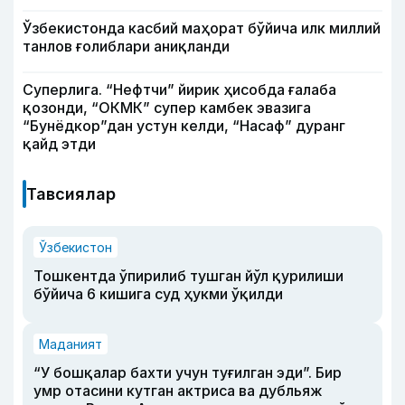
Ўзбекистонда касбий маҳорат бўйича илк миллий
танлов ғолиблари аниқланди
Суперлига. “Нефтчи” йирик ҳисобда ғалаба
қозонди, “ОКМК” супер камбек эвазига
“Бунёдкор”дан устун келди, “Насаф” дуранг
қайд этди
Тавсиялар
Ўзбекистон
Тошкентда ўпирилиб тушган йўл қурилиши
бўйича 6 кишига суд ҳукми ўқилди
Маданият
“У бошқалар бахти учун туғилган эди”. Бир
умр отасини кутган актриса ва дубльяж