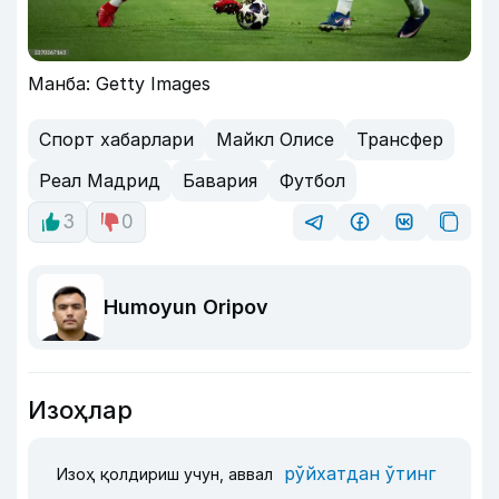
Манба: Getty Images
Спорт хабарлари
Майкл Олисе
Трансфер
Реал Мадрид
Бавария
Футбол
3
0
Humoyun Oripov
Изоҳлар
рўйхатдан ўтинг
Изоҳ қолдириш учун, аввал