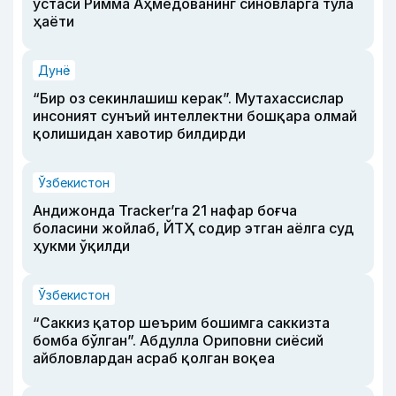
устаси Римма Аҳмедованинг синовларга тўла
ҳаёти
Дунё
“Бир оз секинлашиш керак”. Мутахассислар
инсоният сунъий интеллектни бошқара олмай
қолишидан хавотир билдирди
Ўзбекистон
Андижонда Tracker’га 21 нафар боғча
боласини жойлаб, ЙТҲ содир этган аёлга суд
ҳукми ўқилди
Ўзбекистон
“Саккиз қатор шеърим бошимга саккизта
бомба бўлган”. Абдулла Ориповни сиёсий
айбловлардан асраб қолган воқеа