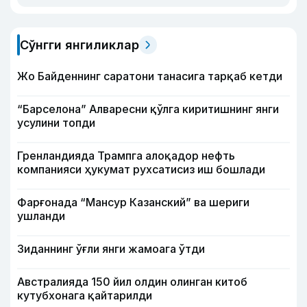
Сўнгги янгиликлар
Жо Байденнинг саратони танасига тарқаб кетди
“Барселона” Алваресни қўлга киритишнинг янги
усулини топди
Гренландияда Трампга алоқадор нефть
компанияси ҳукумат рухсатисиз иш бошлади
Фарғонада “Мансур Казанский” ва шериги
ушланди
Зиданнинг ўғли янги жамоага ўтди
Австралияда 150 йил олдин олинган китоб
кутубхонага қайтарилди