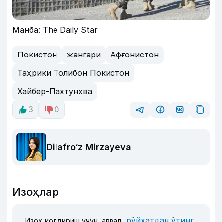
Манба: The Daily Star
Покистон
жангари
Афғонистон
Таҳрики Толибон Покистон
Хайбер-Пахтунхва
3
0
Dilafro‘z Mirzayeva
Изоҳлар
рўйхатдан ўтинг
Изоҳ қолдириш учун, аввал