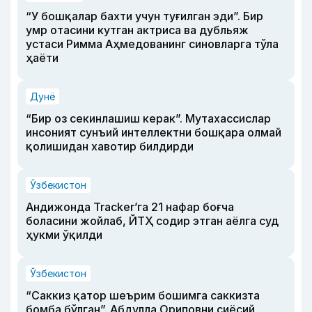
“У бошқалар бахти учун туғилган эди”. Бир
умр отасини кутган актриса ва дубльяж
устаси Римма Аҳмедованинг синовларга тўла
ҳаёти
Дунё
“Бир оз секинлашиш керак”. Мутахассислар
инсоният сунъий интеллектни бошқара олмай
қолишидан хавотир билдирди
Ўзбекистон
Андижонда Tracker’га 21 нафар боғча
боласини жойлаб, ЙТҲ содир этган аёлга суд
ҳукми ўқилди
Ўзбекистон
“Саккиз қатор шеърим бошимга саккизта
бомба бўлган”. Абдулла Ориповни сиёсий