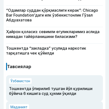
“Одамлар суддан қўрқмаслиги керак”: Chicago
Bar Foundation’даги илк ўзбекистонлик Гўзал
Абдуахатова
Ҳайрон қоласиз: севимли егуликларимиз аслида
нимадан тайёрланишини биласизми?
Тошкентда “закладка” усулида наркотик
тарқатишга чек қўйилди
Тавсиялар
Ўзбекистон
Тошкентда ўпирилиб тушган йўл қурилиши
бўйича 6 кишига суд ҳукми ўқилди
Маданият