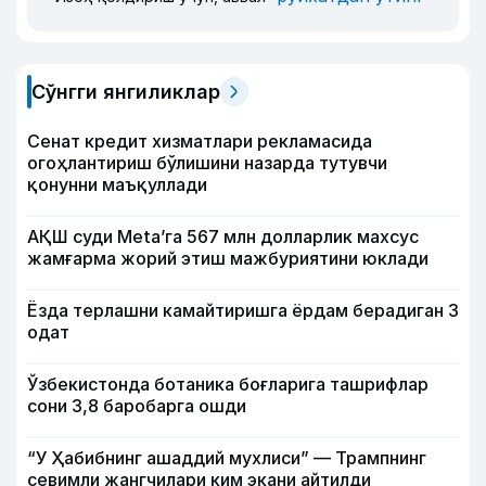
Сўнгги янгиликлар
Сенат кредит хизматлари рекламасида
огоҳлантириш бўлишини назарда тутувчи
қонунни маъқуллади
АҚШ суди Meta’га 567 млн долларлик махсус
жамғарма жорий этиш мажбуриятини юклади
Ёзда терлашни камайтиришга ёрдам берадиган 3
одат
Ўзбекистонда ботаника боғларига ташрифлар
сони 3,8 баробарга ошди
“У Ҳабибнинг ашаддий мухлиси” — Трампнинг
севимли жангчилари ким экани айтилди