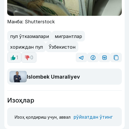
Манба: Shutterstock
пул ўтказмалари
мигрантлар
хориждан пул
Ўзбекистон
1
0
Islombek Umaraliyev
Изоҳлар
рўйхатдан ўтинг
Изоҳ қолдириш учун, аввал