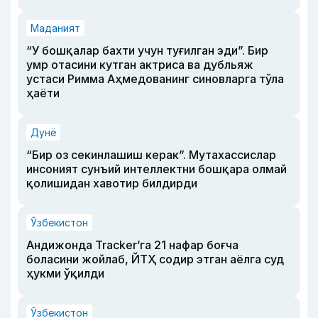
Маданият
“У бошқалар бахти учун туғилган эди”. Бир
умр отасини кутган актриса ва дубльяж
устаси Римма Аҳмедованинг синовларга тўла
ҳаёти
Дунё
“Бир оз секинлашиш керак”. Мутахассислар
инсоният сунъий интеллектни бошқара олмай
қолишидан хавотир билдирди
Ўзбекистон
Андижонда Tracker’га 21 нафар боғча
боласини жойлаб, ЙТҲ содир этган аёлга суд
ҳукми ўқилди
Ўзбекистон