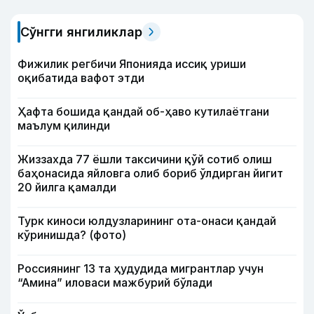
Сўнгги янгиликлар
Фижилик регбичи Японияда иссиқ уриши
оқибатида вафот этди
Ҳафта бошида қандай об-ҳаво кутилаётгани
маълум қилинди
Жиззахда 77 ёшли таксичини қўй сотиб олиш
баҳонасида яйловга олиб бориб ўлдирган йигит
20 йилга қамалди
Турк киноси юлдузларининг ота-онаси қандай
кўринишда? (фото)
Россиянинг 13 та ҳудудида мигрантлар учун
“Амина” иловаси мажбурий бўлади