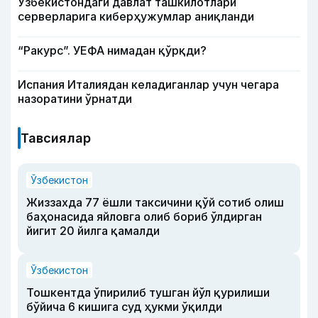
Ўзбекистондаги давлат ташкилотлари
серверларига киберҳужумлар аниқланди
“Ракурс”. УЕФА нимадан қўрқди?
Испания Италиядан келадиганлар учун чегара
назоратини ўрнатди
Тавсиялар
Ўзбекистон
Жиззахда 77 ёшли таксичини қўй сотиб олиш
баҳонасида яйловга олиб бориб ўлдирган
йигит 20 йилга қамалди
Ўзбекистон
Тошкентда ўпирилиб тушган йўл қурилиши
бўйича 6 кишига суд ҳукми ўқилди