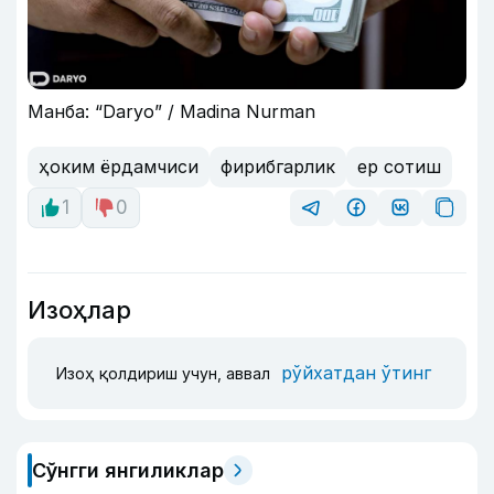
Манба: “Daryo” / Madina Nurman
ҳоким ёрдамчиси
фирибгарлик
ер сотиш
1
0
Изоҳлар
рўйхатдан ўтинг
Изоҳ қолдириш учун, аввал
Сўнгги янгиликлар