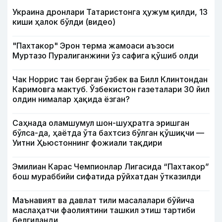
Украина дронлари Татаристонга ҳужум қилди, 13
киши ҳалок бўлди (видео)
"Пахтакор" Эрон терма жамоаси аъзоси
Муртазо Пуралиганжини ўз сафига қўшиб олди
Чак Норрис тан берган ўзбек ва Билл Клинтондан
Каримовга мактуб. Ўзбекистон газеталари 30 йил
олдин нималар ҳақида ёзган?
Саҳнада оламшумул шон-шуҳратга эришган
бўлса-да, ҳаётда ўта бахтсиз бўлган қўшиқчи —
Уитни Ҳьюстоннинг фожиали тақдири
Эмилиан Карас Чемпионлар Лигасида “Пахтакор”
бош мураббийи сифатида рўйхатдан ўтказилди
Маънавият ва давлат тили масалалари бўйича
маслаҳатчи фаолиятини ташкил этиш тартиби
белгиланди