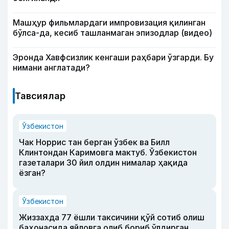
Машҳур фильмлардаги импровизация қилинган
бўлса-да, кесиб ташланмаган эпизодлар (видео)
Эронда Хавфсизлик кенгаши раҳбари ўзгарди. Бу
нимани англатади?
Тавсиялар
Ўзбекистон
Чак Норрис тан берган ўзбек ва Билл
Клинтондан Каримовга мактуб. Ўзбекистон
газеталари 30 йил олдин нималар ҳақида
ёзган?
Ўзбекистон
Жиззахда 77 ёшли таксичини қўй сотиб олиш
баҳонасида яйловга олиб бориб ўлдирган