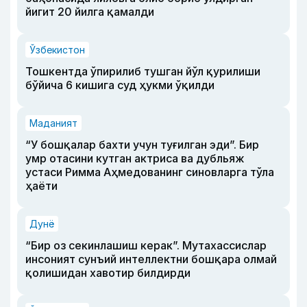
йигит 20 йилга қамалди
Ўзбекистон
Тошкентда ўпирилиб тушган йўл қурилиши
бўйича 6 кишига суд ҳукми ўқилди
Маданият
“У бошқалар бахти учун туғилган эди”. Бир
умр отасини кутган актриса ва дубльяж
устаси Римма Аҳмедованинг синовларга тўла
ҳаёти
Дунё
“Бир оз секинлашиш керак”. Мутахассислар
инсоният сунъий интеллектни бошқара олмай
қолишидан хавотир билдирди