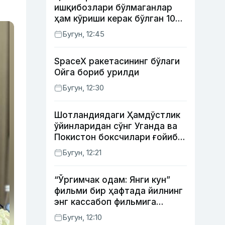
ишқибозлари бўлмаганлар
ҳам кўриши керак бўлган 10
та фильм
Бугун, 12:45
SpaceX ракетасининг бўлаги
Ойга бориб урилди
Бугун, 12:30
Шотландиядаги Ҳамдўстлик
ўйинларидан сўнг Уганда ва
Покистон боксчилари ғойиб
бўлди
Бугун, 12:21
“Ўргимчак одам: Янги кун”
фильми бир ҳафтада йилнинг
энг кассабоп фильмига
айланди
Бугун, 12:10