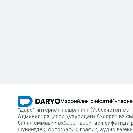
Махфийлик сиёсати
Интерне
“Дарё” интернет-нашрининг (Ўзбекистон мат
Администрацияси ҳузуридаги Ахборот ва ом
билан оммавий ахборот воситаси сифатида р
шунингдек, фотографик, график, аудио ва/ёк