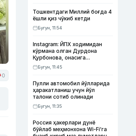
Тошкентдаги Миллий боғда 4
ёшли қиз чўкиб кетди
Бугун, 11:54
Instagram: ЙПХ ходимидан
кўрмана олган Дурдона
Қурбонова, онасига
кутилмаган совға тайёрлаган
Бугун, 11:45
Умид винес, хонанда Райҳон
0
нимадан хафа?
Пулли автомобил йўлларида
ҳаракатланиш учун йўл
талони сотиб олинади
Бугун, 11:35
Россия ҳакерлари дунё
бўйлаб меҳмонхона Wi-Fi’га