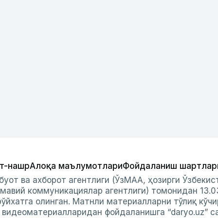
т-нашр
Алоқа маълумотлари
Фойдаланиш шартлар
буот ва ахборот агентлиги (ЎзМАА, ҳозирги Ўзбеки
мавий коммуникациялар агентлиги) томонидан 13.0
ўйхатга олинган. Матнли материалларни тўлиқ кўчи
и видеоматериалларидан фойдаланишга “daryo.uz” с