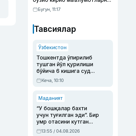
бузиб кириб маълумотларни
ўғирламоқда — Microsoft
Бугун, 11:17
Тавсиялар
Ўзбекистон
Тошкентда ўпирилиб
тушган йўл қурилиши
бўйича 6 кишига суд
ҳукми ўқилди
Кеча, 10:10
Маданият
“У бошқалар бахти
учун туғилган эди”. Бир
умр отасини кутган
актриса ва дубльяж
13:55 / 04.08.2026
устаси Римма