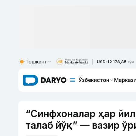
Тошкент
USD :
12 178,85
сўм
Ўзбекистон
Маркази
“Синфхоналар ҳар йил
талаб йўқ” — вазир ў