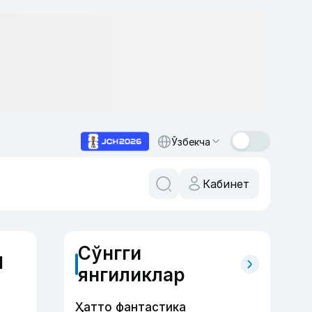
Ўзбекча
Кабинет
Сўнгги
н
янгиликлар
Ҳатто фантастика