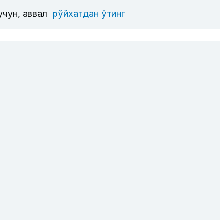
учун, аввал
рўйхатдан ўтинг