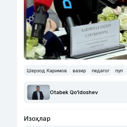
Шерзод Каримов
вазир
педагог
пул
Otabek Qo‘ldoshev
Изоҳлар