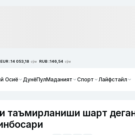
EUR :
RUB :
14 053,18
146,54
сўм
сўм
й Осиё
Дунё
Пул
Маданият
Спорт
Лайфстайл
и таъмирланиши шарт дега
ринбосари