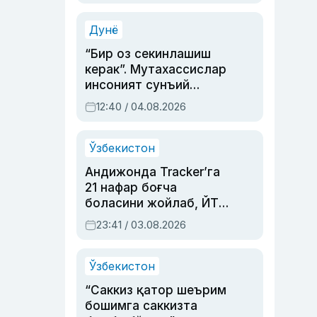
Аҳмедованинг
синовларга тўла ҳаёти
Дунё
“Бир оз секинлашиш
керак”. Мутахассислар
инсоният сунъий
интеллектни бошқара
12:40 / 04.08.2026
олмай қолишидан
хавотир билдирди
Ўзбекистон
Андижонда Tracker’га
21 нафар боғча
боласини жойлаб, ЙТҲ
содир этган аёлга суд
23:41 / 03.08.2026
ҳукми ўқилди
Ўзбекистон
“Саккиз қатор шеърим
бошимга саккизта