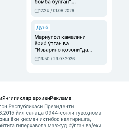
бомба бўлган”.
Абдулла Ориповни
12:24 / 01.08.2026
сиёсий айбловлардан
асраб қолган воқеа
Дунё
Мариупол қамалини
ёриб ўтган ва
“Изварино қозони”дан
чиққан қаҳрамон —
19:50 / 29.07.2026
Украина армияси бош
қўмондони Драпатий
ҳақида
и
Янгиликлар архиви
Реклама
стон Республикаси Президенти
3.2015 йил санада 0944-сонли гувоҳнома
риш ёки қисман иқтибос келтиришга,
айтига гиперхавола мавжуд бўлган ва/ёки