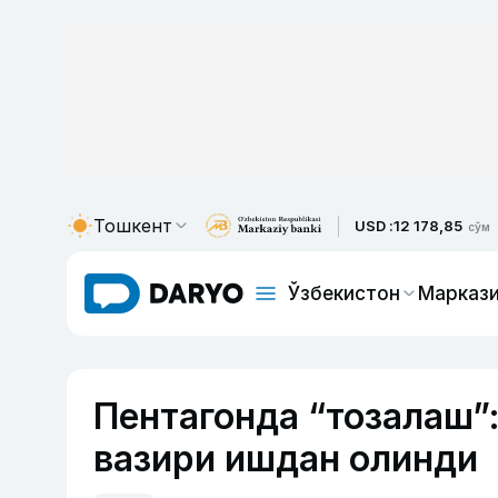
Тошкент
USD :
12 178,85
сўм
Ўзбекистон
Маркази
Пентагонда “тозалаш”
вазири ишдан олинди