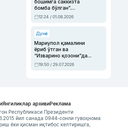
бошимга саккизта
бомба бўлган”.
Абдулла Ориповни
12:24 / 01.08.2026
сиёсий айбловлардан
асраб қолган воқеа
Дунё
Мариупол қамалини
ёриб ўтган ва
“Изварино қозони”дан
чиққан қаҳрамон —
19:50 / 29.07.2026
Украина армияси бош
қўмондони Драпатий
ҳақида
и
Янгиликлар архиви
Реклама
стон Республикаси Президенти
3.2015 йил санада 0944-сонли гувоҳнома
риш ёки қисман иқтибос келтиришга,