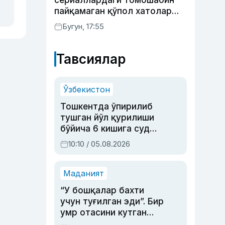
сериаллардаги томошабин
пайқамаган қўпол хатолар
(фото)
Бугун, 17:55
Тавсиялар
Ўзбекистон
Тошкентда ўпирилиб
тушган йўл қурилиши
бўйича 6 кишига суд
ҳукми ўқилди
10:10 / 05.08.2026
Маданият
“У бошқалар бахти
учун туғилган эди”. Бир
умр отасини кутган
актриса ва дубльяж