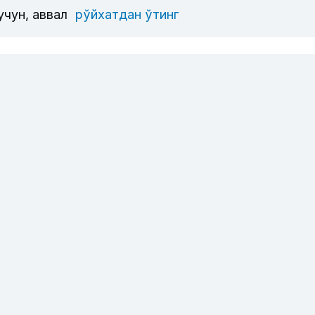
учун, аввал
рўйхатдан ўтинг