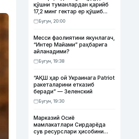
қўшни туманлардан қарийб
17,2 минг гектар ер қўшиб
берилади
Бугун, 20:00
Месси фаолиятини якунлагач,
“Интер Майами” раҳбарига
айланадими?
Бугун, 19:38
“АҚШ ҳар ой Украинага Patriot
ракеталарини етказиб
беради” — Зеленский
Бугун, 19:30
Марказий Осиё
мамлакатлари Сирдарёда
сув ресурслари ҳисобини
автоматлаштириш режасини