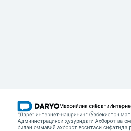
Махфийлик сиёсати
Интерне
“Дарё” интернет-нашрининг (Ўзбекистон мат
Администрацияси ҳузуридаги Ахборот ва ом
билан оммавий ахборот воситаси сифатида р