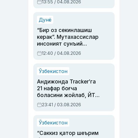
13:55 / 04.08.2026
устаси Римма
Аҳмедованинг
синовларга тўла ҳаёти
Дунё
“Бир оз секинлашиш
керак”. Мутахассислар
инсоният сунъий
интеллектни бошқара
12:40 / 04.08.2026
олмай қолишидан
хавотир билдирди
Ўзбекистон
Андижонда Tracker’га
21 нафар боғча
боласини жойлаб, ЙТҲ
содир этган аёлга суд
23:41 / 03.08.2026
ҳукми ўқилди
Ўзбекистон
“Саккиз қатор шеърим