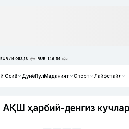
EUR :
RUB :
14 053,18
146,54
сўм
сўм
й Осиё
Дунё
Пул
Маданият
Спорт
Лайфстайл
: АҚШ ҳарбий-денгиз кучла