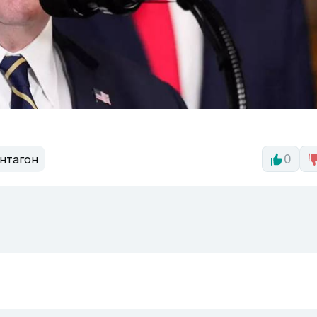
нтагон
0