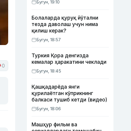
Бугун, 19:10
ишлаб чиқишни маъқуллади
Болаларда қуруқ йўтални
тезда даволаш учун нима
қилиш керак?
Бугун, 18:57
Туркия Қора денгизда
кемалар ҳаракатини чеклади
0
Бугун, 18:45
Қашқадарёда янги
қурилаётган кўприкнинг
балкаси тушиб кетди (видео)
Бугун, 18:06
Машҳур фильм ва