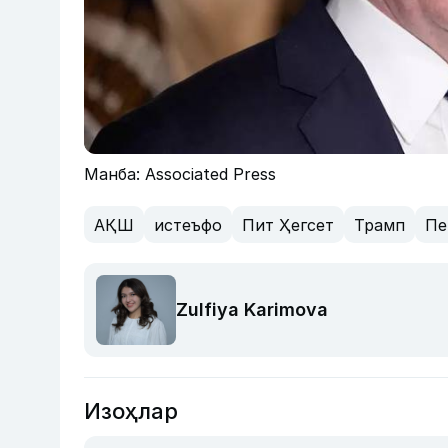
Манба: Associated Press
АҚШ
истеъфо
Пит Ҳегсет
Трамп
Пе
Zulfiya Karimova
Изоҳлар