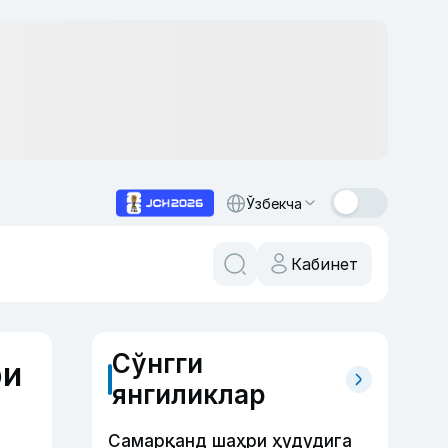
Ўзбекча
Кабинет
Сўнгги
ри
янгиликлар
Самарқанд шаҳри ҳудудига