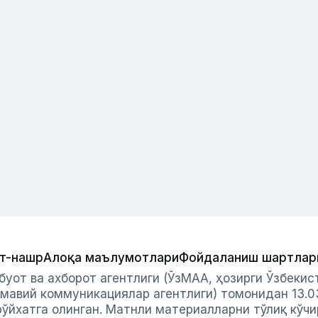
т-нашр
Алоқа маълумотлари
Фойдаланиш шартлар
буот ва ахборот агентлиги (ЎзМАА, ҳозирги Ўзбеки
мавий коммуникациялар агентлиги) томонидан 13.0
ўйхатга олинган. Матнли материалларни тўлиқ кўчи