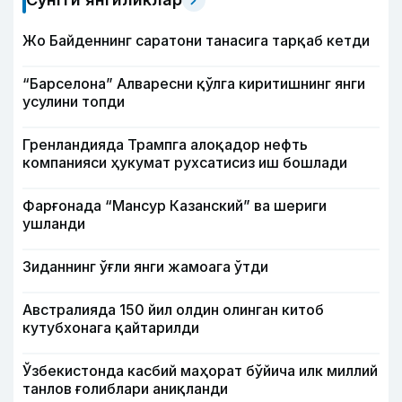
Жо Байденнинг саратони танасига тарқаб кетди
“Барселона” Алваресни қўлга киритишнинг янги
усулини топди
Гренландияда Трампга алоқадор нефть
компанияси ҳукумат рухсатисиз иш бошлади
Фарғонада “Мансур Казанский” ва шериги
ушланди
Зиданнинг ўғли янги жамоага ўтди
Австралияда 150 йил олдин олинган китоб
кутубхонага қайтарилди
Ўзбекистонда касбий маҳорат бўйича илк миллий
танлов ғолиблари аниқланди