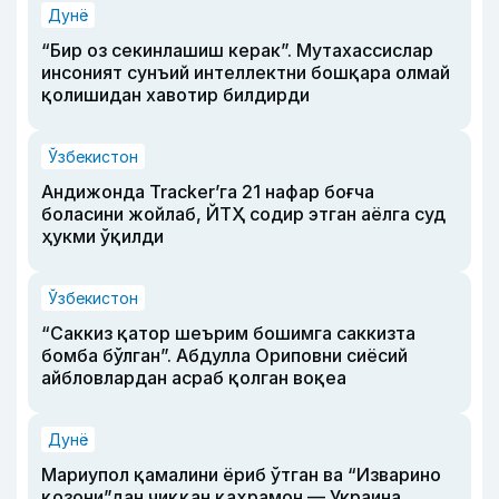
Дунё
“Бир оз секинлашиш керак”. Мутахассислар
инсоният сунъий интеллектни бошқара олмай
қолишидан хавотир билдирди
Ўзбекистон
Андижонда Tracker’га 21 нафар боғча
боласини жойлаб, ЙТҲ содир этган аёлга суд
ҳукми ўқилди
Ўзбекистон
“Саккиз қатор шеърим бошимга саккизта
бомба бўлган”. Абдулла Ориповни сиёсий
айбловлардан асраб қолган воқеа
Дунё
Мариупол қамалини ёриб ўтган ва “Изварино
қозони”дан чиққан қаҳрамон — Украина