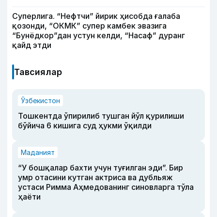
Суперлига. “Нефтчи” йирик ҳисобда ғалаба
қозонди, “ОКМК” супер камбек эвазига
“Бунёдкор”дан устун келди, “Насаф” дуранг
қайд этди
Тавсиялар
Ўзбекистон
Тошкентда ўпирилиб тушган йўл қурилиши
бўйича 6 кишига суд ҳукми ўқилди
Маданият
“У бошқалар бахти учун туғилган эди”. Бир
умр отасини кутган актриса ва дубльяж
устаси Римма Аҳмедованинг синовларга тўла
ҳаёти