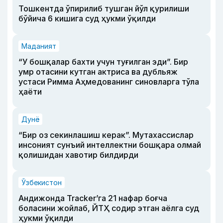
Тошкентда ўпирилиб тушган йўл қурилиши
бўйича 6 кишига суд ҳукми ўқилди
Маданият
“У бошқалар бахти учун туғилган эди”. Бир
умр отасини кутган актриса ва дубльяж
устаси Римма Аҳмедованинг синовларга тўла
ҳаёти
Дунё
“Бир оз секинлашиш керак”. Мутахассислар
инсоният сунъий интеллектни бошқара олмай
қолишидан хавотир билдирди
Ўзбекистон
Андижонда Tracker’га 21 нафар боғча
боласини жойлаб, ЙТҲ содир этган аёлга суд
ҳукми ўқилди