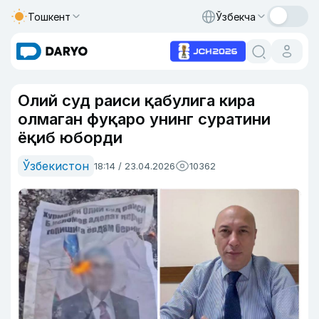
Тошкент
Ўзбекча
Олий суд раиси қабулига кира
олмаган фуқаро унинг суратини
ёқиб юборди
Ўзбекистон
18:14 / 23.04.2026
10362