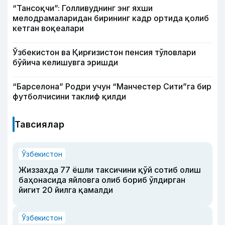
“Тансоқчи”: Голливуднинг энг яхши
мелодрамаларидан бирининг кадр ортида қолиб
кетган воқеалари
Ўзбекистон ва Қирғизистон пенсия тўловлари
бўйича келишувга эришди
“Барселона” Родри учун “Манчестер Сити”га бир
футболчисини таклиф қилди
Тавсиялар
Ўзбекистон
Жиззахда 77 ёшли таксичини қўй сотиб олиш
баҳонасида яйловга олиб бориб ўлдирган
йигит 20 йилга қамалди
Ўзбекистон