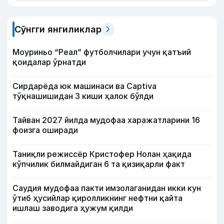
Сўнгги янгиликлар
Моуриньо “Реал” футболчилари учун қатъий
қоидалар ўрнатди
Сирдарёда юк машинаси ва Captiva
тўқнашишидан 3 киши ҳалок бўлди
Тайван 2027 йилда мудофаа харажатларини 16
фоизга оширади
Таниқли режиссёр Кристофер Нолан ҳақида
кўпчилик билмайдиган 6 та қизиқарли факт
Саудия мудофаа пакти имзолаганидан икки кун
ўтиб ҳусийлар қиролликнинг нефтни қайта
ишлаш заводига ҳужум қилди