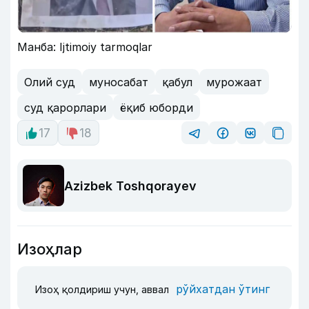
Манба: Ijtimoiy tarmoqlar
Олий суд
муносабат
қабул
мурожаат
суд қарорлари
ёқиб юборди
17
18
Azizbek Toshqorayev
Изоҳлар
рўйхатдан ўтинг
Изоҳ қолдириш учун, аввал