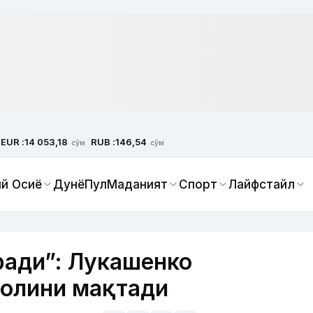
EUR :
RUB :
14 053,18
146,54
сўм
сўм
й Осиё
Дунё
Пул
Маданият
Спорт
Лайфстайл
ради”: Лукашенко
ролини мақтади