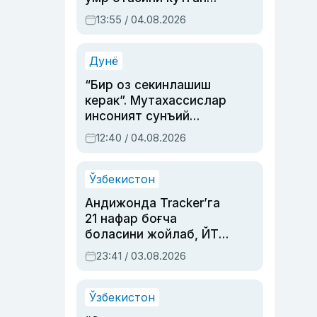
актриса ва дубльяж
13:55 / 04.08.2026
устаси Римма
Аҳмедованинг
синовларга тўла ҳаёти
Дунё
“Бир оз секинлашиш
керак”. Мутахассислар
инсоният сунъий
интеллектни бошқара
12:40 / 04.08.2026
олмай қолишидан
хавотир билдирди
Ўзбекистон
Андижонда Tracker’га
21 нафар боғча
боласини жойлаб, ЙТҲ
содир этган аёлга суд
23:41 / 03.08.2026
ҳукми ўқилди
Ўзбекистон