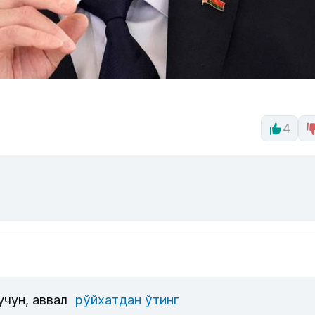
4
учун, аввал
рўйхатдан ўтинг