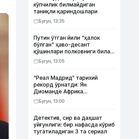
кўпчилик билмайдиган
таниқли қариндошлари
Бугун, 13:35
Путин ўтган йили “ҳалок
бўлган” ҳаво-десант
қўшинлари полковниги билан
телефон орқали
Бугун, 13:05
суҳбатлашди
“Реал Мадрид” тарихий
рекорд ўрнатди: Ян
Диоманде Африка
футболидаги энг қиммат
Бугун, 13:00
трансферга айланди
Детектив, сир ва даҳшат
уйғунлиги: бир нафасда кўриб
тугатиладиган 3 та сериал