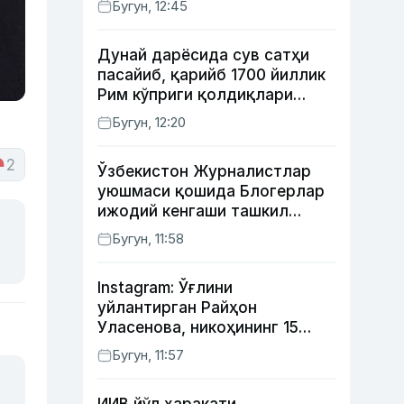
Бугун, 12:45
Дунай дарёсида сув сатҳи
пасайиб, қарийб 1700 йиллик
Рим кўприги қолдиқлари
кўринди
Бугун, 12:20
2
Ўзбекистон Журналистлар
уюшмаси қошида Блогерлар
ижодий кенгаши ташкил
этилди
Бугун, 11:58
Instagram: Ўғлини
уйлантирган Райҳон
Уласенова, никоҳининг 15
йиллигини нишонлаган турк
Бугун, 11:57
актёрлари ва Камелот
қасрига саёҳат қилган Зебо