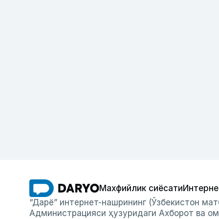
Махфийлик сиёсати
Интерне
“Дарё” интернет-нашрининг (Ўзбекистон мат
Администрацияси ҳузуридаги Ахборот ва ом