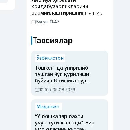
ИИВ йўл ҳаракати
Раҳимова
қоидабузарликларини
расмийлаштиришнинг янги
тартибини таклиф қилди
Бугун, 11:47
Тавсиялар
Ўзбекистон
Тошкентда ўпирилиб
тушган йўл қурилиши
бўйича 6 кишига суд
ҳукми ўқилди
10:10 / 05.08.2026
Маданият
“У бошқалар бахти
учун туғилган эди”. Бир
умр отасини кутган