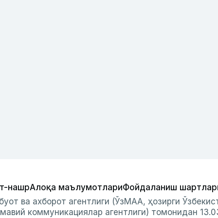
т-нашр
Алоқа маълумотлари
Фойдаланиш шартлар
буот ва ахборот агентлиги (ЎзМАА, ҳозирги Ўзбеки
мавий коммуникациялар агентлиги) томонидан 13.0