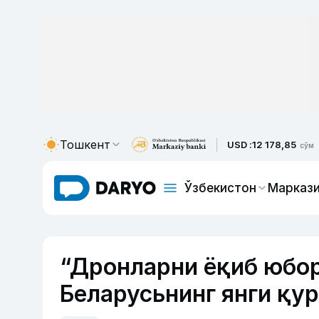
Тошкент
USD :
12 178,85
сўм
Ўзбекистон
Маркази
“Дронларни ёқиб юбо
Беларусьнинг янги қу