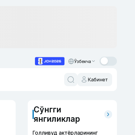
Ўзбекча
Кабинет
Сўнгги
янгиликлар
Голливуд актёрларининг