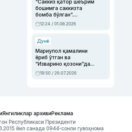
“Саккиз қатор шеърим
бошимга саккизта
бомба бўлган”.
Абдулла Ориповни
12:24 / 01.08.2026
сиёсий айбловлардан
асраб қолган воқеа
Дунё
Мариупол қамалини
ёриб ўтган ва
“Изварино қозони”дан
чиққан қаҳрамон —
19:50 / 29.07.2026
Украина армияси бош
қўмондони Драпатий
ҳақида
и
Янгиликлар архиви
Реклама
стон Республикаси Президенти
3.2015 йил санада 0944-сонли гувоҳнома