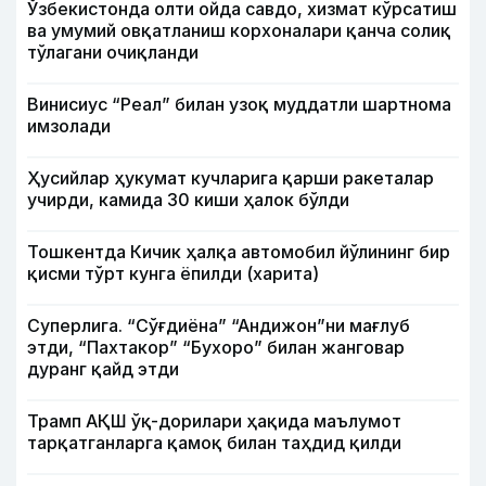
Ўзбекистонда олти ойда савдо, хизмат кўрсатиш
ва умумий овқатланиш корхоналари қанча солиқ
тўлагани очиқланди
Винисиус “Реал” билан узоқ муддатли шартнома
имзолади
Ҳусийлар ҳукумат кучларига қарши ракеталар
учирди, камида 30 киши ҳалок бўлди
Тошкентда Кичик ҳалқа автомобил йўлининг бир
қисми тўрт кунга ёпилди (харита)
Суперлига. “Сўғдиёна” “Андижон”ни мағлуб
этди, “Пахтакор” “Бухоро” билан жанговар
дуранг қайд этди
Трамп АҚШ ўқ-дорилари ҳақида маълумот
тарқатганларга қамоқ билан таҳдид қилди