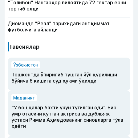
“Толибон” Нангарҳор вилоятида 72 гектар ерни
тортиб олди
Диоманде “Реал” тарихидаги энг қиммат
футболчига айланди
Тавсиялар
Ўзбекистон
Тошкентда ўпирилиб тушган йўл қурилиши
бўйича 6 кишига суд ҳукми ўқилди
Маданият
“У бошқалар бахти учун туғилган эди”. Бир
умр отасини кутган актриса ва дубльяж
устаси Римма Аҳмедованинг синовларга тўла
ҳаёти