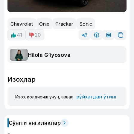
Chevrolet
Onix
Tracker
Sonic
41
20
Hilola G‘iyosova
Изоҳлар
рўйхатдан ўтинг
Изоҳ қолдириш учун, аввал
Сўнгги янгиликлар