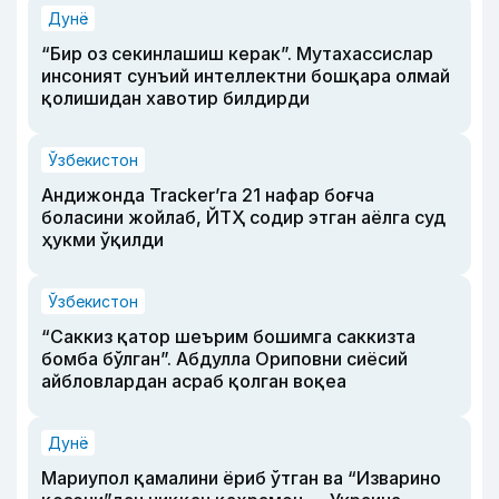
Дунё
“Бир оз секинлашиш керак”. Мутахассислар
инсоният сунъий интеллектни бошқара олмай
қолишидан хавотир билдирди
Ўзбекистон
Андижонда Tracker’га 21 нафар боғча
боласини жойлаб, ЙТҲ содир этган аёлга суд
ҳукми ўқилди
Ўзбекистон
“Саккиз қатор шеърим бошимга саккизта
бомба бўлган”. Абдулла Ориповни сиёсий
айбловлардан асраб қолган воқеа
Дунё
Мариупол қамалини ёриб ўтган ва “Изварино