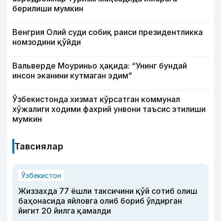
берилиши мумкин
Венгрия Олий суди собиқ раиси президентликка
номзодини қўйди
Вальверде Моуриньо ҳақида: “Унинг бундай
инсон эканини кутмаган эдим”
Ўзбекистонда хизмат кўрсатган коммунал
хўжалиги ходими фахрий унвони таъсис этилиши
мумкин
Тавсиялар
Ўзбекистон
Жиззахда 77 ёшли таксичини қўй сотиб олиш
баҳонасида яйловга олиб бориб ўлдирган
йигит 20 йилга қамалди