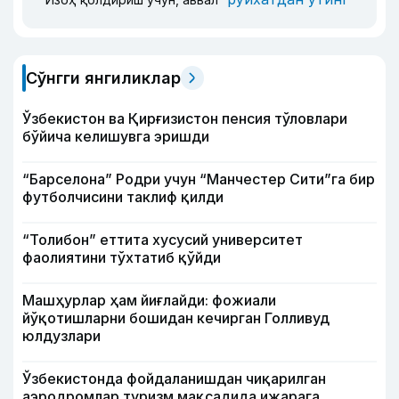
Сўнгги янгиликлар
Ўзбекистон ва Қирғизистон пенсия тўловлари
бўйича келишувга эришди
“Барселона” Родри учун “Манчестер Сити”га бир
футболчисини таклиф қилди
“Толибон” еттита хусусий университет
фаолиятини тўхтатиб қўйди
Машҳурлар ҳам йиғлайди: фожиали
йўқотишларни бошидан кечирган Голливуд
юлдузлари
Ўзбекистонда фойдаланишдан чиқарилган
аэродромлар туризм мақсадида ижарага