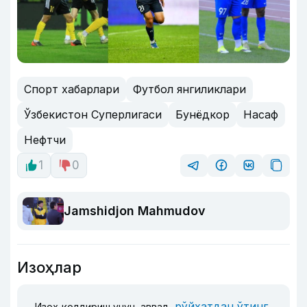
Спорт хабарлари
Футбол янгиликлари
Ўзбекистон Суперлигаси
Бунёдкор
Насаф
Нефтчи
1
0
Jamshidjon Mahmudov
Изоҳлар
рўйхатдан ўтинг
Изоҳ қолдириш учун, аввал