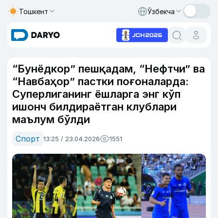
Тошкент
Ўзбекча
“Бунёдкор” пешқадам, “Нефтчи” ва
“Навбаҳор” пастки поғоналарда:
Суперлиганинг ёшларга энг кўп
ишонч билдираётган клублари
маълум бўлди
Спорт
13:25 / 23.04.2026
1551