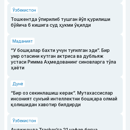
Ўзбекистон
Тошкентда ўпирилиб тушган йўл қурилиши
бўйича 6 кишига суд ҳукми ўқилди
Маданият
“У бошқалар бахти учун туғилган эди”. Бир
умр отасини кутган актриса ва дубльяж
устаси Римма Аҳмедованинг синовларга тўла
ҳаёти
Дунё
“Бир оз секинлашиш керак”. Мутахассислар
инсоният сунъий интеллектни бошқара олмай
қолишидан хавотир билдирди
Ўзбекистон
Андижонда Tracker’га 21 нафар боғча