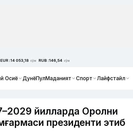
EUR :
RUB :
14 053,18
146,54
сўм
сўм
й Осиё
Дунё
Пул
Маданият
Спорт
Лайфстайл
7–2029 йилларда Оролни
мғармаси президенти этиб