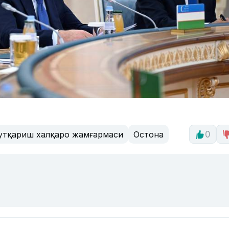
утқариш халқаро жамғармаси
Остона
0