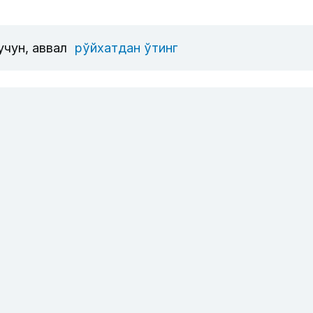
учун, аввал
рўйхатдан ўтинг