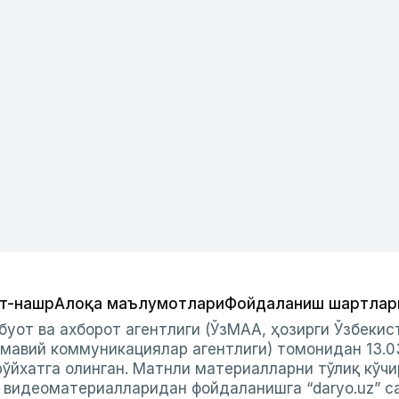
т-нашр
Алоқа маълумотлари
Фойдаланиш шартлар
буот ва ахборот агентлиги (ЎзМАА, ҳозирги Ўзбеки
мавий коммуникациялар агентлиги) томонидан 13.0
ўйхатга олинган. Матнли материалларни тўлиқ кўчи
и видеоматериалларидан фойдаланишга “daryo.uz” с