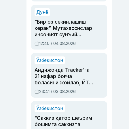
Аҳмедованинг
синовларга тўла ҳаёти
Дунё
“Бир оз секинлашиш
керак”. Мутахассислар
инсоният сунъий
интеллектни бошқара
12:40 / 04.08.2026
олмай қолишидан
хавотир билдирди
Ўзбекистон
Андижонда Tracker’га
21 нафар боғча
боласини жойлаб, ЙТҲ
содир этган аёлга суд
23:41 / 03.08.2026
ҳукми ўқилди
Ўзбекистон
“Саккиз қатор шеърим
бошимга саккизта