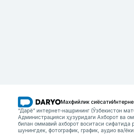
Махфийлик сиёсати
Интерне
“Дарё” интернет-нашрининг (Ўзбекистон мат
Администрацияси ҳузуридаги Ахборот ва ом
билан оммавий ахборот воситаси сифатида р
шунингдек, фотографик, график, аудио ва/ёк