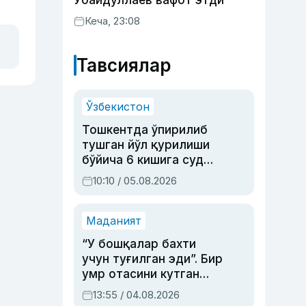
Убайдуллаев вафот этди
Кеча, 23:08
Тавсиялар
Ўзбекистон
Тошкентда ўпирилиб
тушган йўл қурилиши
бўйича 6 кишига суд
ҳукми ўқилди
10:10 / 05.08.2026
Маданият
“У бошқалар бахти
учун туғилган эди”. Бир
умр отасини кутган
актриса ва дубльяж
13:55 / 04.08.2026
устаси Римма