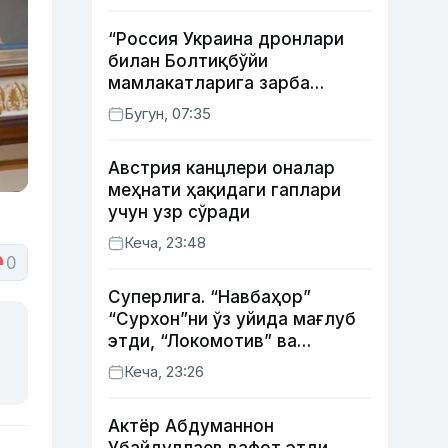
“Россия Украина дронлари
билан Болтиқбўйи
мамлакатларига зарба
бермоқчи” — Литва мудофаа
Бугун, 07:35
вазири
Австрия канцлери оналар
меҳнати ҳақидаги гаплари
учун узр сўради
Кеча, 23:48
0
Суперлига. “Навбаҳор”
“Сурхон”ни ўз уйида мағлуб
этди, “Локомотив” ва
“Хоразм” уйда ғалаба
Кеча, 23:26
қозонди
Актёр Абду­маннон