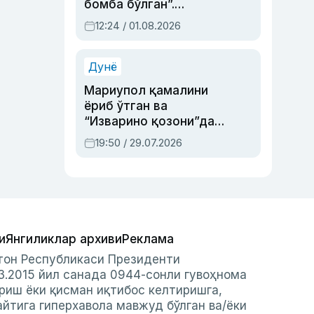
бомба бўлган”.
Абдулла Ориповни
12:24 / 01.08.2026
сиёсий айбловлардан
асраб қолган воқеа
Дунё
Мариупол қамалини
ёриб ўтган ва
“Изварино қозони”дан
чиққан қаҳрамон —
19:50 / 29.07.2026
Украина армияси бош
қўмондони Драпатий
ҳақида
и
Янгиликлар архиви
Реклама
стон Республикаси Президенти
3.2015 йил санада 0944-сонли гувоҳнома
риш ёки қисман иқтибос келтиришга,
айтига гиперхавола мавжуд бўлган ва/ёки