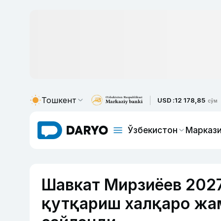
Тошкент
USD :
12 178,85
сўм
Ўзбекистон
Маркази
Шавкат Мирзиёев 202
қутқариш халқаро жа