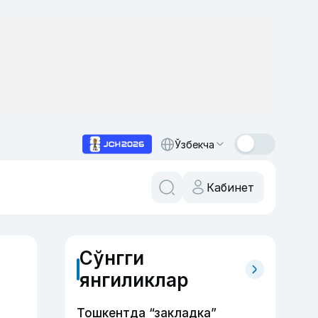
Ўзбекча
Кабинет
Сўнгги
янгиликлар
Тошкентда “закладка”