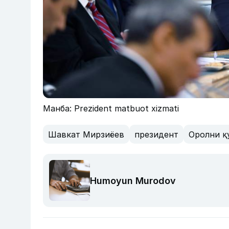
Манба: Prezident matbuot xizmati
Шавкат Мирзиёев
президент
Оролни қ
Humoyun Murodov