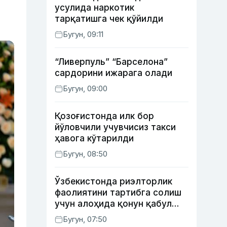
усулида наркотик
тарқатишга чек қўйилди
Бугун, 09:11
“Ливерпуль” “Барселона”
сардорини ижарага олади
Бугун, 09:00
Қозоғистонда илк бор
йўловчили учувчисиз такси
ҳавога кўтарилди
Бугун, 08:50
Ўзбекистонда риэлторлик
фаолиятини тартибга солиш
учун алоҳида қонун қабул
қилинди
Бугун, 07:50