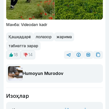
Манба: Videodan kadr
Қашқадарё
лолазор
жарима
табиатга зарар
18
14
Humoyun Murodov
Изоҳлар