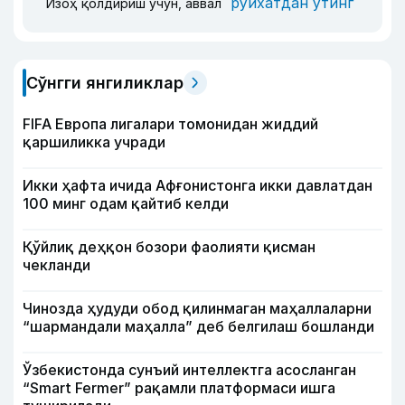
рўйхатдан ўтинг
Изоҳ қолдириш учун, аввал
Сўнгги янгиликлар
FIFA Европа лигалари томонидан жиддий
қаршиликка учради
Икки ҳафта ичида Афғонистонга икки давлатдан
100 минг одам қайтиб келди
Қўйлиқ деҳқон бозори фаолияти қисман
чекланди
Чинозда ҳудуди обод қилинмаган маҳаллаларни
“шармандали маҳалла” деб белгилаш бошланди
Ўзбекистонда сунъий интеллектга асосланган
“Smart Fermer” рақамли платформаси ишга