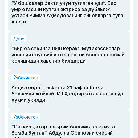
“У бошқалар бахти учун туғилган эди”. Бир
умр отасини кутган актриса ва дубльяж
устаси Римма Аҳмедованинг синовларга тўла
ҳаёти
Дунё
“Бир оз секинлашиш керак”. Мутахассислар
инсоният сунъий интеллектни бошқара олмай
қолишидан хавотир билдирди
Ўзбекистон
Андижонда Tracker’га 21 нафар боғча
боласини жойлаб, ЙТҲ содир этган аёлга суд
ҳукми ўқилди
Ўзбекистон
“Саккиз қатор шеърим бошимга саккизта
бомба бўлган”. Абдулла Ориповни сиёсий