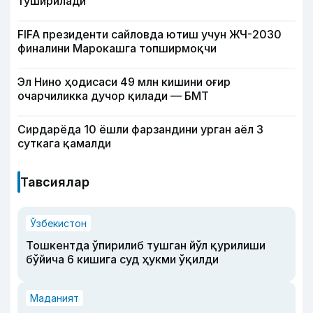
туширилади
FIFA президенти сайловда ютиш учун ЖЧ-2030
финалини Марокашга топширмоқчи
Эл Нино ҳодисаси 49 млн кишини оғир
очарчиликка дучор қилади — БМТ
Сирдарёда 10 ёшли фарзандини урган аёл 3
суткага қамалди
Тавсиялар
Ўзбекистон
Тошкентда ўпирилиб тушган йўл қурилиши
бўйича 6 кишига суд ҳукми ўқилди
Маданият