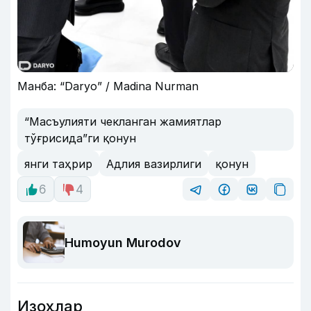
Манба: “Daryo” / Madina Nurman
“Масъулияти чекланган жамиятлар
тўғрисида”ги қонун
янги таҳрир
Адлия вазирлиги
қонун
6
4
Humoyun Murodov
Изоҳлар