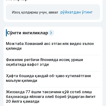
рўйхатдан ўтинг
Изоҳ қолдириш учун, аввал
Сўнгги янгиликлар
Можтаба Хоманаий акс этган илк видео эълон
қилинди
Фижилик регбичи Японияда иссиқ уриши
оқибатида вафот этди
Ҳафта бошида қандай об-ҳаво кутилаётгани
маълум қилинди
Жиззахда 77 ёшли таксичини қўй сотиб олиш
баҳонасида яйловга олиб бориб ўлдирган йигит
20 йилга қамалди