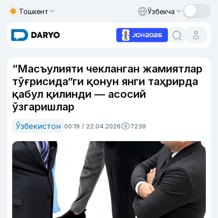
Тошкент
Ўзбекча
“Масъулияти чекланган жамиятлар
тўғрисида”ги қонун янги таҳрирда
қабул қилинди — асосий
ўзгаришлар
Ўзбекистон
00:19 / 22.04.2026
7239