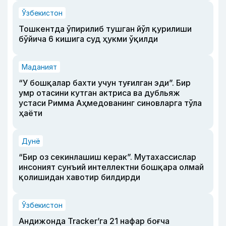
Ўзбекистон
Тошкентда ўпирилиб тушган йўл қурилиши
бўйича 6 кишига суд ҳукми ўқилди
Маданият
“У бошқалар бахти учун туғилган эди”. Бир
умр отасини кутган актриса ва дубльяж
устаси Римма Аҳмедованинг синовларга тўла
ҳаёти
Дунё
“Бир оз секинлашиш керак”. Мутахассислар
инсоният сунъий интеллектни бошқара олмай
қолишидан хавотир билдирди
Ўзбекистон
Андижонда Tracker’га 21 нафар боғча