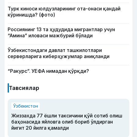
Турк киноси юлдузларининг ота-онаси қандай
кўринишда? (фото)
Россиянинг 13 та ҳудудида мигрантлар учун
“Амина” иловаси мажбурий бўлади
Ўзбекистондаги давлат ташкилотлари
серверларига киберҳужумлар аниқланди
“Ракурс”. УЕФА нимадан қўрқди?
Тавсиялар
Ўзбекистон
Жиззахда 77 ёшли таксичини қўй сотиб олиш
баҳонасида яйловга олиб бориб ўлдирган
йигит 20 йилга қамалди