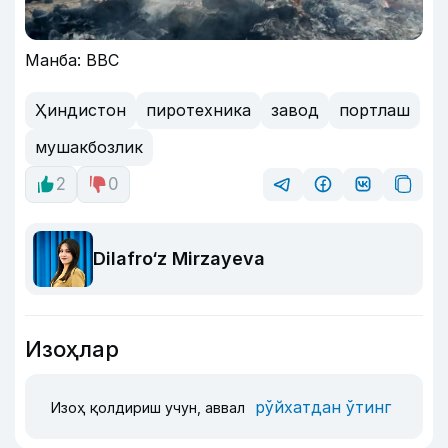
Манба: BBC
Ҳиндистон
пиротехника
завод
портлаш
мушакбозлик
2
0
Dilafro‘z Mirzayeva
Изоҳлар
рўйхатдан ўтинг
Изоҳ қолдириш учун, аввал