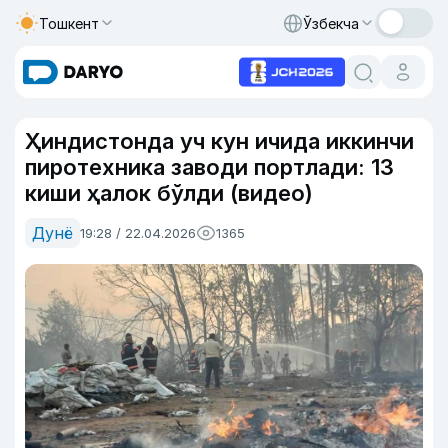
Тошкент
Ўзбекча
Ҳиндистонда уч кун ичида иккинчи
пиротехника заводи портлади: 13
киши ҳалок бўлди (видео)
Дунё
19:28 / 22.04.2026
1365