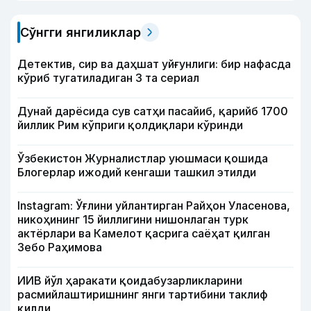
Сўнгги янгиликлар
Детектив, сир ва даҳшат уйғунлиги: бир нафасда
кўриб тугатиладиган 3 та сериал
Дунай дарёсида сув сатҳи пасайиб, қарийб 1700
йиллик Рим кўприги қолдиқлари кўринди
Ўзбекистон Журналистлар уюшмаси қошида
Блогерлар ижодий кенгаши ташкил этилди
Instagram: Ўғлини уйлантирган Райҳон Уласенова,
никоҳининг 15 йиллигини нишонлаган турк
актёрлари ва Камелот қасрига саёҳат қилган
Зебо Раҳимова
ИИВ йўл ҳаракати қоидабузарликларини
расмийлаштиришнинг янги тартибини таклиф
қилди