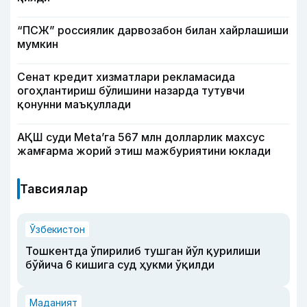
“ПСЖ” россиялик дарвозабон билан хайрлашиши
мумкин
Сенат кредит хизматлари рекламасида
огоҳлантириш бўлишини назарда тутувчи
қонунни маъқуллади
АҚШ суди Meta’га 567 млн долларлик махсус
жамғарма жорий этиш мажбуриятини юклади
Тавсиялар
Ўзбекистон
Тошкентда ўпирилиб тушган йўл қурилиши
бўйича 6 кишига суд ҳукми ўқилди
Маданият