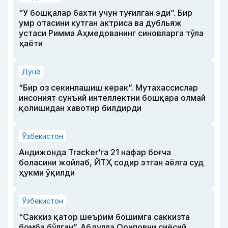
“У бошқалар бахти учун туғилган эди”. Бир
умр отасини кутган актриса ва дубльяж
устаси Римма Аҳмедованинг синовларга тўла
ҳаёти
Дунё
“Бир оз секинлашиш керак”. Мутахассислар
инсоният сунъий интеллектни бошқара олмай
қолишидан хавотир билдирди
Ўзбекистон
Андижонда Tracker’га 21 нафар боғча
боласини жойлаб, ЙТҲ содир этган аёлга суд
ҳукми ўқилди
Ўзбекистон
“Саккиз қатор шеърим бошимга саккизта
бомба бўлган”. Абдулла Ориповни сиёсий