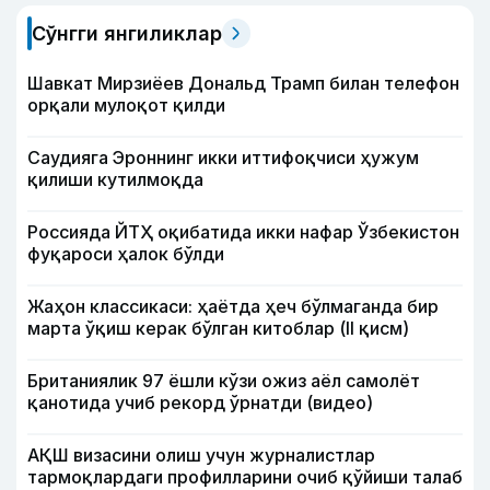
Сўнгги янгиликлар
Шавкат Мирзиёев Дональд Трамп билан телефон
орқали мулоқот қилди
Саудияга Эроннинг икки иттифоқчиси ҳужум
қилиши кутилмоқда
Россияда ЙТҲ оқибатида икки нафар Ўзбекистон
фуқароси ҳалок бўлди
Жаҳон классикаси: ҳаётда ҳеч бўлмаганда бир
марта ўқиш керак бўлган китоблар (II қисм)
Британиялик 97 ёшли кўзи ожиз аёл самолёт
қанотида учиб рекорд ўрнатди (видео)
АҚШ визасини олиш учун журналистлар
тармоқлардаги профилларини очиб қўйиши талаб