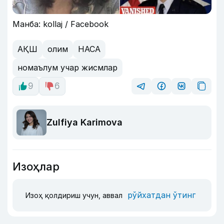
Манба: kollaj / Facebook
АҚШ
олим
НАСА
номаълум учар жисмлар
9
6
Zulfiya Karimova
Изоҳлар
рўйхатдан ўтинг
Изоҳ қолдириш учун, аввал