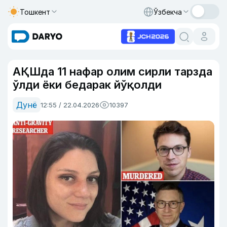
Тошкент
Ўзбекча
АҚШда 11 нафар олим сирли тарзда
ўлди ёки бедарак йўқолди
Дунё
12:55 / 22.04.2026
10397