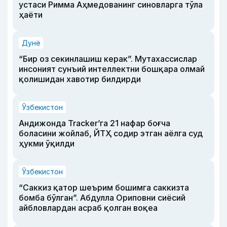
устаси Римма Аҳмедованинг синовларга тўла
ҳаёти
Дунё
“Бир оз секинлашиш керак”. Мутахассислар
инсоният сунъий интеллектни бошқара олмай
қолишидан хавотир билдирди
Ўзбекистон
Андижонда Tracker’га 21 нафар боғча
боласини жойлаб, ЙТҲ содир этган аёлга суд
ҳукми ўқилди
Ўзбекистон
“Саккиз қатор шеърим бошимга саккизта
бомба бўлган”. Абдулла Ориповни сиёсий
айбловлардан асраб қолган воқеа