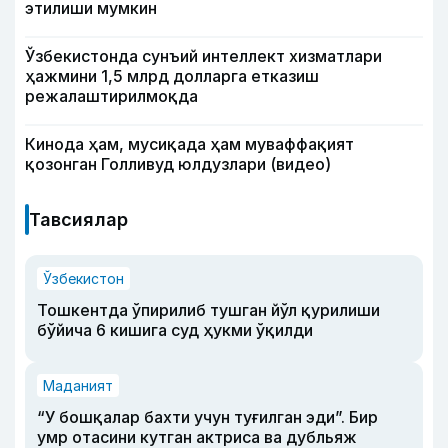
этилиши мумкин
Ўзбекистонда сунъий интеллект хизматлари
ҳажмини 1,5 млрд долларга етказиш
режалаштирилмоқда
Кинода ҳам, мусиқада ҳам муваффақият
қозонган Голливуд юлдузлари (видео)
Тавсиялар
Ўзбекистон
Тошкентда ўпирилиб тушган йўл қурилиши
бўйича 6 кишига суд ҳукми ўқилди
Маданият
“У бошқалар бахти учун туғилган эди”. Бир
умр отасини кутган актриса ва дубльяж