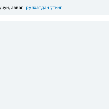
учун, аввал
рўйхатдан ўтинг