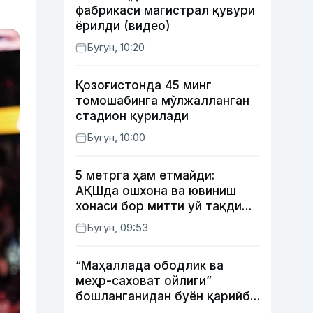
фабрикаси магистрал қувури
ёрилди (видео)
Бугун, 10:20
Қозоғистонда 45 минг
томошабинга мўлжалланган
стадион қурилади
Бугун, 10:00
5 метрга ҳам етмайди:
АҚШда ошхона ва ювиниш
хонаси бор митти уй тақдим
этилди
Бугун, 09:53
“Маҳаллада ободлик ва
меҳр-саховат ойлиги”
бошланганидан буён қарийб
350 та экологик