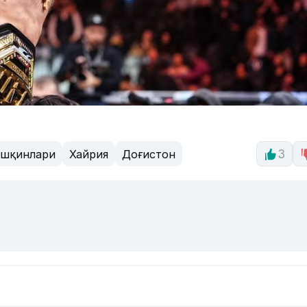
ошқинлари
Хайрия
Доғистон
3