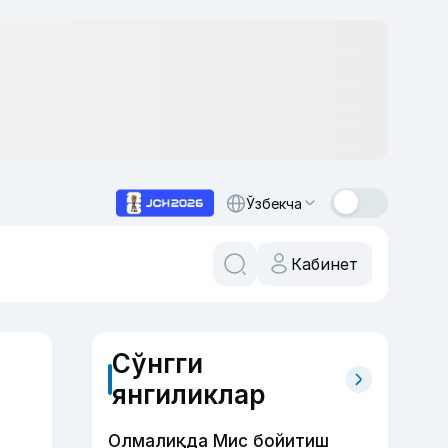
Ўзбекча
Кабинет
Сўнгги
янгиликлар
Олмалиқда Мис бойитиш