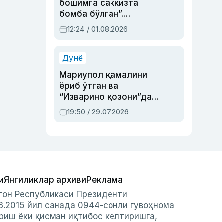
бошимга саккизта
бомба бўлган”.
Абдулла Ориповни
12:24 / 01.08.2026
сиёсий айбловлардан
асраб қолган воқеа
Дунё
Мариупол қамалини
ёриб ўтган ва
“Изварино қозони”дан
чиққан қаҳрамон —
19:50 / 29.07.2026
Украина армияси бош
қўмондони Драпатий
ҳақида
и
Янгиликлар архиви
Реклама
стон Республикаси Президенти
3.2015 йил санада 0944-сонли гувоҳнома
риш ёки қисман иқтибос келтиришга,