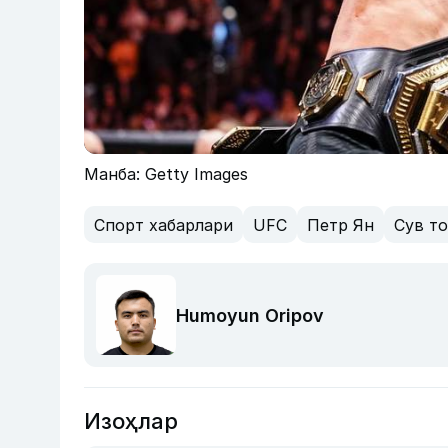
Манба: Getty Images
Спорт хабарлари
UFC
Петр Ян
Сув т
Humoyun Oripov
Изоҳлар