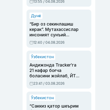
13:55 / 04.08.2026
устаси Римма
Аҳмедованинг
синовларга тўла ҳаёти
Дунё
“Бир оз секинлашиш
керак”. Мутахассислар
инсоният сунъий
интеллектни бошқара
12:40 / 04.08.2026
олмай қолишидан
хавотир билдирди
Ўзбекистон
Андижонда Tracker’га
21 нафар боғча
боласини жойлаб, ЙТҲ
содир этган аёлга суд
23:41 / 03.08.2026
ҳукми ўқилди
Ўзбекистон
“Саккиз қатор шеърим