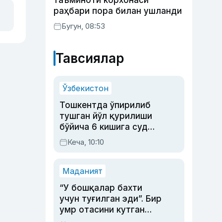
таъминоти корхонаси
раҳбари пора билан ушланди
Бугун, 08:53
Тавсиялар
Ўзбекистон
Тошкентда ўпирилиб
тушган йўл қурилиши
бўйича 6 кишига суд
ҳукми ўқилди
Кеча, 10:10
Маданият
“У бошқалар бахти
учун туғилган эди”. Бир
умр отасини кутган
актриса ва дубльяж