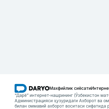
Махфийлик сиёсати
Интерне
“Дарё” интернет-нашрининг (Ўзбекистон мат
Администрацияси ҳузуридаги Ахборот ва ом
билан оммавий ахборот воситаси сифатида р