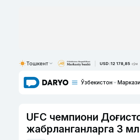
Тошкент
USD :
12 178,85
сўм
Ўзбекистон
Маркази
UFC чемпиони Доғист
жабрланганларга 3 мл