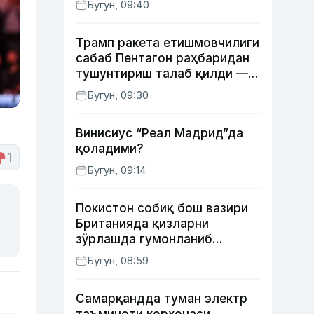
Бугун, 09:40
ҳуқуқбузарлик аниқланди
Трамп ракета етишмовчилиги
сабаб Пентагон раҳбаридан
тушунтириш талаб қилди —
WP
Бугун, 09:30
Винисиус “Реал Мадрид”да
қоладими?
1
Бугун, 09:14
Покистон собиқ бош вазири
Британияда қизларни
зўрлашда гумонланиб
ушланган — The Guardian
Бугун, 08:59
Самарқандда туман электр