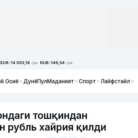
EUR :
RUB :
14 053,18
146,54
сўм
сўм
й Осиё
Дунё
Пул
Маданият
Спорт
Лайфстайл
ондаги тошқиндан
н рубль хайрия қилди