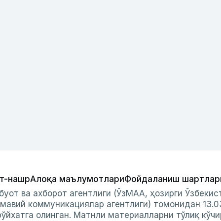
т-нашр
Алоқа маълумотлари
Фойдаланиш шартлар
буот ва ахборот агентлиги (ЎзМАА, ҳозирги Ўзбеки
мавий коммуникациялар агентлиги) томонидан 13.0
ўйхатга олинган. Матнли материалларни тўлиқ кўчи