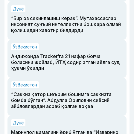
Дунё
“Бир оз секинлашиш керак”. Мутахассислар
инсоният сунъий интеллектни бошқара олмай
қолишидан хавотир билдирди
Ўзбекистон
Андижонда Tracker’га 21 нафар боғча
боласини жойлаб, ЙТҲ содир этган аёлга суд
ҳукми ўқилди
Ўзбекистон
“Саккиз қатор шеърим бошимга саккизта
бомба бўлган”. Абдулла Ориповни сиёсий
айбловлардан асраб қолган воқеа
Дунё
Мариупол қамалини ёриб ўтган ва “Изварино