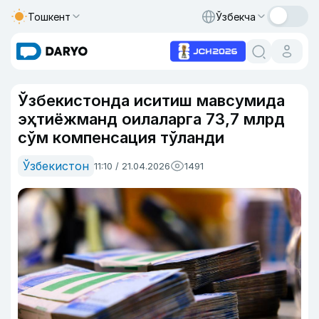
Тошкент
Ўзбекча
Ўзбекистонда иситиш мавсумида
эҳтиёжманд оилаларга 73,7 млрд
сўм компенсация тўланди
Ўзбекистон
11:10 / 21.04.2026
1491