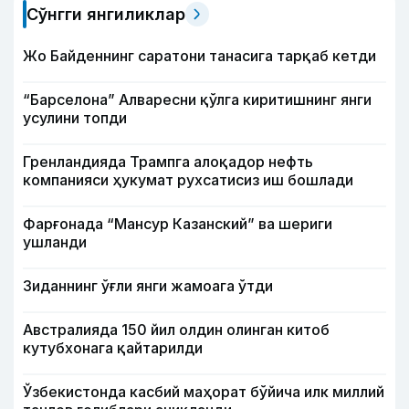
Сўнгги янгиликлар
Жо Байденнинг саратони танасига тарқаб кетди
“Барселона” Алваресни қўлга киритишнинг янги
усулини топди
Гренландияда Трампга алоқадор нефть
компанияси ҳукумат рухсатисиз иш бошлади
Фарғонада “Мансур Казанский” ва шериги
ушланди
Зиданнинг ўғли янги жамоага ўтди
Австралияда 150 йил олдин олинган китоб
кутубхонага қайтарилди
Ўзбекистонда касбий маҳорат бўйича илк миллий