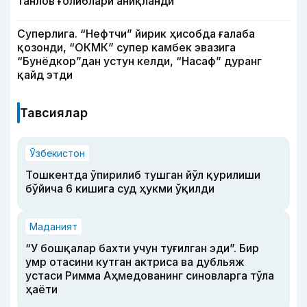
танлов ғолиблари аниқланди
Суперлига. “Нефтчи” йирик ҳисобда ғалаба
қозонди, “ОКМК” супер камбек эвазига
“Бунёдкор”дан устун келди, “Насаф” дуранг
қайд этди
Тавсиялар
Ўзбекистон
Тошкентда ўпирилиб тушган йўл қурилиши
бўйича 6 кишига суд ҳукми ўқилди
Маданият
“У бошқалар бахти учун туғилган эди”. Бир
умр отасини кутган актриса ва дубльяж
устаси Римма Аҳмедованинг синовларга тўла
ҳаёти