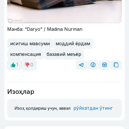
Манба: “Daryo” / Madina Nurman
иситиш мавсуми
моддий ёрдам
компенсация
базавий меъёр
1
0
Изоҳлар
рўйхатдан ўтинг
Изоҳ қолдириш учун, аввал