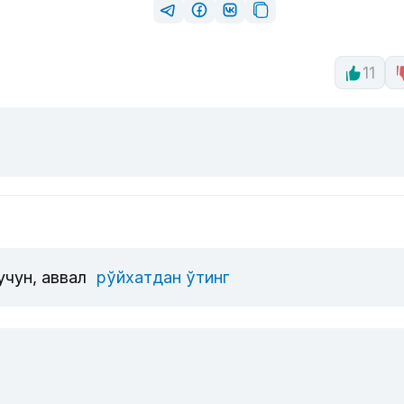
11
учун, аввал
рўйхатдан ўтинг