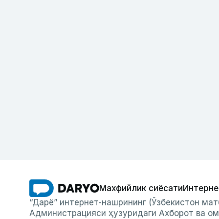
Махфийлик сиёсати
Интерне
“Дарё” интернет-нашрининг (Ўзбекистон мат
Администрацияси ҳузуридаги Ахборот ва ом