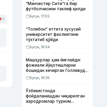
“Манчестер Сити”га бир
футболчисини таклиф қилди
Бугун, 17:03
1
“Толибон” еттита хусусий
университет фаолиятини
тўхтатиб қўйди
Бугун, 16:54
Машҳурлар ҳам йиғлайди:
фожиали йўқотишларни
бошидан кечирган Голливуд
юлдузлари
Бугун, 16:35
Ўзбекистонда
фойдаланишдан чиқарилган
аэродромлар туризм
мақсадида ижарага