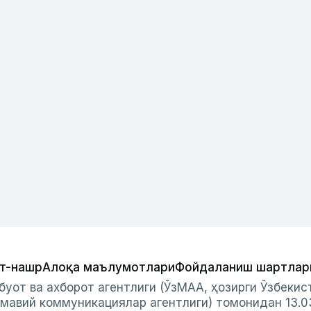
т-нашр
Алоқа маълумотлари
Фойдаланиш шартлар
буот ва ахборот агентлиги (ЎзМАА, ҳозирги Ўзбеки
мавий коммуникациялар агентлиги) томонидан 13.0