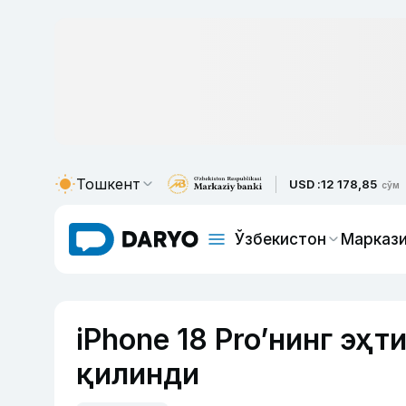
Тошкент
USD :
12 178,85
сўм
Ўзбекистон
Маркази
iPhone 18 Pro’нинг эҳ
қилинди