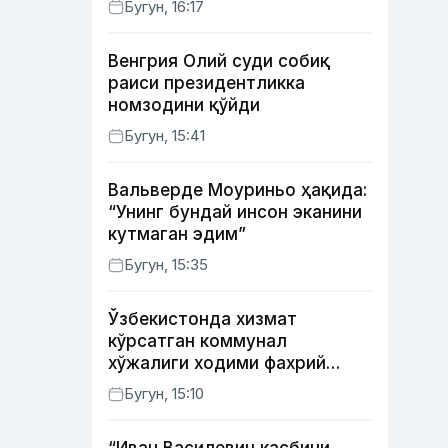
Бугун, 16:17
берилиши мумкин
Венгрия Олий суди собиқ
раиси президентликка
номзодини қўйди
Бугун, 15:41
Вальверде Моуриньо ҳақида:
“Унинг бундай инсон эканини
кутмаган эдим”
Бугун, 15:35
Ўзбекистонда хизмат
кўрсатган коммунал
хўжалиги ходими фахрий
унвони таъсис этилиши
Бугун, 15:10
мумкин