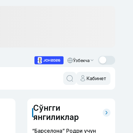
Ўзбекча
Кабинет
Сўнгги
янгиликлар
“Барселона” Родри учун