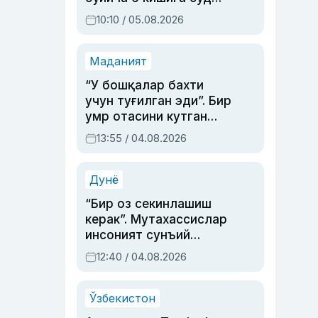
ҳукми ўқилди
10:10 / 05.08.2026
Маданият
“У бошқалар бахти
учун туғилган эди”. Бир
умр отасини кутган
актриса ва дубльяж
13:55 / 04.08.2026
устаси Римма
Аҳмедованинг
синовларга тўла ҳаёти
Дунё
“Бир оз секинлашиш
керак”. Мутахассислар
инсоният сунъий
интеллектни бошқара
12:40 / 04.08.2026
олмай қолишидан
хавотир билдирди
Ўзбекистон