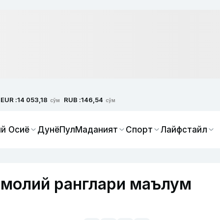
EUR :
RUB :
14 053,18
146,54
сўм
сўм
й Осиё
Дунё
Пул
Маданият
Спорт
Лайфстайл
тимолий ранглари маълум