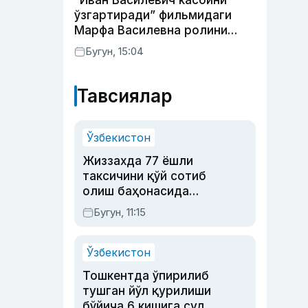
“Иван Василевич касбини
ўзгартиради” фильмидаги
Марфа Василевна ролини
ижро этган актрисанинг
Бугун, 15:04
тақдири қандай кечди?
Тавсиялар
Ўзбекистон
Жиззахда 77 ёшли
таксичини қўй сотиб
олиш баҳонасида
яйловга олиб бориб
Бугун, 11:15
ўлдирган йигит 20
йилга қамалди
Ўзбекистон
Тошкентда ўпирилиб
тушган йўл қурилиши
бўйича 6 кишига суд