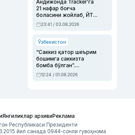
Андижонда Tracker’га
21 нафар боғча
боласини жойлаб, ЙТҲ
содир этган аёлга суд
23:41 / 03.08.2026
ҳукми ўқилди
Ўзбекистон
“Саккиз қатор шеърим
бошимга саккизта
бомба бўлган”.
Абдулла Ориповни
12:24 / 01.08.2026
сиёсий айбловлардан
асраб қолган воқеа
и
Янгиликлар архиви
Реклама
стон Республикаси Президенти
3.2015 йил санада 0944-сонли гувоҳнома