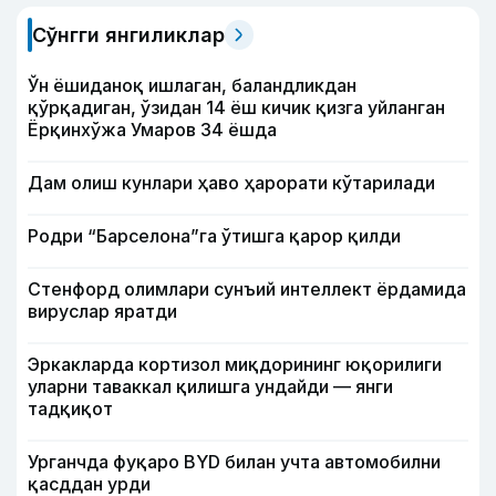
Сўнгги янгиликлар
Ўн ёшиданоқ ишлаган, баландликдан
қўрқадиган, ўзидан 14 ёш кичик қизга уйланган
Ёрқинхўжа Умаров 34 ёшда
Дам олиш кунлари ҳаво ҳарорати кўтарилади
Родри “Барселона”га ўтишга қарор қилди
Стенфорд олимлари сунъий интеллект ёрдамида
вируслар яратди
Эркакларда кортизол миқдорининг юқорилиги
уларни таваккал қилишга ундайди — янги
тадқиқот
Урганчда фуқаро BYD билан учта автомобилни
қасддан урди