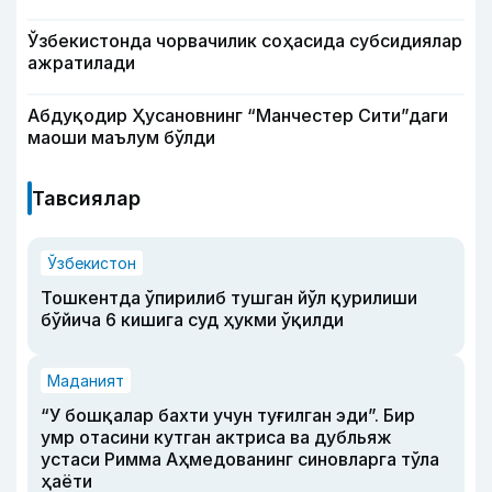
Ўзбекистонда чорвачилик соҳасида субсидиялар
ажратилади
Абдуқодир Ҳусановнинг “Манчестер Сити”даги
маоши маълум бўлди
Тавсиялар
Ўзбекистон
Тошкентда ўпирилиб тушган йўл қурилиши
бўйича 6 кишига суд ҳукми ўқилди
Маданият
“У бошқалар бахти учун туғилган эди”. Бир
умр отасини кутган актриса ва дубльяж
устаси Римма Аҳмедованинг синовларга тўла
ҳаёти