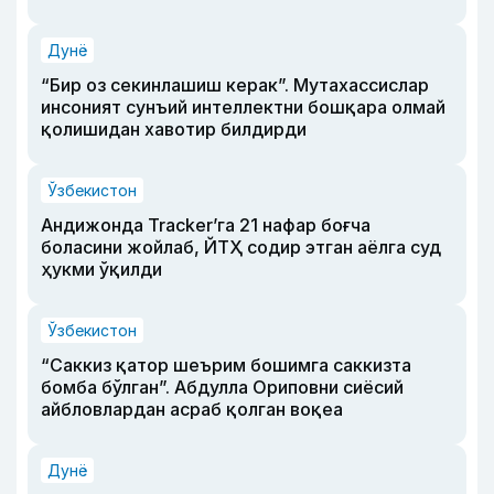
Дунё
“Бир оз секинлашиш керак”. Мутахассислар
инсоният сунъий интеллектни бошқара олмай
қолишидан хавотир билдирди
Ўзбекистон
Андижонда Tracker’га 21 нафар боғча
боласини жойлаб, ЙТҲ содир этган аёлга суд
ҳукми ўқилди
Ўзбекистон
“Саккиз қатор шеърим бошимга саккизта
бомба бўлган”. Абдулла Ориповни сиёсий
айбловлардан асраб қолган воқеа
Дунё