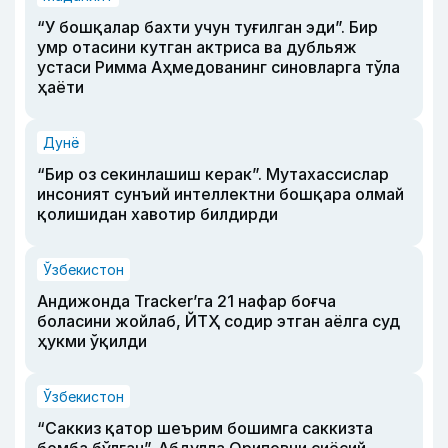
“У бошқалар бахти учун туғилган эди”. Бир
умр отасини кутган актриса ва дубльяж
устаси Римма Аҳмедованинг синовларга тўла
ҳаёти
Дунё
“Бир оз секинлашиш керак”. Мутахассислар
инсоният сунъий интеллектни бошқара олмай
қолишидан хавотир билдирди
Ўзбекистон
Андижонда Tracker’га 21 нафар боғча
боласини жойлаб, ЙТҲ содир этган аёлга суд
ҳукми ўқилди
Ўзбекистон
“Саккиз қатор шеърим бошимга саккизта