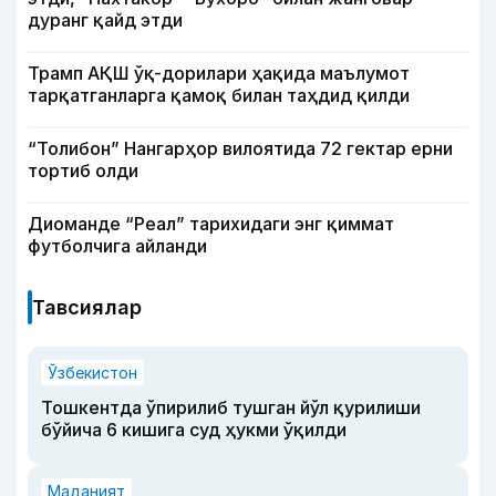
дуранг қайд этди
Трамп АҚШ ўқ-дорилари ҳақида маълумот
тарқатганларга қамоқ билан таҳдид қилди
“Толибон” Нангарҳор вилоятида 72 гектар ерни
тортиб олди
Диоманде “Реал” тарихидаги энг қиммат
футболчига айланди
Тавсиялар
Ўзбекистон
Тошкентда ўпирилиб тушган йўл қурилиши
бўйича 6 кишига суд ҳукми ўқилди
Маданият