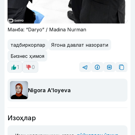
Манба: “Daryo” / Madina Nurman
тадбиркорлар
Ягона давлат назорати
Бизнес ҳимоя
1
0
Nigora A'loyeva
Изоҳлар