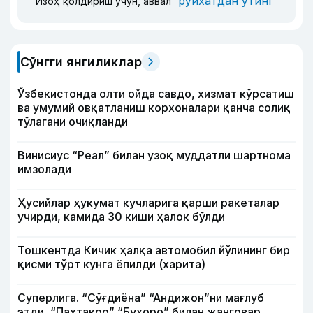
рўйхатдан ўтинг
Изоҳ қолдириш учун, аввал
Сўнгги янгиликлар
Ўзбекистонда олти ойда савдо, хизмат кўрсатиш
ва умумий овқатланиш корхоналари қанча солиқ
тўлагани очиқланди
Винисиус “Реал” билан узоқ муддатли шартнома
имзолади
Ҳусийлар ҳукумат кучларига қарши ракеталар
учирди, камида 30 киши ҳалок бўлди
Тошкентда Кичик ҳалқа автомобил йўлининг бир
қисми тўрт кунга ёпилди (харита)
Суперлига. “Сўғдиёна” “Андижон”ни мағлуб
этди, “Пахтакор” “Бухоро” билан жанговар