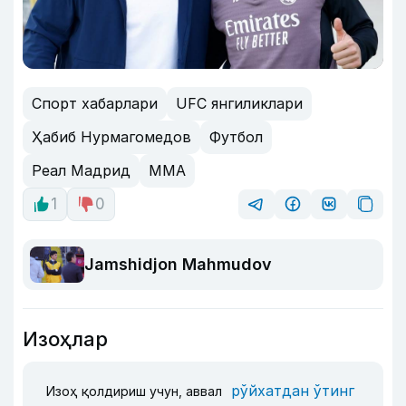
Спорт хабарлари
UFC янгиликлари
Ҳабиб Нурмагомедов
Футбол
Реал Мадрид
MMA
1
0
Jamshidjon Mahmudov
Изоҳлар
рўйхатдан ўтинг
Изоҳ қолдириш учун, аввал