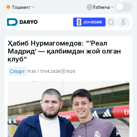
Тошкент
Ўзбекча
Ҳабиб Нурмагомедов: “‘Реал
Мадрид’ — қалбимдан жой олган
клуб”
Спорт
11:30 / 17.04.2026
1520