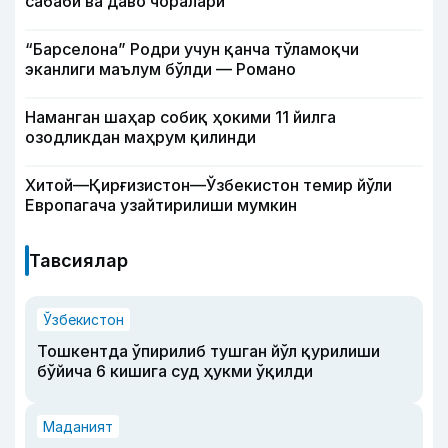
сабаби ва даво чоралари
“Барселона” Родри учун қанча тўламоқчи
эканлиги маълум бўлди — Романо
Наманган шаҳар собиқ ҳокими 11 йилга
озодликдан маҳрум қилинди
Хитой—Қирғизистон—Ўзбекистон темир йўли
Европагача узайтирилиши мумкин
Тавсиялар
Ўзбекистон
Тошкентда ўпирилиб тушган йўл қурилиши
бўйича 6 кишига суд ҳукми ўқилди
Маданият