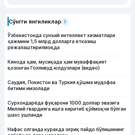
Сўнгги янгиликлар
Ўзбекистонда сунъий интеллект хизматлари
ҳажмини 1,5 млрд долларга етказиш
режалаштирилмоқда
Кинода ҳам, мусиқада ҳам муваффақият
қозонган Голливуд юлдузлари (видео)
Саудия, Покистон ва Туркия қўшма мудофаа
битими имзолади
Сурхондарёда фуқарони 1000 доллар эвазига
Миллий гвардияга ишга киритиб қўймоқчи бўлган
шахс ушланди
Нафас олганда куракда оғриқ пайдо бўлишининг