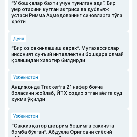
“У бошқалар бахти учун туғилган эди”. Бир
умр отасини кутган актриса ва дубльяж
устаси Римма Аҳмедованинг синовларга тўла
ҳаёти
Дунё
“Бир оз секинлашиш керак”. Мутахассислар
инсоният сунъий интеллектни бошқара олмай
қолишидан хавотир билдирди
Ўзбекистон
Андижонда Tracker’га 21 нафар боғча
боласини жойлаб, ЙТҲ содир этган аёлга суд
ҳукми ўқилди
Ўзбекистон
“Саккиз қатор шеърим бошимга саккизта
бомба бўлган”. Абдулла Ориповни сиёсий