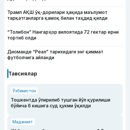
Трамп АҚШ ўқ-дорилари ҳақида маълумот
тарқатганларга қамоқ билан таҳдид қилди
“Толибон” Нангарҳор вилоятида 72 гектар ерни
тортиб олди
Диоманде “Реал” тарихидаги энг қиммат
футболчига айланди
Тавсиялар
Ўзбекистон
Тошкентда ўпирилиб тушган йўл қурилиши
бўйича 6 кишига суд ҳукми ўқилди
Маданият