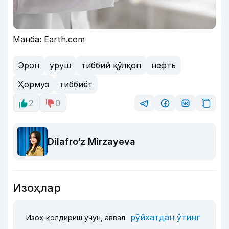
Манба: Earth.com
Эрон
уруш
тиббий қўлқоп
нефть
Ҳормуз
тиббиёт
2
0
Dilafro‘z Mirzayeva
Изоҳлар
рўйхатдан ўтинг
Изоҳ қолдириш учун, аввал