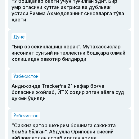
“У бошқалар бахти учун туғилган эди”. Бир
умр отасини кутган актриса ва дубльяж
устаси Римма Аҳмедованинг синовларга тўла
ҳаёти
Дунё
“Бир оз секинлашиш керак”. Мутахассислар
инсоният сунъий интеллектни бошқара олмай
қолишидан хавотир билдирди
Ўзбекистон
Андижонда Tracker’га 21 нафар боғча
боласини жойлаб, ЙТҲ содир этган аёлга суд
ҳукми ўқилди
Ўзбекистон
“Саккиз қатор шеърим бошимга саккизта
бомба бўлган”. Абдулла Ориповни сиёсий
айбловлардан асраб қолган воқеа